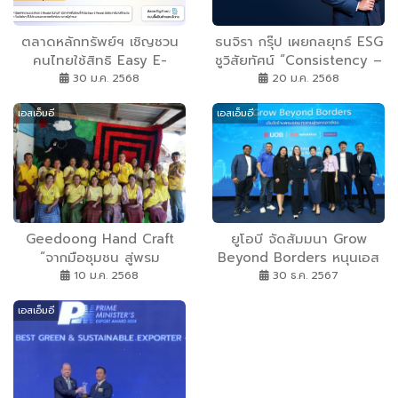
ตลาดหลักทรัพย์ฯ เชิญชวน
ธนจิรา กรุ๊ป เผยกลยุทธ์ ESG
คนไทยใช้สิทธิ Easy E-
ชูวิสัยทัศน์ “Consistency –
Receipt 2.0 ซื้อสินค้าและ
Sustainability – Long
30 ม.ค. 2568
20 ม.ค. 2568
บริการจากวิสาหกิจเพื่อสังคม
Term Growth” ขับเคลื่อน
เอสเอ็มอี
เอสเอ็มอี
ในเครือข่าย SET Social
องค์กรสู่ผู้นำไลฟ์สไตล์และ
Impact เพื่อรับสิทธิลดหย่อน
แฟชั่นลักชัวรีระดับภูมิภาค
ภาษีสูงสุด 50000 บาท
ตั้งแต่วันนี้–28 ก.พ. ได้ทั้งลด
หย่อนภาษี ดูแลสังคมและสิ่ง
แวดล้อมไปด้วยกัน
Geedoong Hand Craft
ยูโอบี จัดสัมมนา Grow
“จากมือชุมชน สู่พรม
Beyond Borders หนุนเอส
คุณภาพ” สร้างเศรษฐกิจ
เอ็มอีขยายตลาดอาเซียน
10 ม.ค. 2568
30 ธ.ค. 2567
ฐานรากในท้องถิ่น
เอสเอ็มอี