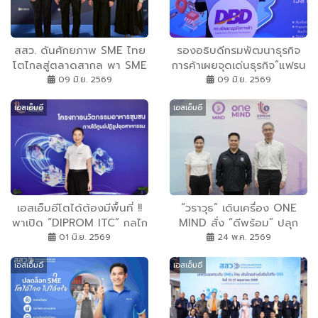
ยั่งยืน
สสว. ดันศักยภาพ SME ไทย
รองอธิบดีกรมพัฒนาธุรกิจ
โตไกลสู่ตลาดสากล พา SME
การค้าเผยจุดเด่นธุรกิจ”แฟรน
ไทยเจรจาจับคู่ธุรกิจงานแสดง
ไชส์” ยิดหยุ่น-ช่วยลดความ
09 มิ.ย. 2569
09 มิ.ย. 2569
สินค้า Home Instyle 2026
เสี่ยง-ควบคุมต้นทุน
เอสเอ็มอี
เอสเอ็มอี
ที่ฮ่องกง พร้อมเป็นตัวแทน
OECD ประเทศไทย ร่วม
ประชุมเวทีระดับโลก D4SME
ณ กรุงปารีส
เอสเอ็มอีโตได้ต้องมีพื้นที่ !!
“วราวุธ” เดินเครื่อง ONE
พาเปิด “DIPROM ITC” กลไก
MIND สั่ง “ดีพร้อม” ปลุก
ช่วย SMEs บ่มเพาะสินค้าดี
SMEs–ชุมชนไทย สู่เศรษฐกิจ
01 มิ.ย. 2569
24 พ.ค. 2569
ก่อนออกสู่ตลาดจริง พร้อม
มูลค่าสูง ชู 3 อุตสาหกรรม
เอสเอ็มอี
เอสเอ็มอี
ถอดรหัส สุพรรณบุรีโมเดล
ดาวรุ่ง “ผ้าไทย–เกษตรไบโอ–
DC8 พื้นที่ช่วยเตรียมธุรกิจ -
อาหารไทย” เชื่อมเทคโนโลยี
ผลิตภัณฑ์ให้โตแบบ “ดี
ทุน และตลาด ยกระดับ
พร้อม”
ฐานรากเศรษฐกิจไทย