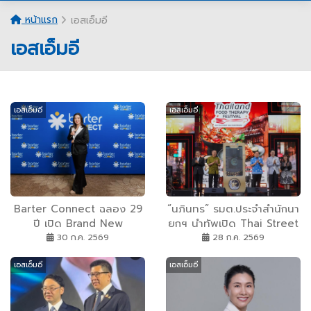
หน้าแรก
เอสเอ็มอี
เอสเอ็มอี
เอสเอ็มอี
เอสเอ็มอี
Barter Connect ฉลอง 29
“นภินทร” รมต.ประจำสำนักนา
ปี เปิด Brand New
ยกฯ นำทัพเปิด Thai Street
Concept ”Together We
Gold Star Roadshow 3
30 ก.ค. 2569
28 ก.ค. 2569
Grow” สร้างระบบนิเวศธุรกิจ
จังหวัดต้นแบบ เปิดตัว
เอสเอ็มอี
เอสเอ็มอี
หนุน SME ไทยเติบโตไปด้วย
แอปพลิเคชัน Thai Street
กัน
Gold Star ครั้งแรกของไทย