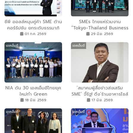
ซีพี ออลล์หนุนคู่ค้า SME ต้าน
SMEs ไทยแห่ร่วมงาน
คอร์รัปชัน ยกระดับธรรมาภิ
“Tokyo-Thailand Business
บาลตลอดห่วงโซ่อุปทาน
Partnership Seminar
01 ก.ค. 2569
29 มิ.ย. 2569
2026” เจาะลึกโอกาสขยาย
เอสเอ็มอี
เอสเอ็มอี
ธุรกิจสู่กรุงโตเกียว
NIA ดัน 30 เอสเอ็มอีไทยยุค
‘สมาคมผู้สื่อข่าวส่งเสริม
ใหม่ทำ Green
SME’ จี้รัฐ! ดึง‘ร้านอาหารไซส์
Transformation เปลี่ยนจาก
S’ ร่วมไทยช่วยไทยพลัส ก่อน
18 มิ.ย. 2569
17 มิ.ย. 2569
“ทางเลือก” สู่ “ทางรอด” คัด
พังทั้งระบบ!
เอสเอ็มอี
เอสเอ็มอี
7 ธุรกิจต้นแบบโชว์แผนรักษ์
โลกที่ทำได้จริง และวัดผลได้!
พร้อมปักหมุดภารกิจส่งไทยสู่
เป้าหมาย Net Zero อย่าง