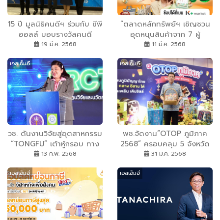
15 ปี มูลนิธิคนดีฯ ร่วมกับ ซีพี
“ตลาดหลักทรัพย์ฯ เชิญชวน
ออลล์ มอบรางวัลคนดี
อุดหนุนสินค้าจาก 7 ผู้
ประเทศไทย เชิดชูประชาชน
ประกอบการเพื่อสังคม ผ่าน
19 มี.ค. 2568
11 มี.ค. 2568
ต้นแบบ-สื่อส่งเสริม SME
K+ market บน K PLUS”
เอสเอ็มอี
เอสเอ็มอี
วช. ดันงานวิจัยสู่อุตสาหกรรม
พช.จัดงาน“OTOP ภูมิภาค
“TONGFU” เต้าหู้กรอบ ทาง
2568” ครอบคลุม 5 จังหวัด
เลือกใหม่เพื่อสุขภาพ
ทั่วไทย พบสุดยอดสินค้า
13 ก.พ. 2568
31 ม.ค. 2568
ภูมิปัญญาที่มีคุณภาพ และบ่ง
เอสเอ็มอี
เอสเอ็มอี
บอกอัตลักษณ์ในแต่ละท้องถิ่น
เริ่มตั้งแต่ก.พ.-พ.ค. คาดสร้าง
รายได้รวม 100 ลบ.