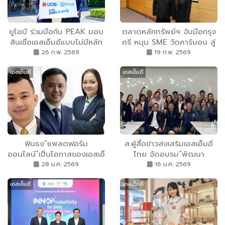
ยูโอบี ร่วมมือกับ PEAK มอบ
ตลาดหลักทรัพย์ฯ จับมือกรุง
สินเชื่อเอสเอ็มอีแบบไม่มีหลัก
ศรี หนุน SME วัดคาร์บอน สู่
ทรัพย์ค้ำประกัน ด้วยการใช้
เงินทุนเพื่อความยั่งยืน
26 ก.พ. 2569
19 ก.พ. 2569
ข้อมูลบัญชีดิจิทัล
เอสเอ็มอี
เอสเอ็มอี
ฟันธง“แพลตฟอร์ม
ส.ผู้สื่อข่าวส่งเสริมเอสเอ็มอี
ออนไลน์”เป็นโอกาสของเอสเอ็
ไทย จัดอบรม“พัฒนา
มอีคนตัวเล็ก ระบุส่งสินค้าไม่
ศักยภาพสื่อมวลชนด้วย AI
28 ม.ค. 2569
16 ม.ค. 2569
ตรงปกระวังแบรนด์จะดับชั่ว
อย่างมีจริยธรรม“ หวังยก
เอสเอ็มอี
เอสเอ็มอี
ข้ามคืน!
ระดับงานข่าวในยุคดิจิทัล