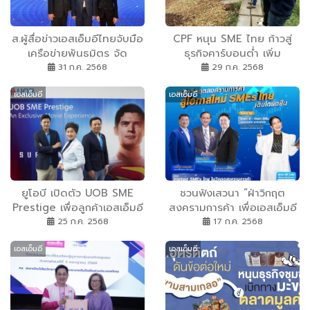
ส.ผู้สื่อข่าวเอสเอ็มอีไทยจับมือ
CPF หนุน SME ไทย ก้าวสู่
เครือข่ายพันธมิตร จัด
ธุรกิจคาร์บอนต่ำ เพิ่ม
ถก”พลิกวิกฤตสงครามการค้า
ศักยภาพแข่งขันในตลาดโลก
31 ก.ค. 2568
29 ก.ค. 2568
สู่โอกาสใหม่ SMEs ไทย”
เอสเอ็มอี
เอสเอ็มอี
ยูโอบี เปิดตัว UOB SME
ชวนฟังเสวนา “ฝ่าวิกฤต
Prestige เพื่อลูกค้าเอสเอ็มอี
สงครามการค้า เพื่อเอสเอ็มอี
ระดับวีไอพี ตอบแทนความไว้
เติบโตยั่งยืน”
25 ก.ค. 2568
17 ก.ค. 2568
วางใจ พร้อมสนับสนุนการ
เอสเอ็มอี
เอสเอ็มอี
เติบโตทางธุรกิจแบบรอบด้าน