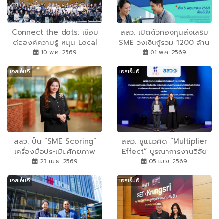
เศรษฐกิจสะพัด
Connect the dots: เชื่อม
สสว. เปิดตัวกองทุนส่งเสริม
ต่อองค์ความรู้ หนุน Local
SME วงเงินกู้รวม 1200 ล้าน
Enterprises ยกระดับ
บาท หนุนผู้ประกอบการไทยให้
10 พ.ค. 2569
01 พ.ค. 2569
เศรษฐกิจฐานรากอย่างยั่งยืน
เติบโตอย่างต่อเนื่อง เปิดลง
เอสเอ็มอี
เอสเอ็มอี
ทะเบียน 5 พ.ค.นี้
สสว. ปั้น ”SME Scoring”
สสว. ชูแนวคิด ”Multiplier
เครื่องมือประเมินศักยภาพ
Effect” บูรณาการงานวิจัย
SME โฉมใหม่ ส่งเสริมการ
จับมือ สกสว. ปลดล็อกขีด
23 เม.ย. 2569
05 เม.ย. 2569
พัฒนาอย่างรอบด้าน เพิ่ม
ความสามารถ SME ด้วยระบบ
เอสเอ็มอี
เอสเอ็มอี
โอกาสการเป็นผู้นำในกลุ่ม
ววน. สร้างจุดเปลี่ยนเศรษฐกิจ
ธุรกิจ พร้อมยกระดับขีดความ
ไทยบนเวทีนวัตกรรมระดับ
สามารถของ SME ไทยสู่สากล
สากล