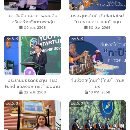
วว. จับมือ ธนาคารออมสิน
มรภ.อุตรดิตถ์ ดันข้อต่อใหม่
เสริมสร้างศักยภาพกลุ่ม
“บ.มะขามสามเกลอ” หนุน
องค์กรชุมชน ยกระดับ
ธุรกิจชุมชน เบิกทางมะขามสู่
06 ก.ค. 2568
30 มิ.ย. 2568
ผลิตภัณฑ์สู่มาตรฐานสากล
ตลาดมูลค่าสูง
เอสเอ็มอี
เอสเอ็มอี
ประธานบอร์ดกองทุน TED
คืนชีวิตให้(คนทำ)“กะปิ” เกาะลิ
Fund แถลงผลการดำเนินงาน
บง
“TED Youth Startup
22 พ.ค. 2568
18 พ.ค. 2568
Championship 2025” โชว์
เอสเอ็มอี
เอสเอ็มอี
ผลงานสุดยอดนวัตกรรม
แต่ละภูมิภาค พร้อมเดินหน้า
หนุนสร้างผู้ประกอบการ
นวัตกรรมทุกระดับ ตั้งแต่
ระดับเยาวชน สตาร์ทอัพ และ