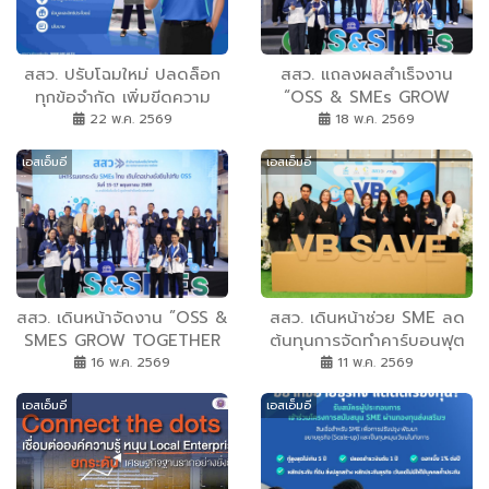
สสว. ปรับโฉมใหม่ ปลดล็อก
สสว. แถลงผลสำเร็จงาน
ทุกข้อจำกัด เพิ่มขีดความ
“OSS & SMEs GROW
สามารถผู้ประกอบการไทย
TOGETHER FAIR 2026”
22 พ.ค. 2569
18 พ.ค. 2569
พร้อมเชื่อมโอกาสความสำเร็จ
ที่จ.นครสวรรค์ สร้างมูลค่า
เอสเอ็มอี
เอสเอ็มอี
ให้ SME ทั่วไทยเติบโตไกลไป
เศรษฐกิจหมุนเวียนกว่า 5.5
ด้วยกัน
ล้านบาท มุ่งหน้าขับเคลื่อนการ
จัดงานครั้งที่ 3 ที่จ.อุดรธานี
ปลายเดือนพ.ค.นี้
สสว. เดินหน้าจัดงาน ”OSS &
สสว. เดินหน้าช่วย SME ลด
SMES GROW TOGETHER
ต้นทุนการจัดทำคาร์บอนฟุต
FAIR 2026” ครั้งที่ 2 ปักหมุด
พริ้นท์ ร่วมงานอบรมสัมมนา
16 พ.ค. 2569
11 พ.ค. 2569
นครสวรรค์ ย้ำความสำเร็จ
ประเมิน CFP และเปิดตัว
เอสเอ็มอี
เอสเอ็มอี
โรดโชว์ระดับภูมิภาค ยกทัพ
แคมเปญ VB SAVE+ ต่อยอด
60 เอสเอ็มอี สุดยอดของดี
องค์ความรู้ เพื่อยกระดับ
ภาคเหนือ เสริมแกร่งธุรกิจ
มาตรฐาน SME ไทยก้าวทัน
ครบวงจร คาดสร้างมูลค่าทาง
เวทีการค้าโลก