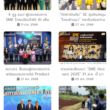
4 กูรู แนะ! ผู้ประกอบการ
“ทัศศาปันกัน” SE รุ่นใหม่หนุน
SME ไทยปรับตัวใช้ AI เพิ่ม
“โคมล้านนา” กระชับช่องว่าง
ขีดความสามารถการแข่งขัน
ความเหลื่อมล้ำทางสังคมให้คน
11 ก.ย. 2568
27 ส.ค. 2568
เจาะตลาดค้าโลกยุคใหม่
เชียงใหม่
เอสเอ็มอี
เอสเอ็มอี
รมว.อว. ชื่นชมผู้ประกอบการ
ชวนร่วมสัมมนา “SME ต้อง
พร้อมมอบรางวัล Product
รอด 2025” 31 ส.ค. นี้ มา
Champion อาหารพื้นถิ่นและ
ปลดล็อกศักยภาพธุรกิจไทย
21 ส.ค. 2568
05 ส.ค. 2568
อาหารฟังก์ชั่น 3 จังหวัดอีสาน
พลิกเกม สร้างโอกาสเติบโต
เอสเอ็มอี
เอสเอ็มอี
ชัยภูมิ-มหาสารคาม-เลย