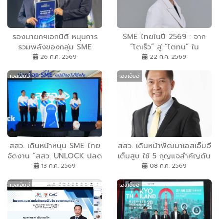
รองนายกฯเอกนิติ หนุนการ
SME ไทยในปี 2569 : จาก
รวมพลังของกลุ่ม SME
“โตเร็ว” สู่ “โตทน” ใน
พร้อมสั่งการหน่วยงานรัฐเร่ง
เศรษฐกิจที่ไม่แน่นอน
26 ก.ค. 2569
22 ก.ค. 2569
เดินหน้าดอกเบี้ยต่ำให้ผู้
เอสเอ็มอี
เอสเอ็มอี
ประกอบการ สมาพันธ์ SME
ไทย ยื่น “สมุดปกน้ำเงิน” ใน
งาน THAI MSME FORUM
2026 เสนอรัฐบาล เร่งผลัก
ดัน 5 วาระขับเคลื่อน MSME
และเศรษฐกิจฐานราก พร้อม
ชง “MSME Plus” เป็นวาระ
สสว. เดินหน้าหนุน SME ไทย
สสว. เดินหน้าพัฒนาเอสเอ็มอี
แห่งชาติ
จัดงาน “สสว. UNLOCK ปลด
เต็มสูบ ใช้ 5 กุญแจสำคัญดัน
ล็อกธุรกิจ SME ไทย” เวที
ผู้ประกอบการไทยเติบโตอย่าง
13 ก.ค. 2569
08 ก.ค. 2569
ต่อยอดธุรกิจแห่งปี พร้อม
ยั่งยืน ทลายทุกข้อจำกัด เร่ง
เอสเอ็มอี
เอสเอ็มอี
ออกเดินทางสัญจร 4 ภูมิภาค
ขับเคลื่อนแคมเปญ”ปลดล็อก
SME โตได้ไกล ไปได้จริง“