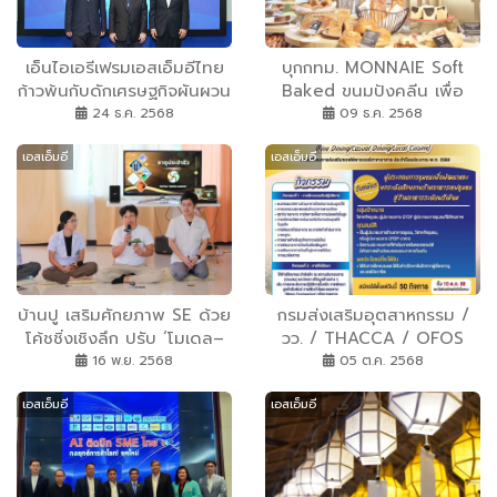
เอ็นไอเอรีเฟรมเอสเอ็มอีไทย
บุกกทม. MONNAIE Soft
ก้าวพ้นกับดักเศรษฐกิจผันผวน
Baked ขนมปังคลีน เพื่อ
ชูกลยุทธ์ใหม่สำหรับกลุ่ม
สุขภาพ แห่งแรกในอีสาน เปิด
24 ธ.ค. 2568
09 ธ.ค. 2568
องค์กร พร้อมโชว์โปรไฟล์ 3
สาขาใหม่ ”เสนานิคม“ ชู
เอสเอ็มอี
เอสเอ็มอี
องค์กรดาวเด่นปิดแก็ปการ
ขนมปังสูตรลดหวาน แถมไร้
เติบโตด้วย ”การจัดการ
แป้งสาลี
นวัตกรรม
บ้านปู เสริมศักยภาพ SE ด้วย
กรมส่งเสริมอุตสาหกรรม /
โค้ชชิ่งเชิงลึก ปรับ ‘โมเดล–
วว. / THACCA / OFOS
แบรนด์’ ปั้น ‘เพลินไพร’
เชิญชวนร่วมกิจกรรมยกระดับ
16 พ.ย. 2568
05 ต.ค. 2568
เติบโตก้าวกระโดด
ร้านอาหารเชฟชุมชนสู่ร้าน
เอสเอ็มอี
เอสเอ็มอี
อาหารระดับพรีเมี่ยม