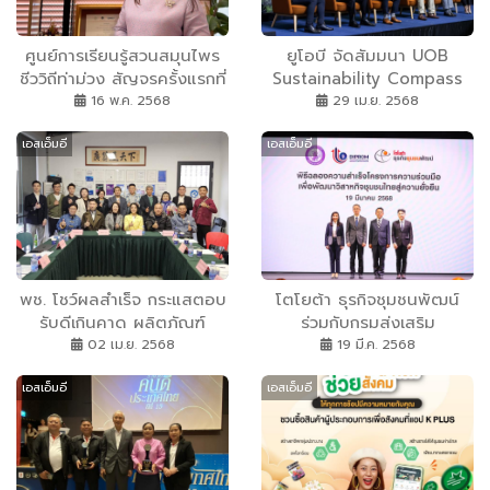
SMEs
ศูนย์การเรียนรู้สวนสมุนไพร
ยูโอบี จัดสัมมนา UOB
ชีววิถีท่าม่วง สัญจรครั้งแรกที่
Sustainability Compass
อยุธยา เชิญร่วมกิจกรรมฟรี
Forum เสริมความรู้เอสเอ็มอี
16 พ.ค. 2568
29 เม.ย. 2568
สร้างอาชีพ สร้างรายได้สู่
เริ่มต้นลดคาร์บอน เพื่อความ
เอสเอ็มอี
เอสเอ็มอี
ชุมชน
ยั่งยืนและเพิ่มโอกาสทางธุรกิจ
พช. โชว์ผลสำเร็จ กระแสตอบ
โตโยต้า ธุรกิจชุมชนพัฒน์
รับดีเกินคาด ผลิตภัณฑ์
ร่วมกับกรมส่งเสริม
OTOP ไทยโดนใจคนกวางโจว
อุตสาหกรรม จัดพิธีฉลอง
02 เม.ย. 2568
19 มี.ค. 2568
ดันยอดขายทะลุเป้า และพร้อม
ความสำเร็จโครงการความร่วม
เอสเอ็มอี
เอสเอ็มอี
เข้าสู่ E-Commerce เต็มตัว
มือเพื่อพัฒนาวิสาหกิจชุมชน
ไทยสู่ความยั่งยืน ผ่านองค์
ความรู้ “วิถีชุมชนพัฒน์ TSI
Way”