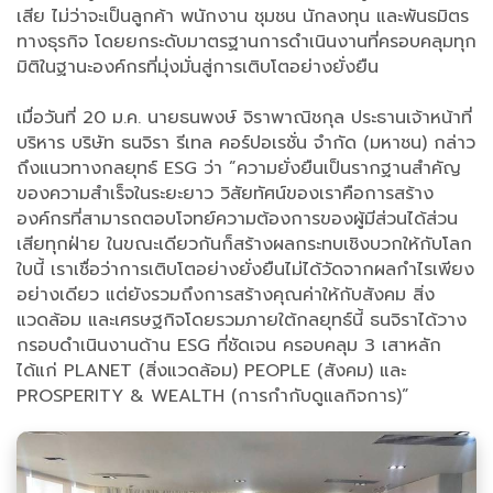
เสีย ไม่ว่าจะเป็นลูกค้า พนักงาน ชุมชน นักลงทุน และพันธมิตร
ทางธุรกิจ โดยยกระดับมาตรฐานการดำเนินงานที่ครอบคลุมทุก
มิติในฐานะองค์กรที่มุ่งมั่นสู่การเติบโตอย่างยั่งยืน
เมื่อวันที่ 20 ม.ค. นายธนพงษ์ จิราพาณิชกุล ประธานเจ้าหน้าที่
บริหาร บริษัท ธนจิรา รีเทล คอร์ปอเรชั่น จำกัด (มหาชน) กล่าว
ถึงแนวทางกลยุทธ์ ESG ว่า ”ความยั่งยืนเป็นรากฐานสำคัญ
ของความสำเร็จในระยะยาว วิสัยทัศน์ของเราคือการสร้าง
องค์กรที่สามารถตอบโจทย์ความต้องการของผู้มีส่วนได้ส่วน
เสียทุกฝ่าย ในขณะเดียวกันก็สร้างผลกระทบเชิงบวกให้กับโลก
ใบนี้ เราเชื่อว่าการเติบโตอย่างยั่งยืนไม่ได้วัดจากผลกำไรเพียง
อย่างเดียว แต่ยังรวมถึงการสร้างคุณค่าให้กับสังคม สิ่ง
แวดล้อม และเศรษฐกิจโดยรวมภายใต้กลยุทธ์นี้ ธนจิราได้วาง
กรอบดำเนินงานด้าน ESG ที่ชัดเจน ครอบคลุม 3 เสาหลัก
ได้แก่ PLANET (สิ่งแวดล้อม) PEOPLE (สังคม) และ
PROSPERITY & WEALTH (การกำกับดูแลกิจการ)”