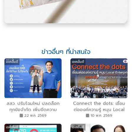
ข่าวอื่นๆ ที่น่าสนใจ
เอสเอ็มอี
เอสเอ็มอี
สสว. ปรับโฉมใหม่ ปลดล็อก
Connect the dots: เชื่อม
ทุกข้อจำกัด เพิ่มขีดความ
ต่อองค์ความรู้ หนุน Local
สามารถผู้ประกอบการไทย
Enterprises ยกระดับ
22 พ.ค. 2569
10 พ.ค. 2569
พร้อมเชื่อมโอกาสความสำเร็จ
เศรษฐกิจฐานรากอย่างยั่งยืน
เอสเอ็มอี
เอสเอ็มอี
ให้ SME ทั่วไทยเติบโตไกลไป