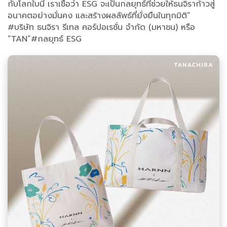
กับโลกใบนี้ เราเชื่อว่า ESG จะเป็นกลยุทธ์ที่ช่วยให้ธนจิราก้าวสู่
อนาคตอย่างมั่นคง และสร้างผลลัพธ์ที่ยั่งยืนในทุกมิติ”
#บริษัท ธนจิรา รีเทล คอร์ปอเรชั่น จำกัด (มหาชน) หรือ
“TAN”#กลยุทธ์ ESG