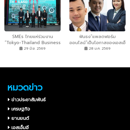
ด้วยกัน
SMEs ไทยแห่ร่วมงาน
ฟันธง“แพลตฟอร์ม
“Tokyo-Thailand Business
ออนไลน์”เป็นโอกาสของเอสเอ็
Partnership Seminar
มอีคนตัวเล็ก ระบุส่งสินค้าไม่
29 มิ.ย. 2569
28 ม.ค. 2569
2026” เจาะลึกโอกาสขยาย
ตรงปกระวังแบรนด์จะดับชั่ว
ธุรกิจสู่กรุงโตเกียว
ข้ามคืน!
หมวดข่าว
ข่าวประชาสัมพันธ์
เศรษฐกิจ
ยานยนต์
เอสเอ็มอี