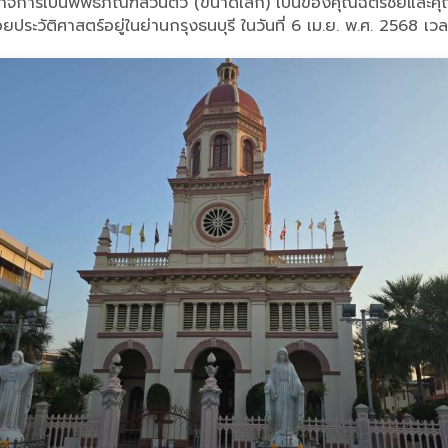
นินกิจการเป็นพิพิธภัณฑ์ส่วนตัว (ขนาดเล็ก) เป็นของคุณฉัตรชัยและ
อยประวัติศาสตร์อยู่ในย่านกรุงธนบุรี ในวันที่ 6 เม.ย. พ.ศ. 2568 