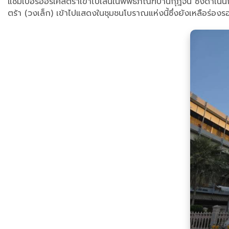
แชมเบอร์ออร์เคสตร้าเข้าไปเล่นในพิพิธภัณฑ์บ้านกุฎีจีน ซึ่งดำเ
ตร้า (วงเล็ก) เข้าไปแสดงในชุมชนโบราณแห่งนี้ซึ่งยังเหลือร่องร