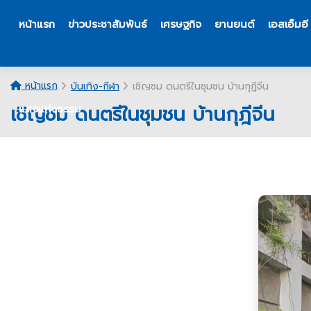
หน้าแรก
ข่าวประชาสัมพันธ์
เศรษฐกิจ
ยานยนต์
เอสเอ็มอี
หน้าแรก
บันเทิง-กีฬา
เชิญชม ดนตรีในชุมชน บ้านกุฎีจีน ​
เชิญชม ดนตรีในชุมชน บ้านกุฎีจีน ​
แสงแห่งธรรม