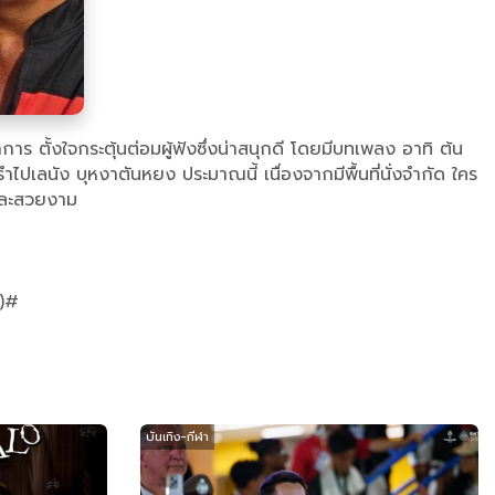
ร ตั้งใจกระตุ้นต่อมผู้ฟังซึ่งน่าสนุกดี โดยมีบทเพลง อาทิ ต้น
ำไปเลนัง บุหงาตันหยง ประมาณนี้ เนื่องจากมีพื้นที่นั่งจำกัด ใคร
าดและสวยงาม
ม)#
บันเทิง-กีฬา