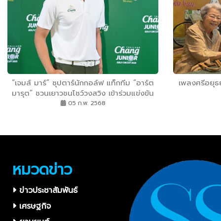
“เจมส์ มาร์” ซุปตาร์นักกอล์ฟ แท็กทีม “อาร์ต
เพลงศรีอยุธ
มารุต” ชวนเยาวชนโชว์วงสวิง เข้าร่วมแข่งขัน
กอล์ฟรายการ “Chang Thailand Junior Golf
05 ก.พ. 2568
Circuit 2025”
หมวดข่าว
ข่าวประชาสัมพันธ์
เศรษฐกิจ