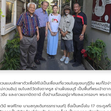
้มาชวนแบบลักพาตัวเพื่อให้ไปเป็นเพื่อนเที่ยวชมในชุมชนกุฎีจีน ผมก
่กวนอิม) ชมโบสถ์วัดซังตาครูส ย่านฝั่งธนบุรี เป็นพื้นที่พระเจ้าตา
าวจีน และชาวแขกปัตตานี ตั้งบ้านเรือนอยู่อาศัยละแวกรอบๆ พระราช
 พงศ์ไทย นามสกุลเดิมทรรทรานนท์) ซึ่งเป็นหนึ่งใน 17 ตระกูลที่