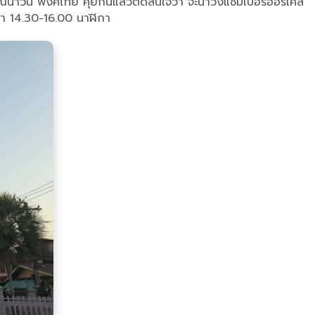
คุณนาวินี พงศ์ไทย คุยกันแล้วตัดสินใจว่า จะนำวงแชมเบอร์ออร์เคส
เวลา 14.30-16.00 นาฬิกา