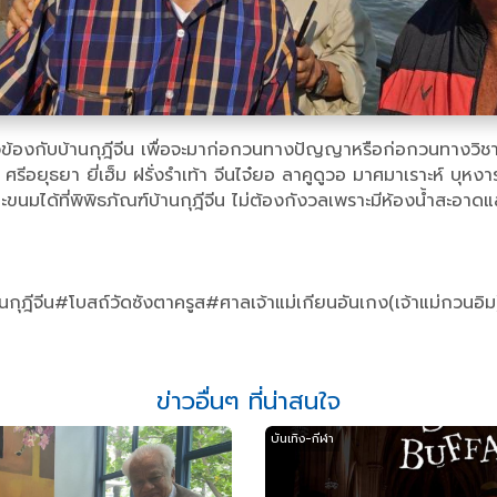
ยวข้องกับบ้านกุฎีจีน เพื่อจะมาก่อกวนทางปัญญาหรือก่อกวนทางวิชากา
ีอยุธยา ยี่เฮ็ม ฝรั่งรำเท้า จีนไจ๋ยอ ลาคูดูวอ มาศมาเราะห์ บุหงาร
้ำและขนมได้ที่พิพิธภัณฑ์บ้านกุฎีจีน ไม่ต้องกังวลเพราะมีห้องน้ำสะอ
กุฎีจีน#โบสถ์วัดซังตาครูส#ศาลเจ้าแม่เกียนอันเกง(เจ้าแม่กวนอิ
ข่าวอื่นๆ ที่น่าสนใจ
บันเทิง-กีฬา