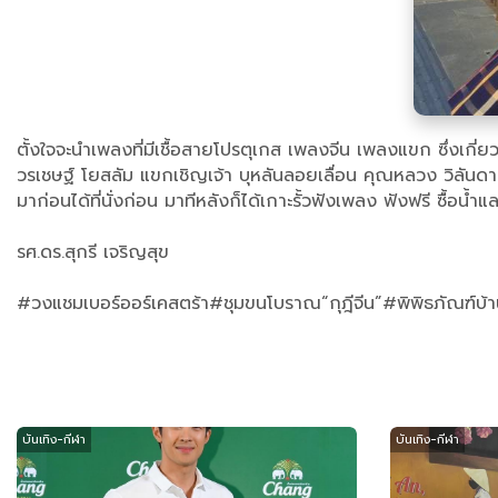
ตั้งใจจะนำเพลงที่มีเชื้อสายโปรตุเกส เพลงจีน เพลงแขก ซึ่งเกี่
วรเชษฐ์ โยสลัม แขกเชิญเจ้า บุหลันลอยเลื่อน คุณหลวง วิลันดา ศร
มาก่อนได้ที่นั่งก่อน มาทีหลังก็ได้เกาะรั้วฟังเพลง ฟังฟรี ซื้อน
รศ.ดร.สุกรี เจริญสุข
#วงแชมเบอร์ออร์เคสตร้า#ชุมขนโบราณ“กุฎีจีน”#พิพิธภัณฑ์บ้าน
บันเทิง-กีฬา
บันเทิง-กีฬา