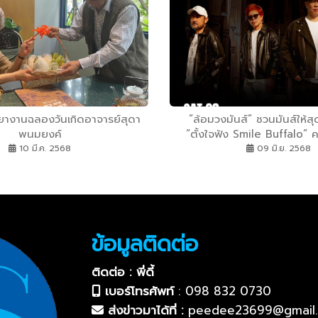
ยางานฉลองวันเกิดอาจารย์สุดา
“ล้อมวงมันส์” ชวนมันส์ให้สุ
พนมยงค์
“ตั้งใจฟัง Smile Buffalo” คอ
มากกว่าความมันส
10 มี.ค. 2568
09 มิ.ย. 2568
ข้อมูลติดต่อ
ติดต่อ : พี่ดี้
เบอร์โทรศัพท์
:
098 832 0730
ส่งข่าวมาได้ที่ :
peedee23699@gmail