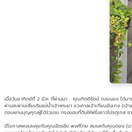
เมื่อวันอาทิตย์ที่ 2 มี.ค. ที่ผ่านมา คุณกิตติรัตน์ ณระนอง ได
ผ่านสะพานเลียบริมแม่น้ำเจ้าพระยา แวะศาลเจ้าเกียนอันเกง (เจ้าแม
ตอบแทนบุญคุณผู้ได้ร่วมรบ ทรงมอบที่ดินให้ฝรั่งชาวโปรตุเกส ช
มีโอกาสพบและคุยกับคุณฉัตรชัย พงศ์ไทย สมรสกับคุณตอง (นาวินี