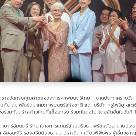
ะกาศรางวัลทรงคุณค่าของวงการภาพยนตร์ไทย งานประกาศรางวัล “สุ
 สมาพันธ์สมาคมภาพยนตร์แห่งชาติ และ บริษัท ทรูโฟร์ยู สเตชั่น จำ
ร่วมกันสร้างก้าวใหม่ที่แข็งแกร่ง ร่วมกันต่อไป โดยจัดขึ้นในวันที่ 1
นักนายกรัฐมนตรี รักษาราชการแทนรัฐมนตรีวธ. พร้อมด้วย นายประส
ัยชนะศิริ รองอธิบดีสวธ. น.ส.ปราณิสา เตียวพิพิธพร ผู้เชี่ยวชาญด