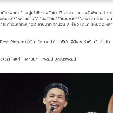
มีภาพยนตร์และผู้เข้าชิงรางวัลใน 17 สาขา และรางวัลพิเศษ 4 รางวั
มานหนาม“/”หลานม่าย“/ ”มอร์ริสัน“/”แดนสาป“/”อำนาจ ศรัทธา อน
ี่ทำรายได้ทั่วโลกทะลุ 100 ล้านบาท จำนวน 8 เรื่อง ได้แก่ ธี่หยด
t Picture) ได้แก่ ”หลานม่า” : บริษัท จีดีเอช ห้าห้าเก้า จำกัด
or) ให้แก่ ”หลานม่า” : พัฒน์ บุญนิธิพัฒน์