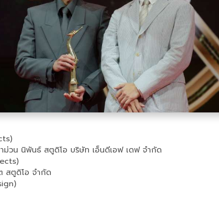
cts)
ำม่วน นิพันธ์ สตูดิโอ บริษัท เอ็นดีเอฟ เดฟ จำกัด
fects)
ต สตูดิโอ จำกัด
sign)