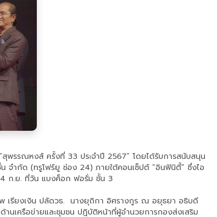
พรรณหงส์ ครั้งที่ 33 ประจำปี 2567” โดยได้รับการสนับสนุน
กัด (ทรูโฟร์ยู ช่อง 24) ภายใต้คอนเซ็ปต์ “อินฟินิตี้” ซึ่งไอ
4 ก.ย. ที่วัน แบงค็อก ฟอรั่ม ชั้น 3
พ เรียงเงิน ปลัดวธ. นางยุถิกา อิศรางกูร ณ อยุธยา อธิบดี
้านเครือข่ายและชุมชน ปฎิบัติหน้าที่ผู้อำนวยการกองส่งเสริม