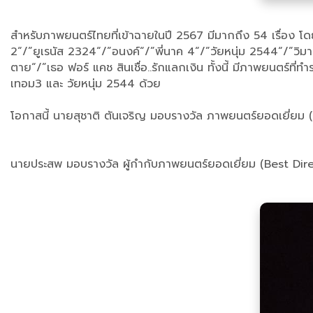
สำหรับภาพยนตร์ไทยที่เข้าฉายในปี 2567 มีมากถึง 54 เรื่อง โดย
2“/”ยูเรนัส 2324“/”อนงค์“/”พี่นาค 4“/”วัยหนุ่ม 2544“/”วิ
ตาย“/”เธอ ฟอร์ แคช สินเชื่อ..รักแลกเงิน ทั้งนี้ มีภาพยนตร์ท
เทอม3 และ วัยหนุ่ม 2544 ด้วย
โอกาสนี้ นายสุชาติ ตันเจริญ มอบรางวัล ภาพยนตร์ยอดเยี่ยม (Bes
นายประสพ มอบรางวัล ผู้กำกับภาพยนตร์ยอดเยี่ยม (Best Direct