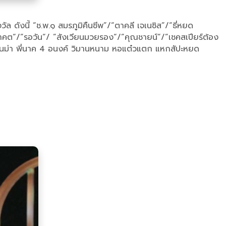
ล ดังนี้ “ช.พ.๑ สมรภูมิคืนชีพ”/“ตาคลี เจเนซิส”/“ธี่หยด
าคต“/”รอวัน“/ ”สังเวียนมวยรอง“/”คุณชายน์“/”เชคสเปียร์ต้อง
2 หลานม่า พี่นาค 4 อนงค์ วิมานหนาม หอแต๋วแตก แหกสัปะหยด