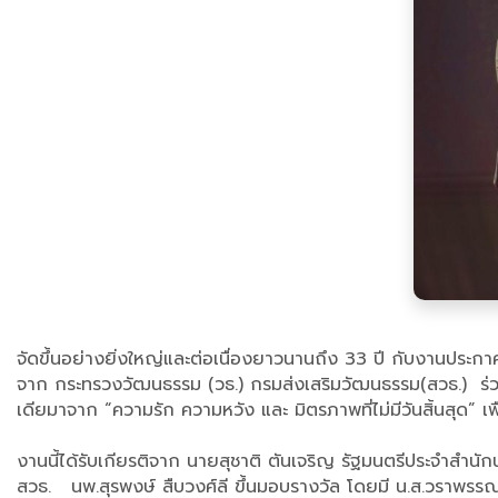
จัดขึ้นอย่างยิ่งใหญ่และต่อเนื่องยาวนานถึง 33 ปี กับงานปร
จาก กระทรวงวัฒนธรรม (วธ.) กรมส่งเสริมวัฒนธรรม(สวธ.) ร่วมกับ
เดียมาจาก “ความรัก ความหวัง และ มิตรภาพที่ไม่มีวันสิ้นสุด” เพื่อ
งานนี้ได้รับเกียรติจาก นายสุชาติ ตันเจริญ รัฐมนตรีประจำสำ
สวธ. นพ.สุรพงษ์ สืบวงศ์ลี ขึ้นมอบรางวัล โดยมี น.ส.วราพรรณ ช