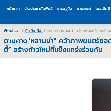
หน้าแรก
ข่าวประชาสัมพันธ์
เศรษฐกิจ
ยานยนต์
เอสเอ็มอี
หน้าแรก
บันเทิง-กีฬา
ตามคาด“หลานม่า” คว้าภาพยนตร์ยอดเยี่ยม รา
ตามคาด“หลานม่า” คว้าภาพยนตร์ยอดเยี
แสงแห่งธรรม
ตี้” สร้างก้าวใหม่ที่แข็งแกร่งร่วมกัน