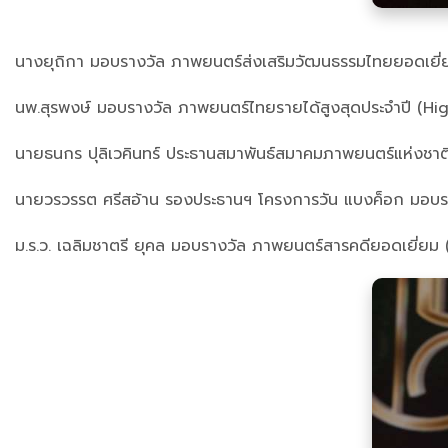
นางยุถิกา มอบรางวัล ภาพยนตร์ส่งเสริมวัฒนธรรมไทยยอดเยี่ย
นพ.สุรพงษ์ มอบรางวัล ภาพยนตร์ไทยรายได้สูงสุดประจำปี (Hig
นายธนกร ปุลิเวคินทร์ ประธานสมาพันธ์สมาคมภาพยนตร์แห่งชา
นายวรวรรต ศรีสอ้าน รองประธานฯ โครงการวัน แบงค็อก มอบรางว
ม.ร.ว. เฉลิมชาตรี ยุคล มอบรางวัล ภาพยนตร์สารคดียอดเยี่ยม 