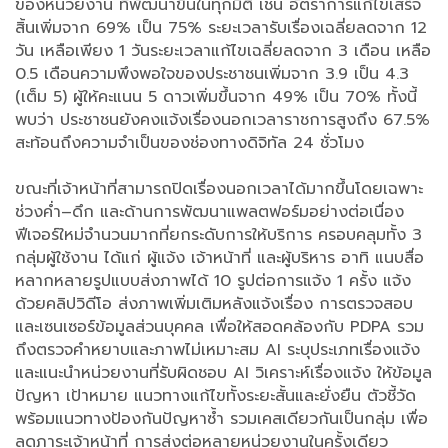
ของหน่วยงาน ที่พัฒนาขึ้นในทุกมิติ เช่น อัตราการแก้ไขเสร็จ
สิ้นเพิ่มจาก 69% เป็น 75% ระยะเวลารับเรื่องเฉลี่ยลดจาก 12
วัน เหลือเพียง 1 วันระยะเวลาแก้ไขเฉลี่ยลดจาก 3 เดือน เหลือ
0.5 เดือนความพึงพอใจของประชาชนเพิ่มจาก 3.9 เป็น 4.3
(เต็ม 5) ผู้ให้คะแนน 5 ดาวเพิ่มขึ้นจาก 49% เป็น 70% ทั้งนี้
พบว่า ประชาชนยังคงแจ้งเรื่องนอกเวลาราชการสูงถึง 67.5%
สะท้อนถึงความจำเป็นของช่องทางดิจิทัล 24 ชั่วโมง
ขณะที่เจ้าหน้าที่สามารถปิดเรื่องนอกเวลาได้มากขึ้นโดยเฉพาะ
ช่วงค่ำ–ดึก และด้านการพัฒนาแพลตฟอร์มอย่างต่อเนื่อง
ฟีเจอร์ใหม่จำนวนมากที่ยกระดับการให้บริการ ครอบคลุมทั้ง 3
กลุ่มผู้ใช้งาน ได้แก่ ผู้แจ้ง เจ้าหน้าที่ และผู้บริหาร อาทิ แนบสื่อ
หลากหลายรูปแบบส่งภาพได้ 10 รูปต่อการแจ้ง 1 ครั้ง แจ้ง
ด้วยคลิปวิดีโอ ส่งภาพเพิ่มเติมหลังแจ้งเรื่อง การตรวจสอบ
และเซนเซอร์ข้อมูลส่วนบุคคล เพื่อให้สอดคล้องกับ PDPA รวม
ถึงตรวจคำหยาบและภาพไม่เหมาะสม AI ระบุประเภทเรื่องแจ้ง
และแนะนำหน่วยงานที่รับผิดชอบ AI วิเคราะห์เรื่องแจ้ง ให้ข้อมูล
ปัญหา เป้าหมาย แนวทางแก้ไขทั้งระยะสั้นและยั่งยืน ตัวชี้วัด
พร้อมแนวทางป้องกันปัญหาซ้ำ รวมเคสเดียวกันเป็นกลุ่ม เพื่อ
ลดภาระเจ้าหน้าที่ การส่งต่อหลายหน่วยงานในครั้งเดียว