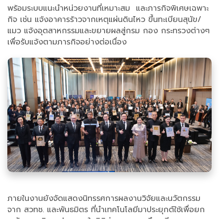
พร้อมระบบแนะนำหน่วยงานที่เหมาะสม และภารกิจพิเศษเฉพาะ
กิจ เช่น แจ้งอาคารร้าวจากเหตุแผ่นดินไหว ขึ้นทะเบียนสุนัข/
แมว แจ้งอุตสาหกรรมและขยายผลสู่กรม กอง กระทรวงต่างๆ
เพื่อรับแจ้งตามภารกิจอย่างต่อเนื่อง
ภายในงานยังจัดแสดงนิทรรศการผลงานวิจัยและนวัตกรรม
จาก สวทช. และพันธมิตร ที่นำเทคโนโลยีมาประยุกต์ใช้เพื่อยก