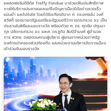
แพลตฟอร์มดิจิทัล Traffy Fondue มาช่วยเพิ่มประสิทธิภาพ
การให้บริการประชาชนและแก้ไขปัญหาเมืองได้อย่างรวดเร็ว
แม่นยำ และโปร่งใส โดยได้รับเกียรติจาก ศ. ดร.ยศชนัน วงศ์
สวัสดิ์ รองนายกรัฐมนตรีและรัฐมนตรีว่าการกระทรวง อว. เป็น
ประธานในพิธีและมอบรางวัล พร้อมด้วย ศ. ดร. ศุภชัย ปทุมนา
กุล ปลัดกระทรวง อว. และศ. ดร.ชูกิจ ลิมปิจำนงค์ ผู้อำนวย
การ สวทช. ตลอดจนคณะผู้บริหาร ผู้แทนจากหน่วยภาครัฐ
องค์กรปกครองส่วนท้องถิ่น และหน่วยงานบริหารจัดการเมือง
เข้าร่วมรับมอบรางวัล