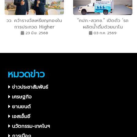
วว. คว้ารางวัลเหรียญทองใน
“กปภ.-สวทช.” เปิดตัว ’รถ
การประกวด Higher
ผลิตน้ำดื่มด้วยนาโน
Education Innovation
เทคโนโลยีพร้อมระบบติดตาม
23 มิ.ย. 2568
03 ก.ค. 2569
Awards 2025 @ มหกรรม
คุณภาพน้ำ’ นวัตกรรมนาโน
งานวิจัยแห่งชาติ
กรองน้ำดื่มเคลื่อนที่ จากแล็บ
สู่ชุมชน “กู้ภัยแล้ง-อุทกภัย”
มั่นใจน้ำสะอาดถึงมือประชาชน
ทุกพื้นที่
หมวดข่าว
ข่าวประชาสัมพันธ์
เศรษฐกิจ
ยานยนต์
เอสเอ็มอี
นวัตกรรม-เทคโนฯ
การเมือง