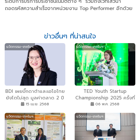
ระดับการบริการประชาชนในมิติต่าง ๆ รวมถึงเวทีเสวนา
ถอดรหัสความสำเร็จจากหน่วยงาน Top Performer อีกด้วย
ข่าวอื่นๆ ที่น่าสนใจ
นวัตกรรม-เทคโนฯ
นวัตกรรม-เทคโนฯ
BDI เผยบิ๊กดาต้าและเอไอไทย
TED Youth Startup
ยังโตไม่สุด มูลค่าตลาด 2 ปี
Championship 2025 ครั้งที่
แตะ 3.78 หมื่นล้านบาท
4 ภาคกลาง เปิดเวทีประชันไอ
15 เม.ย. 2568
06 พ.ค. 2568
เดีย เฟ้นหาสุดยอดนวัตกรรม
นวัตกรรม-เทคโนฯ
นวัตกรรม-เทคโนฯ
ณ กรุงเทพมหานคร