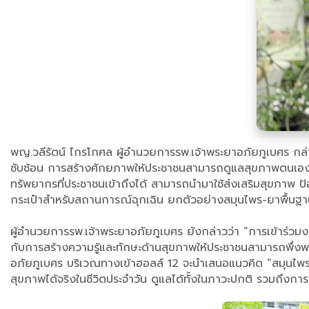
พญ.วลีรัตน์ ไกรโกศล ผู้อำนวยการรพ.เจ้าพระยาอภัยภูเบศร กล่า
ซับซ้อน การสร้างศักยภาพให้ประชาชนสามารถดูแลสุขภาพตนเองและ
ทรัพยากรที่ประชาชนเข้าถึงได้ สามารถนำมาใช้ส่งเสริมสุขภาพ ป
กระเป๋าสำหรับสถานการณ์ฉุกเฉิน ยกตัวอย่างสมุนไพร-ยาพื้นฐาน ไว
ผู้อำนวยการรพ.เจ้าพระยาอภัยภูเบศร ยังกล่าวว่า “การเข้าร่ว
กับการสร้างความรู้และทักษะด้านสุขภาพให้ประชาชนสามารถพึ่งพ
อภัยภูเบศร บริเวณทางเข้าฮอลล์ 12 จะนำเสนอแนวคิด “สมุนไพรไ
สุขภาพได้จริงในชีวิตประจำวัน ดูแลได้ทั้งในภาวะปกติ รวมถึงกา