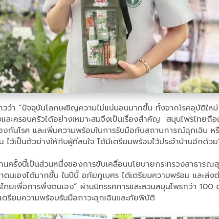
วว่า ”ปัจจุบันโลกเผชิญความไม่แน่นอนมากขึ้น ทั้งจากโรคอุบัติให
ครอบครัวได้อย่างเหมาะสมจึงเป็นเรื่องสำคัญ สมุนไพรไทยถือเป็น
้องกันโรค และเพิ่มความพร้อมในการรับมือกับสถานการณ์ฉุกเฉิน หร
้เป็นตัวย่างให้กับผู้ที่สนใจ ได้มีเตรียมพร้อมไว้ประจำบ้านอีกด้วย
มงานครั้งนี้เป็นส่วนหนึ่งของการขับเคลื่อนนโยบายกระทรวงสาธารณ
าตนเองได้มากขึ้น ในปีนี้ อภัยภูเบศร ได้เตรียมความพร้อม และส
ทยเพื่อการพึ่งตนเอง” ผ่านนิทรรศการและสวนสมุนไพรกว่า 100 ชนิ
รเตรียมความพร้อมรับมือภาวะฉุกเฉินและภัยพิบัติ