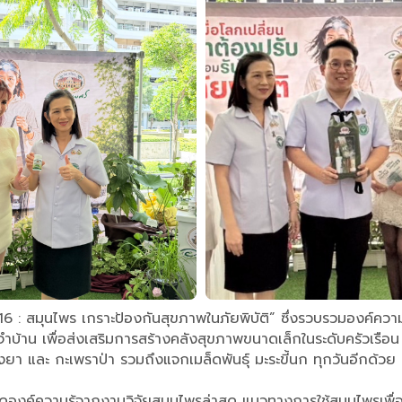
 16 : สมุนไพร เกราะป้องกันสุขภาพในภัยพิบัติ” ซึ่งรวบรวมองค์
บ้าน เพื่อส่งเสริมการสร้างคลังสุขภาพขนาดเล็กในระดับครัวเรือน ซ
งยา และ กะเพราป่า รวมถึงแจกเมล็ดพันธุ์ มะระขี้นก ทุกวันอีกด้วย
องค์ความรู้จากงานวิจัยสมุนไพรล่าสุด แนวทางการใช้สมุนไพรเพื่