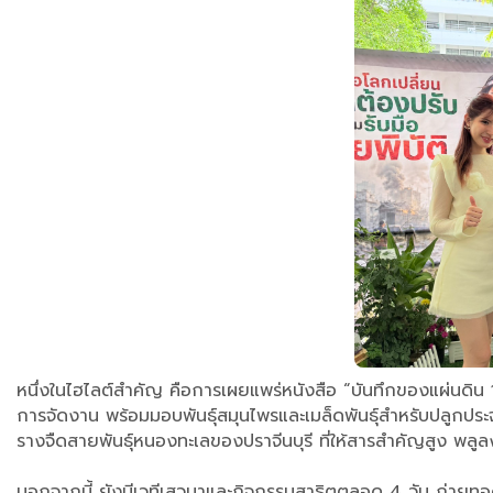
หนึ่งในไฮไลต์สำคัญ คือการเผยแพร่หนังสือ “บันทึกของแผ่นดิน
การจัดงาน พร้อมมอบพันธุ์สมุนไพรและเมล็ดพันธุ์สำหรับปลูกประจำ
รางจืดสายพันธุ์หนองทะเลของปราจีนบุรี ที่ให้สารสำคัญสูง พลูล
นอกจากนี้ ยังมีเวทีเสวนาและกิจกรรมสาธิตตลอด 4 วัน ถ่ายทอด