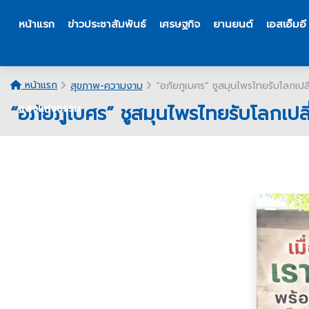
หน้าแรก
ข่าวประชาสัมพันธ์
เศรษฐกิจ
ยานยนต์
เอสเอ็มอี
หน้าแรก
สุขภาพ-ความงาม
“อภัยภูเบศร” ชูสมุนไพรไทยรับโลกเป
“อภัยภูเบศร” ชูสมุนไพรไทยรับโลกเป
แสงแห่งธรรม