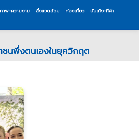
ขภาพ-ความงาม
สิ่งแวดล้อม
ท่องเที่ยว
บันเทิง-กีฬา
ชาชนพึ่งตนเองในยุควิกฤต