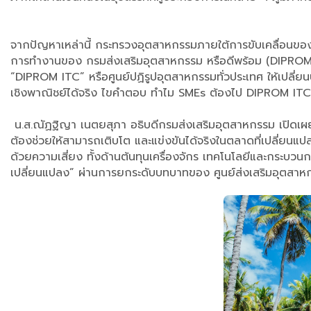
​
จากปัญหาเหล่านี้ กระทรวงอุตสาหกรรมภายใต้การขับเคลื่อนของ
การทำงานของ กรมส่งเสริมอุตสาหกรรม หรือดีพร้อม (DIPROM) ท
“DIPROM ITC” หรือศูนย์ปฏิรูปอุตสาหกรรมทั่วประเทศ ให้เปลี
เชิงพาณิชย์ได้จริง ไขคำตอบ ทำไม SMEs ต้องไป DIPROM ITC
​น.ส.ณัฏฐิญา เนตยสุภา อธิบดีกรมส่งเสริมอุตสาหกรรม เปิดเผยถึ
ต้องช่วยให้สามารถเติบโต และแข่งขันได้จริงในตลาดที่เปลี่ยนแ
ด้วยความเสี่ยง ทั้งด้านต้นทุนเครื่องจักร เทคโนโลยีและกระบวนก
เปลี่ยนแปลง” ผ่านการยกระดับบทบาทของ ศูนย์ส่งเสริมอุตส