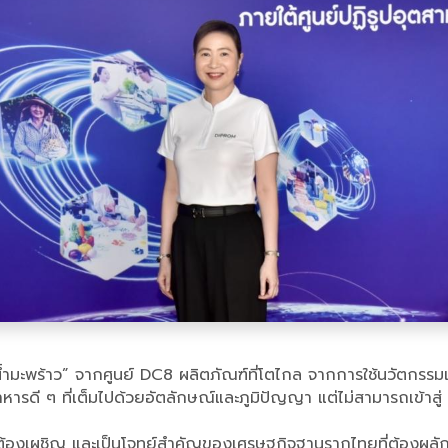
้ำมะพร้าว” จากศูนย์ DC8 ผลิตภัณฑ์ที่โตไกล จากการใช้นวัตกรรมแ
ฑ์อาหารดี ๆ ที่เต็มไปด้วยอัตลักษณ์และภูมิปัญญา แต่ไม่สามารถเข้
ต้องเผชิญ และเป็นโจทย์สำคัญของเศรษฐกิจฐานรากไทยที่ต้องผลักดันส