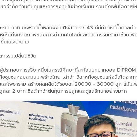
ยลดข้อจำกัดด้านต้นทุนและการลงทุนในช่วงเริ่มต้น รวมถึงเพิ่มโอก
ระเภท อาทิ มะพร้าวน้ำหอมผง แป้งข้าว กข.43 ที่มีค่าดัชนีน้ำตาลต่
นให้เห็นถึงศักยภาพของการนำเทคโนโลยีและนวัตกรรมเข้ามาช่วยเพิ่
ขึ้นในระยะยาว
ตกรรมเปลี่ยนชีวิต
นกับผู้ประกอบการจริง หนึ่งในกรณีศึกษาที่สะท้อนบทบาทของ DIPROM
ิจชุมชนหอมละมุนมะพร้าวไทย เล่าว่า วิสาหกิจชุมชนแห่งนี้เกิดจา
ละโพธาราม สร้างผลผลิตได้รอบละ 20000 - 30000 ลูก แม้มะพร้าวทุก
กละ 2 บาท ซึ่งต่ำกว่าต้นทุนการปลูกและดูแลรักษาอย่างมาก