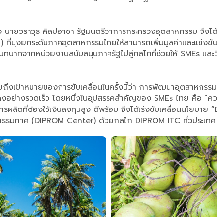
 นายวราวุธ ศิลปอาชา รัฐมนตรีว่าการกระทรวงอุตสาหกรรม จึงได้
ี่มุ่งยกระดับภาคอุตสาหกรรมไทยให้สามารถเพิ่มมูลค่าและแข่งขัน
่ยนบทบาทจากหน่วยงานสนับสนุนภาครัฐไปสู่กลไกที่ช่วยให้ SMEs แ
งเป้าหมายของการขับเคลื่อนในครั้งนี้ว่า การพัฒนาอุตสาหกรรมไทยใ
ปลงอย่างรวดเร็ว โดยหนึ่งในอุปสรรคสำคัญของ SMEs ไทย คือ “ความ
ารผลิตที่ต้องใช้เงินลงทุนสูง ดีพร้อม จึงได้เร่งขับเคลื่อนนโยบา
าหกรรมภาค (DIPROM Center) ด้วยกลไก DIPROM ITC ทั่วประเทศ