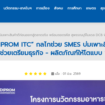
นวัตกรรม-เทคโนฯ
การเมือง
สังคม
การศึกษา
เกษตร
สุ
บ่มเพาะสินค้าดีก่อนออกสู่ตลาดจริง พร้อมถอดรหัส สุพรรณบุรีโมเดล DC8 พื้
ิด “DIPROM ITC” กลไกช่วย SMES บ่มเพาะ
ช่วยเตรียมธุรกิจ - ผลิตภัณฑ์ให้โตแบบ 
เมื่อ : 01 มิ.ย. 2569