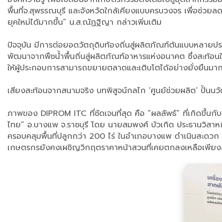
พื้นที่จ.สุพรรณบุรี และจังหวัดใกล้เคียงแบบครบวงจร เพื่อช่ว
ยุคใหม่ได้มากขึ้น” น.ส.ณัฏฐิญา กล่าวเพิ่มเติม
​ปัจจุบัน มีการต่อยอดวัตถุดิบท้องถิ่นสู่ผลิตภัณฑ์ต้นแบบหลายป
พัฒนาจากพืชน้ำพื้นถิ่นสู่ผลิตภัณฑ์อาหารแห่งอนาคต ซึ่งสะท้อ
ให้ผู้ประกอบการสามารถขยายตลาดและเติบโตได้อย่างยั่งยืนมาก
เสียงสะท้อนจากสนามจริง บทพิสูจน์กลไก ‘ศูนย์ช่วยผลิต’ ปั้นนวั
​ภาพของ DIPROM ITC ที่ชัดเจนที่สุด คือ “ผลลัพธ์” ที่เกิดขึ้
ไทย” อ.บางแพ จ.ราชบุรี โดย นายสมพงศ์ บัวเกิด ประธานวิสาหก
ครอบคลุมพื้นที่ปลูกกว่า 200 ไร่ ในอำเภอบางแพ ดำเนินสะดวก แ
เกษตรกรยังคงเผชิญวิกฤตราคาหน้าสวนที่เคยตกลงเหลือเพียงลู