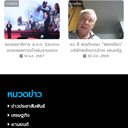
การเมือง
การเมือง
เหตุการณ์แผ่นดินไหวเมียนมา
ความชอบธรรมให้กับระบอบ
เผด็จการในเมียนมา เรียกร้อง
ให้ รัฐบาลเผด็จการทหาร
เคารพมติอาเซียน
รองเลขาธิการ ส.ป.ก. ร่วมงาน
แฉ 8 พฤติกรรม “ฟอกเขียว”
แถลงผลการดำเนินงานของ
บริษัทพลังงานไทย เสนอรัฐ
รัฐบาลรอบ 3 เดือน “2568
คุมเข้มโฆษณา
14 ธ.ค. 2567
30 มี.ค. 2569
โอกาสไทย ทำได้จริง”
หมวดข่าว
ข่าวประชาสัมพันธ์
เศรษฐกิจ
ยานยนต์