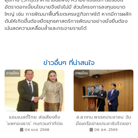
อัตราดอกเบี้ยนโยบายจึงยังไม่มี ส่วนโครงการลงทุนขนาด
ใหญ่ เช่น การพัฒนาพื้นที่เขตเศรษฐกิจภาคใต้ หากมีการผลัก
ดันให้เกิดขึ้นต้องยึดยุทธศาสตร์การพัฒนาอย่างยั่งยืนต้อง
เน้นลดความเหลื่อมล้ำและกระจายรายได้
ข่าวอื่นๆ ที่น่าสนใจ
การเมือง
การเมือง
แอมเนสตี้ไทย ส่งเสียงถึง
ส.ส.กทม.พรรคประชาชน จับ
‘แพทองธาร’ ทบทวนท่าทีต่อ
มือเครือข่ายประชาธิปไตยอา
‘มิน อ่อง หล่าย’ ชี้ละเมิดสิทธิ
เซียนฯ คัดค้าน“มิน อ่อง
04 เม.ย. 2568
06 ส.ค. 2569
มนุษยชนร้ายแรง แม้ใน
หล่าย” ใช้ประเทศไทยสร้าง