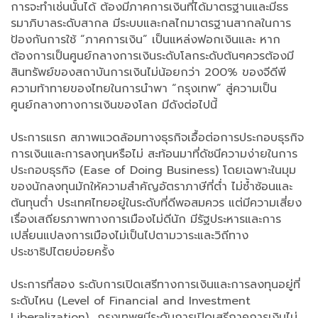
การจะทำเช่นนั้นได้ ต้องมีภาคการเงินที่ได้มาตรฐานและมีธร
รมาภิบาลระดับสากล มีระบบและกลไกมาตรฐานสากลในการ
ป้องกันการใช้ “ภาคการเงิน” เป็นแหล่งฟอกเงินและ หาก
ต้องการเป็นศูนย์กลางการเงินระดับโลกระดับต้นๆควรต้องมี
สินทรัพย์ของสถาบันการเงินไม่น้อยกว่า 200% ของจีดีพี
ความท้าทายของไทยในการนำพา “กรุงเทพ” สู่ความเป็น
ศูนย์กลางทางการเงินของโลก มีดังต่อไปนี้
ประการแรก สภาพแวดล้อมทางธุรกิจเอื้อต่อการประกอบธุรกิจ
การเงินและการลงทุนหรือไม่ สะท้อนมาที่ดัชนีความง่ายในการ
ประกอบธุรกิจ (Ease of Doing Business) โดยเฉพาะในมุม
ของนักลงทุนมักให้ความสำคัญอัตราภาษีที่ต่ำ ไม่ซ้ำซ้อนและ
ต้นทุนต่ำ ประเทศไทยอยู่ในระดับที่ดีพอสมควร แต่มีความเสี่ยง
เรื่องเสถียรภาพทางการเมืองไม่ดีนัก มีรัฐประหารและการ
เปลี่ยนแปลงการเมืองไม่เป็นไปตามวาระและวิถีทาง
ประชาธิปไตยบ่อยครั้ง
ประการที่สอง ระดับการเปิดเสรีทางการเงินและการลงทุนอยู่ที่
ระดับไหน (Level of Financial and Investment
Liberalization) กรุงเทพฯมีระดับการเปิดเสรีภาคการเงินไม่