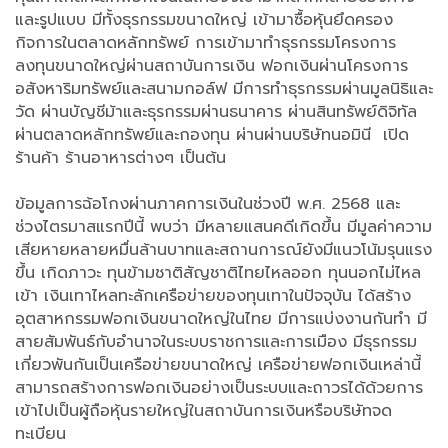
และรูปแบบ มีทั้งธุรกรรมขนาดใหญ่ เข้ามาซื้อหุ้นยึดครอง
กิจการในตลาดหลักทรัพย์ การเข้ามาทำธุรกรรมโครงการ
ลงทุนขนาดใหญ่ผ่านสถาบันการเงิน ฟอกเงินผ่านโครงการ
อสังหาริมทรัพย์และสนามกอล์ฟ มีการทำธุรกรรมผ่านมูลนิธิและ
วัด ผ่านบัญชีม้าและธุรกรรมผ่านธนาคาร ผ่านสินทรัพย์ดิจิทัล
ผ่านตลาดหลักทรัพย์และกองทุน ผ่านผ่านบริษัทนอมินี เปิด
ร้านค้า ร้านอาหารต่างๆ เป็นต้น
ข้อมูลการฉ้อโกงผ่านภาคการเงินในช่วงปี พ.ศ. 2568 และ
ช่วงไตรมาสแรกปีนี้ พบว่า มีหลายแสนคดีเกิดขึ้น มีมูลค่าความ
เสียหายหลายหมื่นล้านบาทและสถานการณ์ยังมีแนวโน้มรุนแรง
ขึ้น เกิดภาวะ ทุนข้ามชาติสัญชาติไทยไหลออก ทุนนอกไม่ไหล
เข้า เงินเทาไหลทะลักเครือข่ายของทุนเทาในปัจจุบัน ได้สร้าง
อุตสาหกรรมฟอกเงินขนาดใหญ่ในไทย มีการแบ่งงานกันทำ มี
สายสัมพันธ์กับอำนาจในระบบราชการและการเมือง มีธุรกรรม
เกี่ยวพันกันเป็นเครือข่ายขนาดใหญ่ เครือข่ายฟอกเงินเหล่านี้
สามารถสร้างการฟอกเงินอย่างเป็นระบบและถาวรได้ด้วยการ
เข้าไปเป็นผู้ถือหุ้นรายใหญ่ในสถาบันการเงินหรือบริษัทจด
ทะเบียน