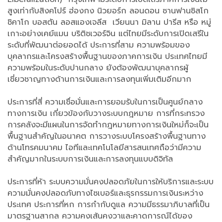
สูงเท่ากับสิงคโปร์ ฮ่องกง นิวยอร์ก ลอนดอน ซานฟานซิสโก
ชิคาโก บอสตัน ลอสแองเจลีส เวียนนา มิลาน ปารีส หรือ หมู่
เกาะอย่างเคย์แมน บริติชเวอร์จิน แต่ไทยมีระดับการเปิดเสรีใน
ระดับที่พัฒนาต่อยอดได้ ประการที่สาม ความพร้อมของ
บุคลากรและโครงสร้างพื้นฐานของภาคการเงิน ประเทศไทยมี
ความพร้อมในระดับปานกลาง ยังต้องพัฒนาบุคลากรผู้
เชี่ยวชาญทางด้านการเงินและการลงทุนเพิ่มเติมอีกมาก
ประการที่สี่ ความเชื่อมั่นและการยอมรับในการเป็นศูนย์กลาง
ทางการเงิน เกี่ยวข้องกับวางระบบกฎหมาย การที่กระทรวง
การคลังจะมีแผนในการจัดทำกฎหมายทางการเงินใหม่ก็จะเป็น
พื้นฐานสำคัญในอนาคต การวางระบบโครงสร้างพื้นฐานทาง
ด้านโทรคมนาคม ไอทีและเทคโนโลยีสารสนเทศถือว่ามีความ
สำคัญมากในระบบการเงินและการลงทุนแบบดิจิทัล
ประการที่ห้า ระบบความมั่นคงปลอดภัยในการให้บริการและระบบ
ความมั่นคงปลอดภับทางไซเบอร์และธุรกรรมการเงินระหว่าง
ประเทศ ประการที่หก การกำกับดูแล ความมีธรรมาภิบาลที่เป็น
มาตรฐานสากล ความคงเส้นคงวาและคาดการณ์ได้ของ