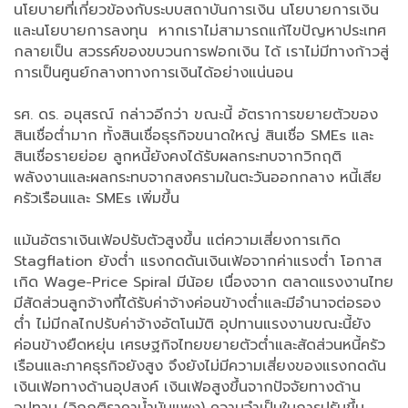
นโยบายที่เกี่ยวข้องกับระบบสถาบันการเงิน นโยบายการเงิน
และนโยบายการลงทุน หากเราไม่สามารถแก้ไขปัญหาประเทศ
กลายเป็น สวรรค์ของขบวนการฟอกเงิน ได้ เราไม่มีทางก้าวสู่
การเป็นศูนย์กลางทางการเงินได้อย่างแน่นอน
รศ. ดร. อนุสรณ์ กล่าวอีกว่า ขณะนี้ อัตราการขยายตัวของ
สินเชื่อต่ำมาก ทั้งสินเชื่อธุรกิจขนาดใหญ่ สินเชื่อ SMEs และ
สินเชื่อรายย่อย ลูกหนี้ยังคงได้รับผลกระทบจากวิกฤติ
พลังงานและผลกระทบจากสงครามในตะวันออกกลาง หนี้เสีย
ครัวเรือนและ SMEs เพิ่มขึ้น
แม้นอัตราเงินเฟ้อปรับตัวสูงขึ้น แต่ความเสี่ยงการเกิด
Stagflation ยังต่ำ แรงกดดันเงินเฟ้อจากค่าแรงต่ำ โอกาส
เกิด Wage-Price Spiral มีน้อย เนื่องจาก ตลาดแรงงานไทย
มีสัดส่วนลูกจ้างที่ได้รับค่าจ้างค่อนข้างต่ำและมีอำนาจต่อรอง
ต่ำ ไม่มีกลไกปรับค่าจ้างอัตโนมัติ อุปทานแรงงานขณะนี้ยัง
ค่อนข้างยืดหยุ่น เศรษฐกิจไทยขยายตัวต่ำและสัดส่วนหนี้ครัว
เรือนและภาคธุรกิจยังสูง จึงยังไม่มีความเสี่ยงของแรงกดดัน
เงินเฟ้อทางด้านอุปสงค์ เงินเฟ้อสูงขึ้นจากปัจจัยทางด้าน
อุปทาน (วิกฤติราคาน้ำมันแพง) ความจำเป็นในการปรับขึ้น