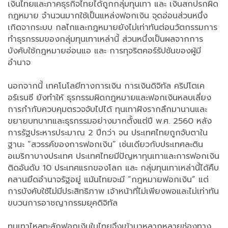
เงินไทยและภาคธุรกิจไทยได้ถูกกลุ่มทุนเทา และ เงินสกปรกผิด
กฎหมาย จำนวนมากใช้เป็นแหล่งฟอกเงิน จุดอ่อนส่วนหนึ่ง
เกิดจากระบบ กลไกและกฎหมายยังไม่เท่าทันต่อนวัตกรรมการ
ทำธุรกรรมของกลุ่มทุนเทาเหล่านี้ ส่วนหนึ่งเป็นผลจากการ
บังคับใช้กฎหมายอ่อนแอ และ การทุจริตคอร์รัปชันของผู้มี
อำนาจ
นอกจากนี้ เทคโนโลยีทางการเงิน การเงินดิจิทัล คริปโตเค
อร์เรนซี ยังทำให้ ธุรกรรมผิดกฎหมายและฟอกเงินหลบเลี่ยง
การกำกับควบคุมตรวจจับไปได้ ทุนเทาฝังรากลึกมานานและ
ขยายบทบาทและธุรกรรมอย่างมากตั้งแต่ปี พ.ศ. 2560 หลัง
การรัฐประหารประมาณ 2 ปีกว่า จน ประเทศไทยถูกจับตาใน
ฐานะ “สวรรค์ของการฟอกเงิน” เช่นเดียวกับประเทศละติน
อเมริกาบางประเทศ ประเทศไทยมีปัญหาทุนเทาและการฟอกเงิน
ติดอันดับ 10 ประเทศแรกของโลก และ กลุ่มทุนเทาเหล่านี้ได้คืบ
คลานยึดอำนาจรัฐอยู่ แม้นไทยจะมี “กฎหมายฟอกเงิน” แต่
การบังคับใช้ไม่มีประสิทธิภาพ เจ้าหน้าที่ไม่เพียงพอและไม่เท่าทัน
ขบวนการอาชญากรรมยุคดิจิทัล
ทุนเทาไหลทะลักฟอกเงินในไทยจึงเข้ามาหลากหลายช่องทาง