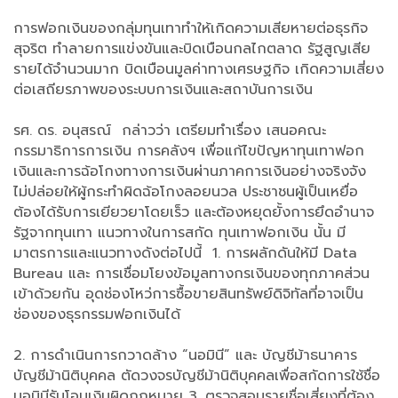
การฟอกเงินของกลุ่มทุนเทาทำให้เกิดความเสียหายต่อธุรกิจ
สุจริต ทำลายการแข่งขันและบิดเบือนกลไกตลาด รัฐสูญเสีย
รายได้จำนวนมาก บิดเบือนมูลค่าทางเศรษฐกิจ เกิดความเสี่ยง
ต่อเสถียรภาพของระบบการเงินและสถาบันการเงิน
รศ. ดร. อนุสรณ์ กล่าวว่า เตรียมทำเรื่อง เสนอคณะ
กรรมาธิการการเงิน การคลังฯ เพื่อแก้ไขปัญหาทุนเทาฟอก
เงินและการฉ้อโกงทางการเงินผ่านภาคการเงินอย่างจริงจัง
ไม่ปล่อยให้ผู้กระทำผิดฉ้อโกงลอยนวล ประชาชนผู้เป็นเหยื่อ
ต้องได้รับการเยียวยาโดยเร็ว และต้องหยุดยั้งการยึดอำนาจ
รัฐจากทุนเทา แนวทางในการสกัด ทุนเทาฟอกเงิน นั้น มี
มาตรการและแนวทางดังต่อไปนี้ 1. การผลักดันให้มี Data
Bureau และ การเชื่อมโยงข้อมูลทางกรเงินของทุกภาคส่วน
เข้าด้วยกัน อุดช่องโหว่การซื้อขายสินทรัพย์ดิจิทัลที่อาจเป็น
ช่องของธุรกรรมฟอกเงินได้
2. การดำเนินการกวาดล้าง “นอมินี” และ บัญชีม้าธนาคาร
บัญชีม้านิติบุคคล ตัดวงจรบัญชีม้านิติบุคคลเพื่อสกัดการใช้ชื่อ
นอมินีรับโอนเงินผิดกฎหมาย 3. ตรวจสอบรายชื่อเสี่ยงที่ต้อง