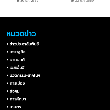
เอ็มอีขยายตลาดอาเซียน
สามารถผู้ประกอบการไทย
30 ธ.ค. 2567
22 พ.ค. 2569
พร้อมเชื่อมโอกาสความสำเร็จ
ให้ SME ทั่วไทยเติบโตไกลไป
ด้วยกัน
หมวดข่าว
ข่าวประชาสัมพันธ์
เศรษฐกิจ
ยานยนต์
เอสเอ็มอี
นวัตกรรม-เทคโนฯ
การเมือง
สังคม
การศึกษา
เกษตร