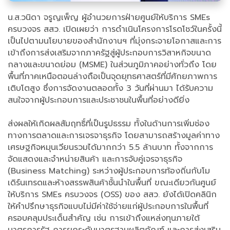
น.ส.วนิดา จรูญเพ็ญ ผู้อำนวยการฝ่ายศูนย์ให้บริการ SMEs
ครบวงจร สสว. เปิดเผยว่า การดำเนินโครงการโรดโชว์ในครั้งนี้
เป็นไปตามนโยบายของสำนักงานฯ ที่มุ่งกระจายโอกาสและการ
เข้าถึงการส่งเสริมจากภาครัฐสู่ผู้ประกอบการวิสาหกิจขนาด
กลางและขนาดย่อม (MSME) ในส่วนภูมิภาคอย่างทั่วถึง โดย
พื้นที่ภาคเหนือตอนล่างถือเป็นจุดยุทธศาสตร์ที่มีศักยภาพการ
เติบโตสูง ซึ่งการจัดงานตลอดทั้ง 3 วันที่ผ่านมา ได้รับความ
สนใจจากผู้ประกอบการและประชาชนในพื้นที่อย่างดียิ่ง
ส่งผลให้เกิดผลสัมฤทธิ์ที่เป็นรูปธรรม ทั้งในด้านการเพิ่มช่อง
ทางการตลาดและการเจรจาธุรกิจ โดยสามารถสร้างมูลค่าทาง
เศรษฐกิจหมุนเวียนรวมได้มากกว่า 5.5 ล้านบาท ทั้งจากการ
จัดแสดงและจำหน่ายสินค้า และการจับคู่เจรจาธุรกิจ
(Business Matching) ระหว่างผู้ประกอบการท้องถิ่นกับโม
เดิร์นเทรดและห้างสรรพสินค้าชั้นนำในพื้นที่ ขณะเดียวกันศูนย์
ให้บริการ SMEs ครบวงจร (OSS) ของ สสว. ยังได้เปิดคลินิก
ให้คำปรึกษาธุรกิจแบบไม่มีค่าใช้จ่ายแก่ผู้ประกอบการในพื้นที่
ครอบคลุมประเด็นสำคัญ เช่น การเข้าถึงแหล่งทุนภายใต้