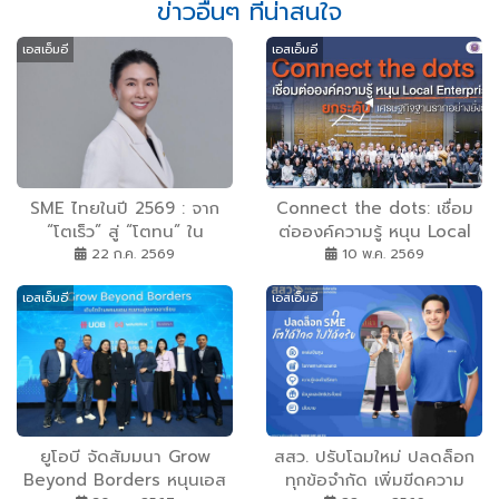
ข่าวอื่นๆ ที่น่าสนใจ
เอสเอ็มอี
เอสเอ็มอี
SME ไทยในปี 2569 : จาก
Connect the dots: เชื่อม
“โตเร็ว” สู่ “โตทน” ใน
ต่อองค์ความรู้ หนุน Local
เศรษฐกิจที่ไม่แน่นอน
Enterprises ยกระดับ
22 ก.ค. 2569
10 พ.ค. 2569
เศรษฐกิจฐานรากอย่างยั่งยืน
เอสเอ็มอี
เอสเอ็มอี
ยูโอบี จัดสัมมนา Grow
สสว. ปรับโฉมใหม่ ปลดล็อก
Beyond Borders หนุนเอส
ทุกข้อจำกัด เพิ่มขีดความ