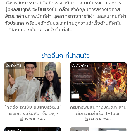
บริหารจัดการภายใต้หลักธรรมาภิบาล ความโปร่งใส และการ
มุ่งผลสัมฤทธิ์ จะเป็นแรงขับเคลื่อนสำคัญในการสร้างโอกาส
พัฒนาศักยภาพนักกีฬา บุคลากรทางการกีฬา และสมาคมกีฬา
ทั่วประเทศ พร้อมผลักดันประเทศไทยสู่ความสำเร็จด้านกีฬาใน
เวทีโลกอย่างมั่นคงและยั่งยืนต่อไป
ข่าวอื่นๆ ที่น่าสนใจ
บันเทิง-กีฬา
บันเทิง-กีฬา
“คิดถึง รณชัย ถมยาปริวัฒน์”
กรมทรัพย์สินทางปัญญา สาน
กระแสตอบรับล้น! จิ๊ป วสุ -
ต่อความสำเร็จ T-Toon
อิ๋ว พิมพ์โพยม เปิดใจซึ้งวัน
Script Contest 2024
15 พ.ย. 2567
04 ต.ค. 2567
เข้าห้องซ้อมร้องเพลงอมตะ
เตรียมปั้นผลงานผู้ชนะเลิศ
บันเทิง-กีฬา
บันเทิง-กีฬา