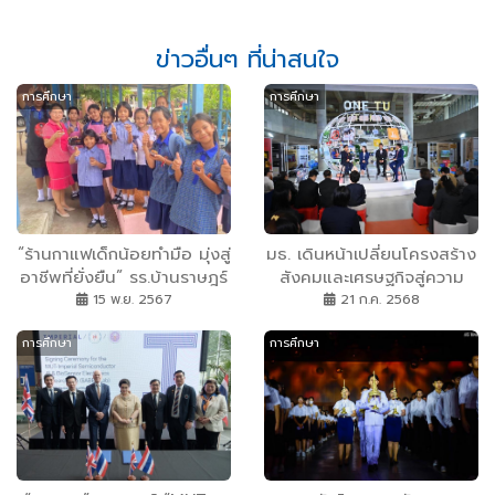
ข่าวอื่นๆ ที่น่าสนใจ
การศึกษา
การศึกษา
“ร้านกาแฟเด็กน้อยทำมือ มุ่งสู่
มธ. เดินหน้าเปลี่ยนโครงสร้าง
อาชีพที่ยั่งยืน” รร.บ้านราษฎร์
สังคมและเศรษฐกิจสู่ความ
ดำเนิน ชัยภูมิ ฝีกทักษะปูทาง
ยั่งยืน หนุน 30 “นวัตกรรม
15 พ.ย. 2567
21 ก.ค. 2568
สร้างอนาคต
SDGs” พลิกอนาคตการรับมือ
การศึกษา
การศึกษา
ภัยพิบัติ พร้อมปิด Pain
Point ของประเทศ