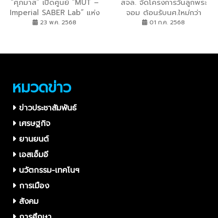
“ศุภมาส” เปิดศูนย์ “MUT –
สจล. จัดโครงการวันลูกพระ
Imperial SABER Lab” แห่ง
จอม ต้อนรับนศ.ใหม่กว่า
แรกของเอเชียตะวันออกเฉียง
8000 คน สานสัมพันธ์
23 พ.ค. 2568
01 ก.ค. 2568
ใต้ ความร่วมมือกระทรวง อว.-
แน่นแฟ้น ผ่านกิจกรรม
Imperial มหาวิทยาลัย Top
ปฐมนิเทศ รับน้องรถไฟ และ
5 ของโลก
พิธีมอบเข็ม-เนกไทพระ
มหามงกุฎ
หมวดข่าว
ข่าวประชาสัมพันธ์
เศรษฐกิจ
ยานยนต์
เอสเอ็มอี
นวัตกรรม-เทคโนฯ
การเมือง
สังคม
การศึกษา