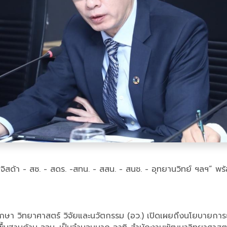
ิสด้า - สซ. - สดร. -สทน. - สสน. - สนช. - อุทยานวิทย์ ฯลฯ” พร้
ดมศึกษา วิทยาศาสตร์ วิจัยและนวัตกรรม (อว.) เปิดเผยถึงนโยบายก