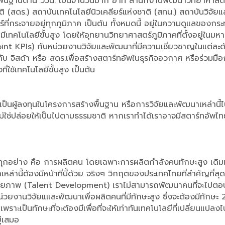
งพื้นฐานด้าน ววน. เป็นจำนวนมาก อาทิ สำนักงานพัฒนาวิทยาศาสต
ติ (สดร.) สถาบันเทคโนโลยีนิวเคลียร์แห่งชาติ (สทน.) สถาบันวิจ
ี่กระจายอยู่ทุกภูมิภาค เป็นต้น ทั้งหมดนี้ อยู่ในความดูแลของกระ
ีเทคโนโลยีขั้นสูง โดยให้อุทยานวิทยาศาสตร์ภูมิภาคที่ตั้งอยู่ในมหาว
nt KPIs) กับหน่วยงานวิจัยและพัฒนาที่มีความเชี่ยวชาญในแต่ละด้าน 
ิสด้า หรือ สดร.เพื่อสร้างสตาร์ทอัพในธุรกิจอวกาศ หรือร่วมมือกับ 
่ใช้เทคโนโลยีขั้นสูง เป็นต้น
รัฐเป็นผู้ลงทุนในโครงการสร้างพื้นฐาน หรือการวิจัยและพัฒนาเหล่าน
ม่ใช่ปล่อยให้เป็นไปตามธรรมชาติ หากเราทำได้เราอาจมีสตาร์ทอัพไท
งทุกอย่าง คือ การผลิตคน โดยเฉพาะการผลิตกำลังคนทักษะสูง เดิมเรา
ล่านี้ต้องมีหน้าที่นี้ด้วย จริงๆ วิกฤตของประเทศไทยที่สำคัญที่
ีศักยภาพ (Talent Development) เราไม่สามารถพัฒนาคนที่จะไปตอบโ
านวิจัยแและพัฒนาเพื่อผลิตคนที่มีทักษะสูง ซึ่งจะต้องมีทักษะ 2 
า เพราะเป็นทักษะที่จะต้องมีเพื่อที่จะให้เท่าทันเทคโนโลยีที่เปลี่ยน
ู่เสมอ