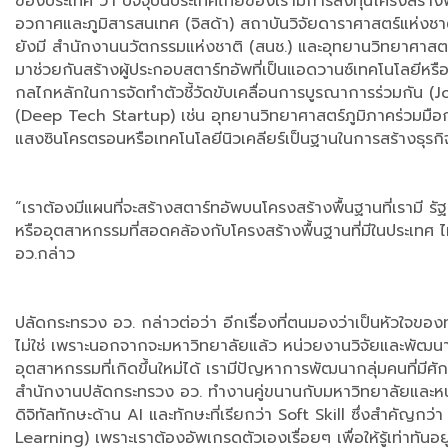
ของประเทศ ว่า ปัจจุบันประเทศไทยของเรามีการลงทุนโครงสร้า
อวกาศและภูมิสารสนเทศ (จิสด้า) สถาบันวิจัยดาราศาสตร์แห่งชา
ยังมี สำนักงานนวัตกรรมแห่งชาติ (สนช.) และอุทยานวิทยาศาสตร์ท
มาช่วยกันสร้างผู้ประกอบสตาร์ทอัพที่เป็นแอดวานซ์เทคโนโลยีหรือม
กลไกหลักในการจัดทำตัวชี้วัดขับเคลื่อนการบูรณาการร่วมกัน (Joi
(Deep Tech Startup) เช่น อุทยานวิทยาศาสตร์ภูมิภาคร่วมมือกับ จ
แสงซินโครตรอนหรือเทคโนโลยีนิวเคลียร์เป็นฐานในการสร้างธุรกิจที
“เราต้องมีแผนที่จะสร้างสตาร์ทอัพบนโครงสร้างพื้นฐานที่เรามี 
หรืออุตสาหกรรมที่สอดคล้องกับโครงสร้างพื้นฐานที่มีในประเทศ ไ
อว.กล่าว
ปลัดกระทรวง อว. กล่าวต่อว่า อีกเรื่องที่ตนมองว่าเป็นหัวใจขอ
ไม่ใช่ เพราะนอกจากจะมหาวิทยาลัยแล้ว หน่วยงานวิจัยและพัฒนาเห
อุตสาหกรรมที่เกิดขึ้นใหม่ได้ เรามีปัญหาการพัฒนากลุ่มคนที่ม
สำนักงานปลัดกระทรวง อว. ทำงานคู่ขนานกับมหาวิทยาลัยและหน่วยง
ดิจิทัลทักษะด้าน AI และทักษะที่เรียกว่า Soft Skill ซึ่งสำคัญกว่
Learning) เพราะเราต้องอัพเกรดตัวเองเรื่อยๆ เพื่อให้รู้เท่าทันอย