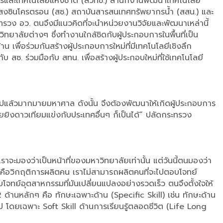
ร์และเทคโนโลยีแห่งชาติ (สวทช.) สำนักงานพัฒนาเทคโนโลยี
ัยแสงซินโครตรอน (สซ.) สถาบันสารสนเทศทรัพยากรน้ำ (สสน.) และ
ทรวง อว. ตนจึงมีแนวคิดที่จะนำหน่วยงานวิจัยและพัฒนาเหล่านี้
ิทยาลัยต่างๆ ซึ่งทำงานใกล้ชิดกับผู้ประกอบการในพื้นที่เป็น
เพื่อร่วมกันสร้างผู้ประกอบการใหม่ที่มีเทคโนโลยีเชิงลึก
สซ. ร่วมมือกับ สทน. เพื่อสร้างผู้ประกอบใหม่ที่ใช้เทคโนโลยี
ี้ไปแล้วมากมายมหาศาล ดังนั้น จึงต้องพัฒนาให้เกิดผู้ประกอบการ
ยยิงดาวเทียมแข่งกับประเทศอื่นๆ ก็เป็นได้” ปลัดกระทรวง
จะมองว่าเป็นหน้าที่ของมหาวิทยาลัยเท่านั้น แต่วันนี้ตนมองว่า
สุดคือวิกฤติการผลิตคน เราไม่สามารถผลิตคนที่จะไปตอบโจทย์
จทย์อุตสาหกรรมที่มันเปลี่ยนแปลงอย่างรวดเร็ว ตนจึงตั้งใจให้
ด้านหลักๆ คือ ทักษะเฉพาะด้าน (Specific Skill) เช่น ทักษะด้าน
แปลงไป โดยเฉพาะ Soft Skill ด้านการเรียนรู้ตลอดชีวิต (Life Long