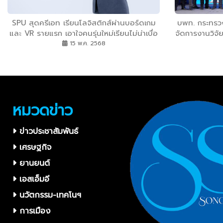
SPU สุดครีเอท เรียนโลจิสติกส์ผ่านบอร์ดเกม
บพท. กระทรวง
และ VR รายแรก เอาใจคนรุ่นใหม่เรียนไม่น่าเบื่อ
จัดการงานวิจัย
มีงานรองรับ รายได้สูง
การพลัง
15 พ.ค. 2568
หมวดข่าว
ข่าวประชาสัมพันธ์
เศรษฐกิจ
ยานยนต์
เอสเอ็มอี
นวัตกรรม-เทคโนฯ
การเมือง