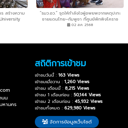
หาร สร้างความ
“รมว.อว.” รุดให้กำลังใจผู้อพยพจากเหตุปะทะ
University
ชายแดนไทย–กัมพูชา ที่ศูนย์พักพิงโคราช
ลีย ติดอันดับ
กำชับจนท.เพิ่มการดูแลกลุ่มเปราะบาง พร้อม
02 ส.ค. 2568
งโลก เตรียมนำ
ช่วยฟื้นฟูสภาพจิตใจ
้ในไทย
สถิติการเข้าชม
เข้าชมวันนี้ :
163 Views
เข้าชมเมื่อวาน :
1,260 Views
เข้าชม เดือนนี้ :
8,215 Views
.com
เข้าชม 1 เดือนก่อน :
50,144 Views
ถนน
เข้าชม 2 เดือนก่อน :
45,932 Views
พมหานคร
เข้าชมทั้งหมด :
629,980 Views
จัดการข้อมูลเว็บไซต์