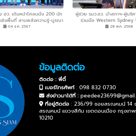
 อว. เดินหน้าโคลนนิ่ง 200 นัก
ผู้ช่วย รมว.อว. นำสภาฯ-ผู้บริ
เชิงพื้นที่ สานพลังความรู้-บูรณา
ร่วมมือ Western Sydney 
ภาคีพัฒนาคน-พัฒนาพื้นที่
มหาวิทยาลัยชั้นนำของออสเตรเ
04 ธ.ค. 2567
28 พ.ค. 2568
การพัฒนาอย่างยั่งยืนที่ 1 ขอ
โมเดลความสำเร็จปรับใช
ข้อมูลติดต่อ
ติดต่อ : พี่ดี้
เบอร์โทรศัพท์
:
098 832 0730
ส่งข่าวมาได้ที่ :
peedee23699@gmail
ที่อยู่ติดต่อ
:
236/99 ซอยสรณคมน์ 14 
สรณคมน์ แขวงสีกัน เขตดอนเมือง กรุงเท
10210