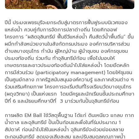
ปีนี้ ประมงเพชรบุรีจะยกระดับสู่มาตรการฟื้นฟูระบบนิเวศของ
แหล่งน้ำ ควบคู่กับการจัดการปลาต่างถิ่น โดยคิกออฟ
โครงการ “ผลิตจุลินทรีย์ ฟื้นชีวีแหล่งน้ำ คืนสัตว์น้ำพื้นถิ่น” ขึ้น
ผนึกกำลังหน่วยงานในสังกัดกรมประมง องค์การบริหารส่วน
ตำบลบางขุนไทร กำนัน ผู้ใหญ่บ้าน ผู้นำชุมชน องค์กรชุมชน
ประมงท้องถิ่น ร่วมกัน ทำจุลินทรีย์ก้อน เพื่อไปมอบให้
เกษตรกรและชาวประมงท้องถิ่นนำไปใส่แหล่งน้ำ โดยยึดหลัก
การมีส่วนร่วม (participatory management) โดยให้ชุมชน
เป็นศูนย์กลาง ภาครัฐสนับสนุนองค์ความรู้ และภาคส่วนต่าง ๆ
ร่วมเสริมศักยภาพ โครงการจะเริ่มต้นที่โรงเรียนวัดบางขุนไทร
(ผดุงวิทยา) เป็นแห่งแรก โดยมีครูและนักเรียนชั้นประถมศึกษา
ปีที่ 6 และมัธยมศึกษาปีที่ 3 มาร่วมกันปั้นจุลินทรีย์ก้อน
การผลิต EM Ball ใช้วัสดุพื้นฐาน ได้แก่ ดินเหนียว แกลบ กาก
น้ำตาล และจุลินทรีย์ ปั้นเป็นก้อนและผึ่งในที่ร่มประมาณ 1
สัปดาห์ ก่อนนำไปใส่ในแหล่งน้ำ จุลินทรีย์จะช่วยย่อยสลาย
ตะกอนอินทรีย์ ลดของเสียสะสม และปรับสมดุลคุณภาพน้ำ