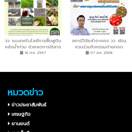
กำลังใจให้กับสมาชิกที่ไม่มี
อนาคต
บุตร-ธิดาเข้ารับทุน
วว. แนะเทคโนโลยีการฟื้นฟูดิน
สถานีวิจัยลำตะคอง วว. เชิญ
หลังน้ำท่วม ช่วยลดการใช้สาร
ชวนร่วมกิจกรรมถ่ายทอด
เคมี เพิ่มความอุดมสมบูรณ์ให้
ความรู้ด้านการเกษตรออนไลน์
16 ต.ค. 2567
07 ส.ค. 2568
ดิน
ฟรี ​
หมวดข่าว
ข่าวประชาสัมพันธ์
เศรษฐกิจ
ยานยนต์