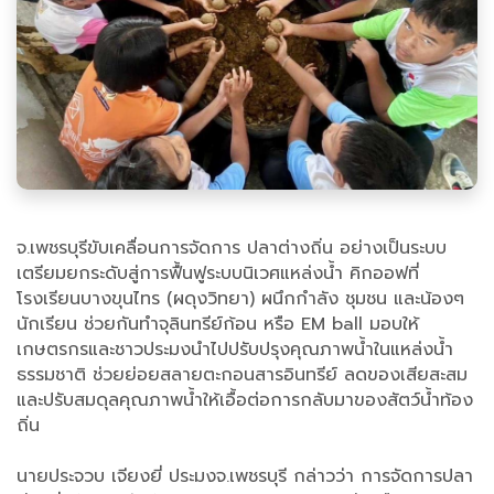
จ.เพชรบุรีขับเคลื่อนการจัดการ ปลาต่างถิ่น อย่างเป็นระบบ
เตรียมยกระดับสู่การฟื้นฟูระบบนิเวศแหล่งน้ำ คิกออฟที่
โรงเรียนบางขุนไทร (ผดุงวิทยา) ผนึกกำลัง ชุมชน และน้องๆ
นักเรียน ช่วยกันทำจุลินทรีย์ก้อน หรือ EM ball มอบให้
เกษตรกรและชาวประมงนำไปปรับปรุงคุณภาพน้ำในแหล่งน้ำ
ธรรมชาติ ช่วยย่อยสลายตะกอนสารอินทรีย์ ลดของเสียสะสม
และปรับสมดุลคุณภาพน้ำให้เอื้อต่อการกลับมาของสัตว์น้ำท้อง
ถิ่น
นายประจวบ เจียงยี่ ประมงจ.เพชรบุรี กล่าวว่า การจัดการปลา