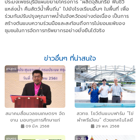
ประมงเพชรบุรีมีแผนขยายโครงการ “ผลิตจุลินทรีย์ ฟื้นชีวี
แหล่งน้ำ คืนสัตว์น้ำพื้นถิ่น” ไปยังโรงเรียนอื่นๆ ในพื้นที่ เพื่อ
ร่วมกันปรับปรุงคุณภาพน้ำในจังหวัดอย่างต่อเนื่อง เป็นการ
สร้างต้นแบบความร่วมมือและสะท้อนถึงการไม่ยอมแพ้ของ
ชุมชนในการจัดการทรัพยากรอย่างยั่งยืนได้จริง
ข่าวอื่นๆ ที่น่าสนใจ
เกษตร
เกษตร
สมาคมสื่อมวลชนเกษตรฯ จัด
สวทช. โชว์ต้นแบบฟาร์ม “ไข่
งาน มอบทุนการศึกษาแก่
ผำพรีเมียม” ด้วยเทคโนโลยี
บุตร-ธิดา สมาชิกสมาคมฯ
IoT พร้อมองค์ความรู้โรงงาน
09 มี.ค. 2568
29 พ.ค. 2568
48 ทุน พร้อมมอบทุนพัฒนา
ผลิตพืชอัจฉริยะ ตอบโจทย์
เกษตร
เกษตร
สื่อเป็นปีแรก เพื่อเป็นขวัญและ
อุตสาหกรรมอาหารแห่ง