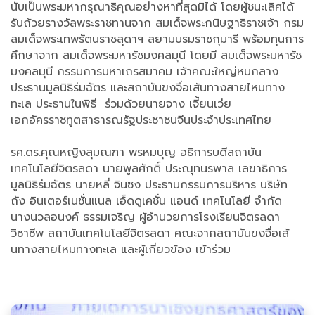
นับเป็นพระมหากรุณาธิคุณอย่างหาที่สุดมิได้ โดยผู้ชนะเลิศได้
รับถ้วยรางวัลพระราชทานจาก สมเด็จพระกนิษฐาธิราชเจ้า กรม
สมเด็จพระเทพรัตนราชสุดาฯ สยามบรมราชกุมารี พร้อมทุนการ
ศึกษาจาก สมเด็จพระมหารัชมงคลมุนี โดยมี สมเด็จพระมหารัช
มงคลมุนี กรรมการมหาเถรสมาคม เจ้าคณะใหญ่หนกลาง
ประธานมูลนิธิร่มฉัตร และสถาบันขงจื่อเส้นทางสายไหมทาง
ทะเล ประธานในพิธี ร่วมด้วยนายจาง เจี้ยนเว่ย
เอกอัครราชทูตสาธารณรัฐประชาชนจีนประจำประเทศไทย
รศ.ดร.คุณหญิงสุมณฑา พรหมบุญ อธิการบดีสถาบัน
เทคโนโลยีจิตรลดา นายพูลศักดิ์ ประณุทนรพาล เลขาธิการ
มูลนิธิร่มฉัตร นายหลี่ จินซง ประธานกรรมการบริหาร บริษัท
ถัง อินเตอร์เนชั่นแนล เอ็ดดูเคชั่น แอนด์ เทคโนโลยี จำกัด
นางนวลอนงค์ ธรรมเจริญ ผู้อำนวยการโรงเรียนจิตรลดา
วิชาชีพ สถาบันเทคโนโลยีจิตรลดา คณะจากสถาบันขงจื่อเส้
นทางสายไหมทางทะเล และผู้เกี่ยวข้อง เข้าร่วม