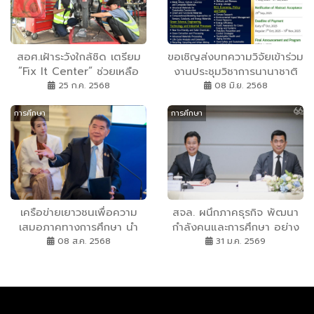
สอศ.เฝ้าระวังใกล้ชิด เตรียม
ขอเชิญส่งบทความวิจัยเข้าร่วม
”Fix It Center” ช่วยเหลือ
งานประชุมวิชาการนานาชาติ
หลังพายุ วิภา หมดแรง
ด้านวัสดุเพื่อสิ่งแวดล้อม ครั้ง
25 ก.ค. 2568
08 มิ.ย. 2568
ที่ 16 : ICEM2025
การศึกษา
การศึกษา
เครือข่ายเยาวชนเพื่อความ
สจล. ผนึกภาคธุรกิจ พัฒนา
เสมอภาคทางการศึกษา นำ
กำลังคนและการศึกษา อย่าง
เสนอนโยบาย “Learning
มืออาชีพ
08 ส.ค. 2568
31 ม.ค. 2569
Passport” ต่อคณะรัฐมนตรี
ชูแนวคิดบัตรประชาชนใบเดียว
พาเด็กทุกคนเข้าถึงการเรียนรู้
ฟรีได้ตลอดชีวิต