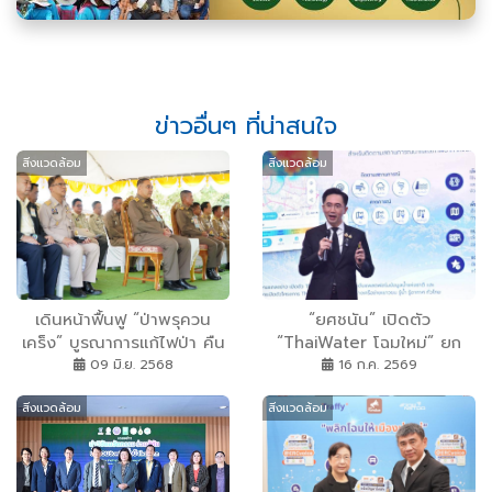
ข่าวอื่นๆ ที่น่าสนใจ
สิ่งแวดล้อม
สิ่งแวดล้อม
เดินหน้าฟื้นฟู “ป่าพรุควน
“ยศชนัน” เปิดตัว
เคร็ง” บูรณาการแก้ไฟป่า คืน
“ThaiWater โฉมใหม่” ยก
ความสมบูรณ์ สร้างความ
ระดับแพลตฟอร์มข้อมูลน้ำ
09 มิ.ย. 2568
16 ก.ค. 2569
หลากหลาย สู่ความยั่งยืน
แห่งชาติ มอบนโยบาย 8
สิ่งแวดล้อม
สิ่งแวดล้อม
จังหวัดภาคเหนือตอนบนใช้
ข้อมูลร่วมรับมือภัยพิบัติ
พร้อมเปิดตัวโครงการเยาวชน
“ThaiWater Challenge”