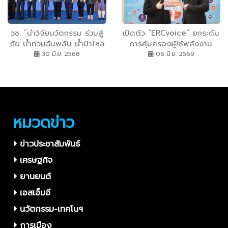
วช. “นำวิจัยนวัตกรรม ร่วมสู้
เปิดตัว “ERCvoice” ยกระดับ
ภัย น้ำท่วมฉับพลัน น้ำป่าไหล
การคุ้มครองผู้ใช้พลังงาน
หลาก”
กกพ.จับมือสวทช. สร้างช่อง
30 มิ.ย. 2568
06 มิ.ย. 2569
ทางรับเรื่องร้องเรียนด้าน
ไฟฟ้า สู่ยุคดิจิทัล แจ้งไว
โปร่งใสติดตามผลได้แบบเรี
ยลไทม์
หมวดข่าว
ข่าวประชาสัมพันธ์
เศรษฐกิจ
ยานยนต์
เอสเอ็มอี
นวัตกรรม-เทคโนฯ
การเมือง