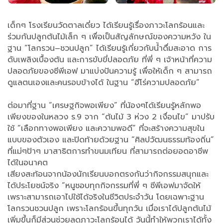
เด็กๆ โรงเรียนวัดตาลเดี่ยว ได้เรียนรู้เรื่องภาวะโลกร้อนและ
ร่วมกันปลูกต้นไม้เล็ก ๆ เพื่อเป็นสัญลักษณ์ของความหวัง ใน
ฐาน “โลกรวน–ชวนปลูก” ได้เรียนรู้เกี่ยวกับน้ำดื่มสะอาด การ
ดับเพลิงเบื้องต้น และการขับขี่ปลอดภัย ที่พี่ ๆ เจ้าหน้าที่ความ
ปลอดภัยของซีพีเอฟ มาแบ่งปันความรู้ เพื่อให้เด็ก ๆ สามารถ
ดูแลตนเองและคนรอบข้างได้ ในฐาน “ฮีโร่ความปลอดภัย”
ต่อมาที่ฐาน “เศรษฐกิจพอเพียง” ที่น้องๆได้เรียนรู้หลักพอ
เพียงของในหลวง ร.9 จาก “ต้นไม้ 3 ห่วง 2 เงื่อนไข” มาปรับ
ใช้ “เลือกทางพอเพียง และความพอดี” ที่จะสร้างความสุขใน
แบบของตัวเอง และปิดท้ายด้วยฐาน “ศิลปวัฒนธรรมท้องถิ่น”
ที่แม่ๆป้าๆ มาสาธิตการทำขนมเทียน ที่สามารถต่อยอดอาชีพ
ได้ในอนาคต
เสียงสะท้อนจากน้องนักเรียนบอกตรงกันว่ากิจกรรมสนุกและ
ได้ประโยชน์จริง “หนูชอบทุกกิจกรรมที่พี่ ๆ ซีพีเอฟมาจัดให้
เพราะสามารถเอาไปใช้ได้จริงในชีวิตประจำวัน โดยเฉพาะฐาน
โลกรวนชวนปลูก เพราะโลกร้อนขึ้นทุกวัน เมื่อเราได้ปลูกต้นไม้
เพิ่มขึ้นก็มีส่วนช่วยลดภาวะโลกร้อนได้ วันนี้ทำให้พวกเราได้ทั้ง