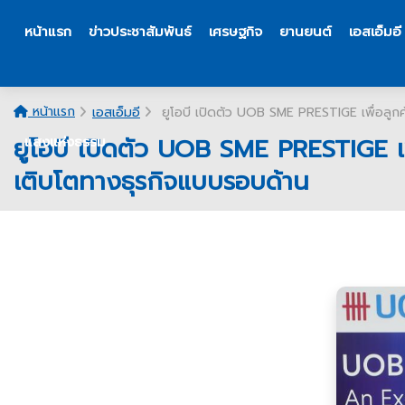
หน้าแรก
ข่าวประชาสัมพันธ์
เศรษฐกิจ
ยานยนต์
เอสเอ็มอี
หน้าแรก
เอสเอ็มอี
ยูโอบี เปิดตัว UOB SME PRESTIGE เพื่อลูกค
ยูโอบี เปิดตัว UOB SME PRESTIGE เพ
แสงแห่งธรรม
เติบโตทางธุรกิจแบบรอบด้าน