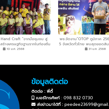
and Craft “จากมือชุมชน สู่
พช.จัดงาน“OTOP ภูมิภาค 25
ร้างเศรษฐกิจฐานรากในท้องถิ่น
5 จังหวัดทั่วไทย พบสุดยอดสินค
มีคุณภาพ และบ่งบอกอัตลักษณ์ใ
10 ม.ค. 2568
31 ม.ค. 2568
เริ่มตั้งแต่ก.พ.-พ.ค. คาดสร้า
ลบ.
ข้อมูลติดต่อ
ติดต่อ : พี่ดี้
เบอร์โทรศัพท์
:
098 832 0730
ส่งข่าวมาได้ที่ :
peedee23699@gmail