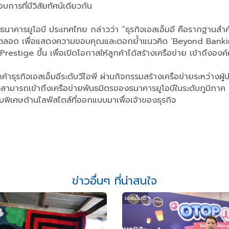
บการที่มีวิสัยทัศน์เดียวกัน
มอี ธนาคารยูโอบี ประเทศไทย กล่าวว่า “ธุรกิจเอสเอ็มอี คือรากฐา
โดยตลอด เพื่อแสดงความขอบคุณและตอกย้ำแนวคิด ‘Beyond Banking’
stige ขึ้น เพื่อเปิดโอกาสให้ลูกค้าได้สร้างเครือข่าย เข้าถึงองค์ค
ธุรกิจเอสเอ็มอีระดับวีไอพี ผ่านกิจกรรมสร้างเครือข่ายระหว่างผ
งสามารถเข้าถึงเครือข่ายพันธมิตรของธนาคารยูโอบีในระดับภูมิภาค
พิเศษด้านไลฟ์สไตล์ที่ออกแบบมาเพื่อเจ้าของธุรกิจ
ข่าวอื่นๆ ที่น่าสนใจ
เอสเอ็มอี