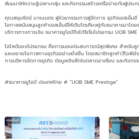
สัมมนาให้ความรู้เฉพาะกลุ่ม และกิจกรรมสร้างเครือข่ายกับผู้ประกอ
คุณสยุมรัตน์ มาระเนตร ผู้ช่วยกรรมการผู้จัดการ ธุรกิจเอสเอ็
โอกาสสนับสนุนลูกค้าเอสเอ็มอีให้เติบโตเคียงคู่กับธนาคารมา
บริการทางการเงิน ธนาคารยูโอบีจึงได้ริเริ่มโปรแกรม UOB SME Pre
ไฮไลต์ของโปรแกรม คือการมอบประสบการณ์สุดพิเศษ สำหรับลูกค้า
และขยายโอกาสทางธุรกิจอย่างยั่งยืน โดยสมาชิกลูกค้าวีไอพียั
การบริหารจัดการธุรกิจ ข้อมูลเชิงลึกในตลาดอาเซียน และกิจกรรม
#ธนาคารยูโอบี ประเทศไทย # “UOB SME Prestige“
เอสเอ็มอี
เอสเอ็มอี