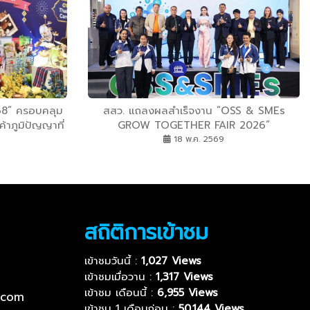
68” ครอบคลุม
สสว. แถลงผลสำเร็จงาน “OSS & SMEs
้าภูมิปัญญาที่
GROW TOGETHER FAIR 2026”
นแต่ละท้องถิ่น
ที่จ.นครสวรรค์ สร้างมูลค่าเศรษฐกิจหมุนเวียน
18 พ.ค. 2569
งรายได้รวม 100
กว่า 5.5 ล้านบาท มุ่งหน้าขับเคลื่อนการจัดงาน
ครั้งที่ 3 ที่จ.อุดรธานีปลายเดือนพ.ค.นี้
สถิติการเข้าชม
เข้าชมวันนี้ :
1,027 Views
เข้าชมเมื่อวาน :
1,317 Views
เข้าชม เดือนนี้ :
6,955 Views
.com
เข้าชม 1 เดือนก่อน :
50,144 Views