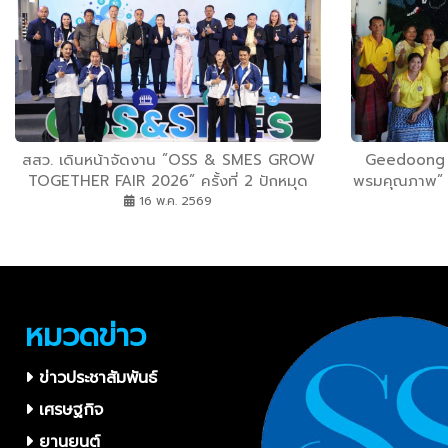
สสว. เดินหน้าจัดงาน ”OSS & SMES GROW
Geedoong H
TOGETHER FAIR 2026” ครั้งที่ 2 ปักหมุด
พรมคุณภาพ” ส
นครสวรรค์ ย้ำความสำเร็จโรดโชว์ระดับภูมิภาค
16 พ.ค. 2569
ยกทัพ 60 เอสเอ็มอี สุดยอดของดีภาคเหนือ
เสริมแกร่งธุรกิจครบวงจร คาดสร้างมูลค่าทาง
เศรษฐกิจสะพัด
หมวดข่าว
ข่าวประชาสัมพันธ์
เศรษฐกิจ
ยานยนต์