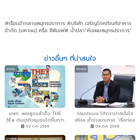
#เรือนจำกลางสมุทรปราการ #บริษัท เจริญโภคภัณฑ์อาหาร
จำกัด (มหาชน) หรือ ซีพีเอฟ# น้ำปลา“หับเผยสมุทรปราการ”
ข่าวอื่นๆ ที่น่าสนใจ
เกษตร
เกษตร
บพท. เผยสูตรสำเร็จ THE
กรมประมง โต้ดราม่าสนั่นโซ
3Ea ดันธุรกิจชุมชนโตขึ้นกว่า
เชียล ย้ำร่างประกาศ “เรือท่อง
10% สวนทางเศรษฐกิจโลก
เที่ยวตกปลา” ใช้เบ็ดได้ไม่เกิน
02 ก.ค. 2569
04 ต.ค. 2568
3 คัน/คน ใช้บังคับกับเรือท่อง
เกษตร
เกษตร
เที่ยวที่มีการจับสัตว์น้ำ เท่านั้น