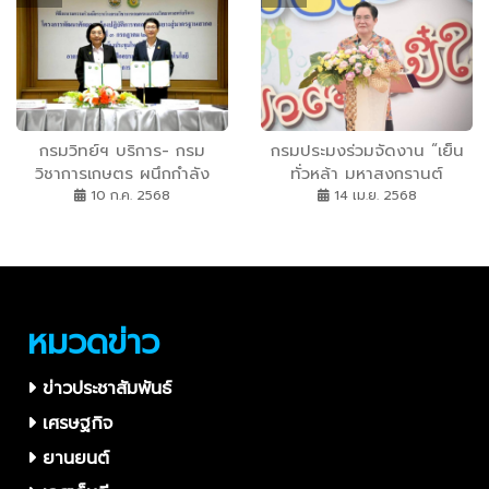
ไม่ได้ใช้บังคับกับ เรือประมง
และ กิจกรรมตกปลาที่ไม่ใช้เรือ
กรมวิทย์ฯ บริการ- กรม
กรมประมงร่วมจัดงาน “เย็น
วิชาการเกษตร ผนึกกำลัง
ทั่วหล้า มหาสงกรานต์
พัฒนาห้องปฏิบัติการทดสอบ
จ.พะเยา ปี 68” งานที่รวม
10 ก.ค. 2568
14 เม.ย. 2568
ด้านยางสู่มาตรฐานสากล
ความสุข สนุก และบุญไว้
ในเเห่งเดียว ผ่านกิจกรรมจับ
ปลาชะโด จับหนึ่งช่วยถึงสิบ
คืนสมดุลชีวิตให้กว๊านพะเยา
หมวดข่าว
ข่าวประชาสัมพันธ์
เศรษฐกิจ
ยานยนต์