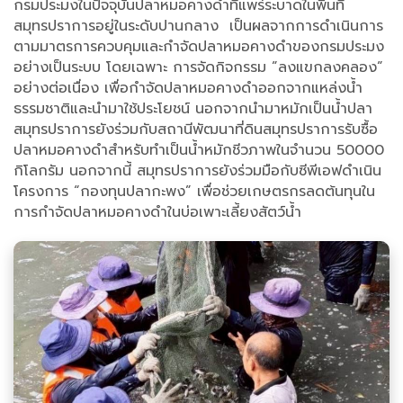
กรมประมงในปัจจุบันปลาหมอคางดำที่แพร่ระบาดในพื้นที่
สมุทรปราการอยู่ในระดับปานกลาง เป็นผลจากการดำเนินการ
ตามมาตรการควบคุมและกำจัดปลาหมอคางดำของกรมประมง
อย่างเป็นระบบ โดยเฉพาะ การจัดกิจกรรม ”ลงแขกลงคลอง”
อย่างต่อเนื่อง เพื่อกำจัดปลาหมอคางดำออกจากแหล่งน้ำ
ธรรมชาติและนำมาใช้ประโยชน์ นอกจากนำมาหมักเป็นน้ำปลา
สมุทรปราการยังร่วมกับสถานีพัฒนาที่ดินสมุทรปราการรับซื้อ
ปลาหมอคางดำสำหรับทำเป็นน้ำหมักชีวภาพในจำนวน 50000
กิโลกรัม นอกจากนี้ สมุทรปราการยังร่วมมือกับซีพีเอฟดำเนิน
โครงการ “กองทุนปลากะพง” เพื่อช่วยเกษตรกรลดต้นทุนใน
การกำจัดปลาหมอคางดำในบ่อเพาะเลี้ยงสัตว์น้ำ