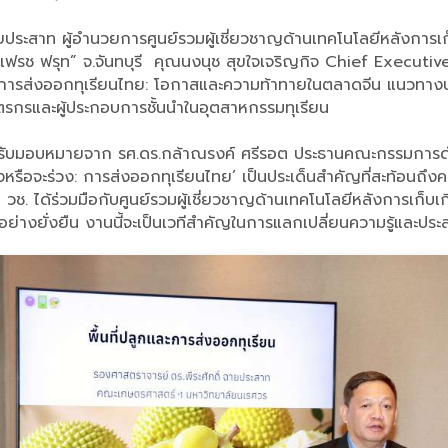
ายประสาท ผู้อำนวยการศูนย์รวมผู้เชี่ยวชาญด้านเทคโนโลยีหลังการ
เฟรช ฟรุท” จ.จันทบุรี คุณนงนุช สุขใจเจริญกิจ Chief Executive
ารส่งออกทุเรียนไทย: โอกาสและความท้าทายในตลาดจีน แนวทางปร
กรและผู้ประกอบการชั้นนำในอุตสาหกรรมทุเรียน
ด้รับมอบหมายจาก รศ.ดร.กล้าณรงค์ ศรีรอต ประธานคณะกรรมการดำ
งหรือจะร่วง: การส่งออกทุเรียนไทย’ เป็นประเด็นสำคัญที่สะท้อ
 ได้ร่วมมือกับศูนย์รวมผู้เชี่ยวชาญด้านเทคโนโลยีหลังการเก็บเกี
างยั่งยืน งานนี้จะเป็นเวทีสำคัญในการแลกเปลี่ยนความรู้และประส