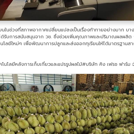
ในช่วงที่สภาพอากาศเปลี่ยนแปลงเป็นเรื่องท้าทายอย่างมาก บางปี
ี่ได้รับการสนับสนุนจาก วช. ซึ่งช่วยเพิ่มคุณภาพและปริมาณผลผลิ
คโนโลยีใหม่ๆ เพื่อพัฒนาการปลูกและส่งออกทุเรียนให้ได้มาตรฐานส
คโนโลยีหลังการเก็บเกี่ยวและแปรรูปผลไม้#บริษัท คิง เฟรช ฟาร์ม 