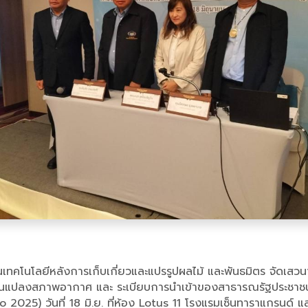
นเทคโนโลยีหลังการเก็บเกี่ยวและแปรรูปผลไม้ และพันธมิตร จัดเสวนาใ
ลงสภาพอากาศ และ ระเบียบการนำเข้าของสาธารณรัฐประชาชนจีน ซึ่
25) วันที่ 18 มิ.ย. ที่ห้อง Lotus 11 โรงแรมเซ็นทาราแกรนด์ แล