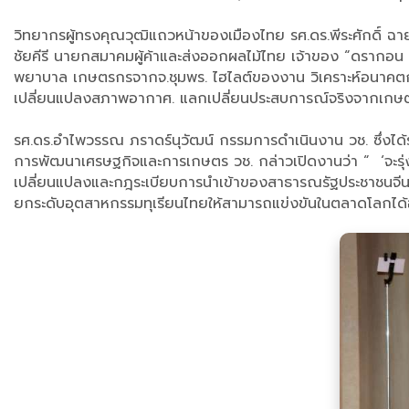
วิทยากรผู้ทรงคุณวุฒิแถวหน้าของเมืองไทย รศ.ดร.พีระศักดิ์ ฉ
ชัยคีรี นายกสมาคมผู้ค้าและส่งออกผลไม้ไทย เจ้าของ “ดรากอน 
พยาบาล เกษตรกรจากจ.ชุมพร. ไฮไลต์ของงาน วิเคราะห์อนาคตก
เปลี่ยนแปลงสภาพอากาศ. แลกเปลี่ยนประสบการณ์จริงจากเกษตร
รศ.ดร.อำไพวรรณ ภราดร์นุวัฒน์ กรรมการดำเนินงาน วช. ซึ่งไ
การพัฒนาเศรษฐกิจและการเกษตร วช. กล่าวเปิดงานว่า “ ‘จะรุ่
เปลี่ยนแปลงและกฎระเบียบการนำเข้าของสาธารณรัฐประชาชนจีน วช.
ยกระดับอุตสาหกรรมทุเรียนไทยให้สามารถแข่งขันในตลาดโลกได้อย่