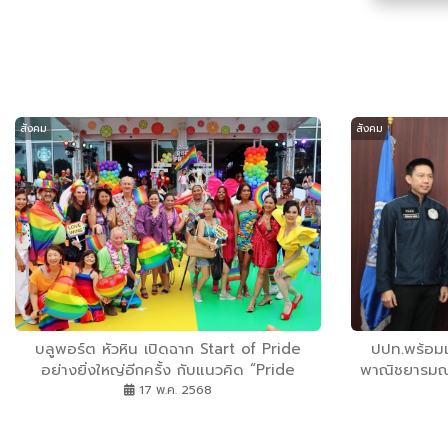
สังคม
สังคม
บลูพอร์ต หัวหิน เปิดฉาก Start of Pride
ปปท.พร้อมเ
อย่างยิ่งใหญ่อีกครั้ง กับแนวคิด “Pride
พาณิชยารมณ์
Active & Wellness” รวมพลังสุขภาพ
ร้องเรียนป.ป.
17 พ.ค. 2568
เสรีภาพ และความเท่าเทียม ไว้ในพื้นที่ปลอดภัย