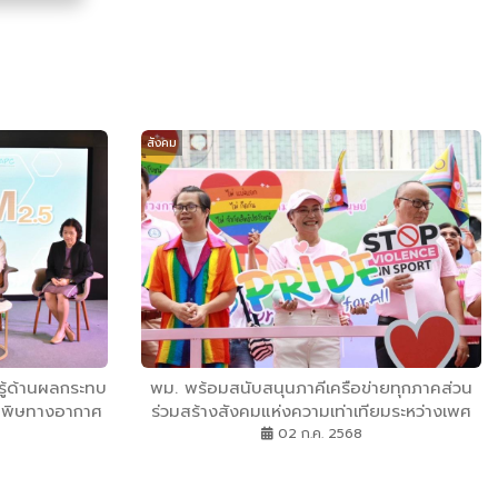
สังคม
ู้ด้านผลกระทบ
พม. พร้อมสนับสนุนภาคีเครือข่ายทุกภาคส่วน
มลพิษทางอากาศ
ร่วมสร้างสังคมแห่งความเท่าเทียมระหว่างเพศ
รรม
ภายใต้แนวคิดหลัก Pride for All : ทุกเพศ ทุก
02 ก.ค. 2568
คนเท่าเทียมกัน