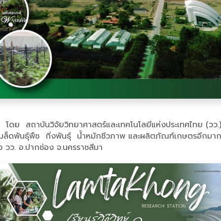
โดย สถาบันวิจัยวิทยาศาสตร์และเทคโนโลยีแห่งประเทศไทย (วว.) 
ดพันธุ์พืช กิ่งพันธุ์ น้ำหมักชีวภาพ และผลิตภัณฑ์เกษตรอีกมากมาย
ง วว. อ.ปากช่อง จ.นครราชสีมา