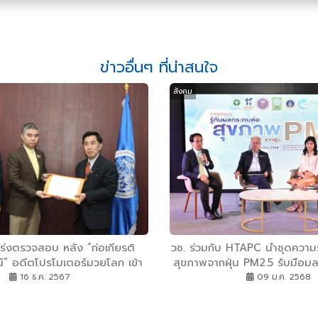
ข่าวอื่นๆ ที่น่าสนใจ
สังคม
ร่งตรวจสอบ หลัง “ก่อเกียรติ
วช. ร่วมกับ HTAPC นำชุดความร
” อดีตโปรโมเตอร์มวยโลก เข้า
สุขภาพจากฝุ่น PM2.5 รับมือ
ท.กล่าวหาภาครัฐทุจริตคอรัปชั่น
ด้วยวิจัยและนวัตก
16 ธ.ค. 2567
09 ม.ค. 2568