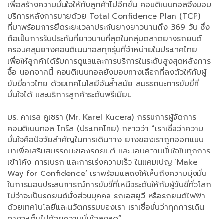
เพื่อสร้างความมั่นใจให้กับลูกค้าไปอีกขั้น คอนติเนนทอลจึงมอบ
บริการหลังการขายด้วย Total Confidence Plan (TCP)
ที่มาพร้อมการยืดระยะเวลาประกันยางยาวนานถึง 369 วัน ซึ่ง
ถือเป็นการรับประกันที่ยาวนานที่สุดในกลุ่มตลาดยางรถยนต์
ครอบคลุมยางคอนติเนนทอลทุกรุ่นที่จำหน่ายในประเทศไทย
เพื่อให้ลูกค้าได้รับการดูแลและการบริการในระดับสูงสุดหลังการ
ซื้อ นอกจากนี้ คอนติเนนทอลยังมอบทางเลือกที่ลงตัวให้กับผู้
ขับขี่ชาวไทย ด้วยเทคโนโลยีอันล้ำสมัย สมรรถนะการขับขี่ที่
มั่นใจได้ และบริการลูกค้าระดับพรีเมียม
มร. คาเรล คูเซรา (Mr. Karel Kucera) กรรมการผู้จัดการ
คอนติเนนทอล ไทร์ส (ประเทศไทย) กล่าวว่า “เราเชื่อว่าความ
มั่นใจคือปัจจัยสำคัญในการเดินทาง ยางของเราถูกออกแบบ
มาเพื่อเสริมสมรรถนะของรถยนต์ และมอบความมั่นใจในทุกการ
เข้าโค้ง การเบรก และการเร่งความเร็ว ในแคมเปญ ‘Make
Way for Confidence’ เราพร้อมแสดงให้เห็นถึงความมุ่งมั่น
ในการมอบประสบการณ์การขับขี่ที่เหนือระดับให้กับผู้ขับขี่ทั่วโลก
ไม่ว่าจะเป็นรถยนต์นั่งส่วนบุคคล รถเอสยูวี หรือรถยนต์ไฟฟ้า
ด้วยเทคโนโลยีและนวัตกรรมของเรา เราเชื่อมั่นว่าทุกการเดิน
ทางจะเต็มไปด้วยความมั่นใจสูงสุด”