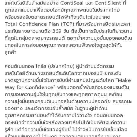
เทคโนโลยีอันล้ำสมัยอย่าง ContiSeal และ ContiSilent ที่
ถูกออกแบบมาเพื่อตอบโจทย์ทุกสภาพถนนในประเทศไทย
พร้อมรองรับตลาดรถยนต์ไฟฟ้าที่จะเติบโตในอนาคต
Total Confidence Plan (TCP) ที่มาพร้อมการยืดระยะเวลา
ประกันยางยาวนานถึง 369 วัน ถือเป็นการรับประกันที่ยาวนาน
ที่สุดในกลุ่มตลาดยางรถยนต์ ตอกย้ำความมุ่งมั่นของคอนติเน
นทอลในการส่งมอบคุณภาพและความพึงพอใจสูงสุดให้กับ
ลูกค้า
คอนติเนนทอล ไทร์ส (ประเทศไทย) ผู้นำด้านนวัตกรรม
เทคโนโลยีด้านยางรถยนต์ระดับโลกจากเยอรมนี ยกระดับ
มาตรฐานความมั่นใจในการขับขี่ผ่านแคมเปญระดับโลก “Make
Way for Confidence” พร้อมตอกย้ำพันธกิจของแบรนด์ใน
การมอบความอุ่นใจในทุกเส้นทางและทุกสภาพถนน สะท้อน
ความมุ่งมั่นของคอนติเนนทอลในด้านความปลอดภัย สมรรถนะ
ของยาง และนวัตกรรมอันล้ำสมัย ในฐานะผู้นำด้าน
อุตสาหกรรมยานยนต์ที่ได้รับความไว้วางใจ คอนติเนนทอล
ตระหนักว่าความมั่นใจหลังพวงมาลัยไม่ได้เป็นเพียงแค่ความ
รู้สึก แต่คือความมั่นใจของผู้ขับขี่ ไม่ว่าจะเป็นการขับขี่ในเมือง
หรือบนเส้นทางที่ไม่คุ้นเคย ยางคอนติเนนทอลจึงมอบการ