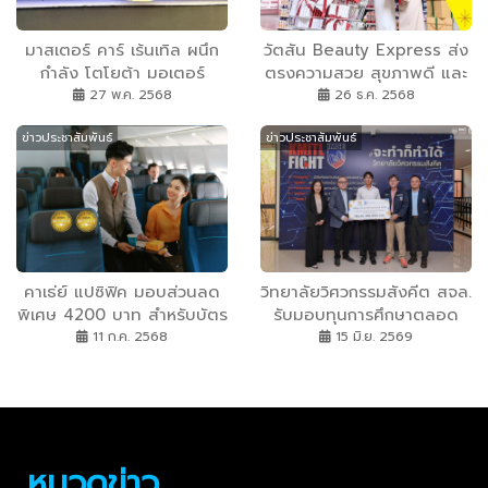
มาสเตอร์ คาร์ เร้นเทิล ผนึก
วัตสัน Beauty Express ส่ง
กำลัง โตโยต้า มอเตอร์
ตรงความสวย สุขภาพดี และ
ประเทศไทย จัดอบรมบำรุง
ความสุข รับปีใหม่ 2569 แบบ
27 พ.ค. 2568
26 ธ.ค. 2568
รักษารถและขับปลอดภัย
ด่วนพิเศษ ตอกย้ำภาพ
ข่าวประชาสัมพันธ์
ข่าวประชาสัมพันธ์
Holistic Well-Being
Destination
คาเธ่ย์ แปซิฟิค มอบส่วนลด
วิทยาลัยวิศวกรรมสังคีต สจล.
พิเศษ 4200 บาท สำหรับบัตร
รับมอบทุนการศึกษาตลอด
โดยสารชั้นประหยัด สู่จุด
หลักสูตร สนับสนุนโอกาส
11 ก.ค. 2568
15 มิ.ย. 2569
หมายปลายทางทั่วโลก เฉลิม
ทางการศึกษาแก่นักศึกษาที่มี
ฉลองการคว้ารางวัล “ชั้น
ศักยภาพ
ประหยัดที่ดีที่สุดในโลก” ต่อ
เนื่อง 2 ปีซ้อน
หมวดข่าว