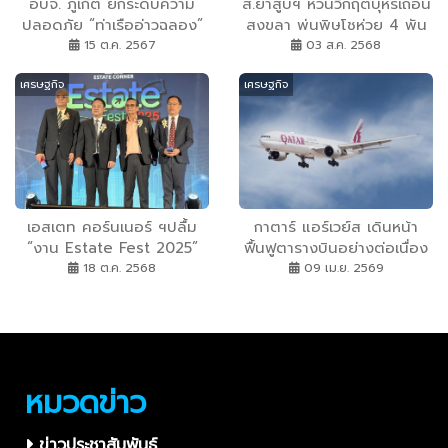
อบจ. ภูเก็ต ยกระดับความ
ส.ยาสูบฯ หวั่นวิกฤตบุหรี่เถื่อน
ปลอดภัย “ท่าเรืออ่าวฉลอง”
สงขลา พ่นพิษโชห่วย 4 พัน
นำระบบ AI มาใช้แห่งแรกใน
ราย-ภาษีท้องถิ่นดิ่ง! นายก
15 ต.ค. 2567
03 ส.ค. 2568
ภูเก็ต
อบจ.สงขลา ลั่นพร้อมลุย
เศรษฐกิจ
เศรษฐกิจ
ปราบปราม
เอสเตท คอร์นเนอร์ ฯปลื้ม
กาตาร์ แอร์เวย์ส เดินหน้า
“งาน Estate Fest 2025”
ฟื้นฟูตารางบินอย่างต่อเนื่อง
ประสบความสำเร็จ จุดประกาย
18 ต.ค. 2568
09 เม.ย. 2569
ความร่วมมือพันธมิตร รุกข
ยายตลาดอสังหาฯ ไทย และ
ขับเคลื่อนสู่เวทีโลก
หมวดข่าว
ข่าวประชาสัมพันธ์