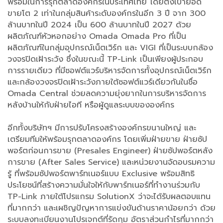
พร้อมในการรุกตลาดองค์กรในประเทศไทย โดยตั้งเป้ายอด
ขายโต 2 เท่าในกลุ่มสินค้าระดับองค์กรในอีก 3 ปี จาก 300
ล้านบาทในปี 2024 เป็น 600 ล้านบาทในปี 2027 ด้วย
ผลิตภัณฑ์หัวหอกอย่าง Omada Omada Pro ที่เป็น
ผลิตภัณฑ์ในกลุ่มอุปกรณ์เน็ตเวิร์ก และ VIGI ที่เป็นระบบกล้อง
วงจรปิดเฝ้าระวัง ซึ่งในขณะนี้ TP-Link เป็นเพียงผู้ประกอบ
การรายเดียว ที่มีซอฟต์แวร์บริหารจัดการทั้งอุปกรณ์เน็ตเวิร์ก
และกล้องวงจรปิดเฝ้าระวังภายใต้ซอฟต์แวร์เดียวกันในชื่อ
Omada Central ช่วยลดความยุ่งยากในการบริหารจัดการ
หลังบ้านให้กับฝ่ายไอที หรือผู้ดูแลระบบขององค์กร
อีกทั้งบริษัทฯ มีการปรับโครงสร้างองค์กรขนานใหญ่ และ
เตรียมทีมให้พร้อมรุกตลาดองค์กร โดยเพิ่มฝ่ายขาย ฝ่ายซัป
พอร์ตก่อนการขาย (Presales Engineer) ฝ่ายซัปพอร์ตหลัง
การขาย (After Sales Service) และหน่วยงานจัดอบรมความ
รู้ ที่พร้อมซัปพอร์ตพาร์ทเนอร์แบบ Exclusive พร้อมสิทธิ
ประโยชน์ที่สร้างความมั่นใจให้กับพาร์ทเนอร์ที่ทำงานร่วมกับ
TP-Link ภายใต้โปรแกรม SolutionX ว่าจะได้รับผลตอบแทน
ที่มากกว่า และเผชิญปัญหาการแข่งขันด้านราคาน้อยกว่า ด้วย
ระบบลงทะเบียนงานโปรเจกต์ที่รัดกุม อัตราส่วนกำไรที่มากกว่า