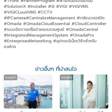
#TPlink #PartnerProgram #พาร์ทเนอร์โปรแกรม
#SolutionX #Installer #SI #VIGI #VIGIVMS
#VIGICLoudVMS #CCTV
#IPCamera#CentralizeManagement #กล้องวงจรปิด
#Omada #OmadaCloudEssential #CloudController
#ระบบจัดการเครือข่ายแบบรวมศูนย์ #OmadaCentral
#IntegratedManagementSystem #OmadaPro
#EnterprisesNetworking #อุปกรณ์เน็ตเวิร์กสำหรับ
องค์กร
ข่าวอื่นๆ ที่น่าสนใจ
เศรษฐกิจ
เศรษฐกิจ