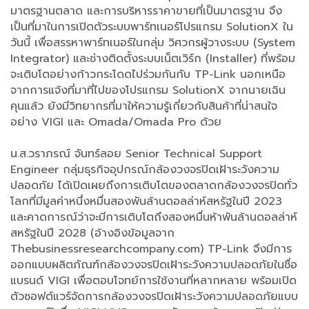
มาตรฐานตลาด และการบริหารราคาขายที่เป็นมาตรฐาน จึง
เป็นที่มาในการเปิดตัวระบบพาร์ทเนอร์โปรแกรม SolutionX ใน
วันนี้ เพื่อสรรหาพาร์ทเนอร์ในกลุ่ม วิศวกรผู้วางระบบ (System
Integrator) และช่างติดตั้งระบบเน็ตเวิร์ก (Installer) ที่พร้อม
จะเติบโตอย่างก้าวกระโดดไปร่วมกันกับ TP-Link นอกเหนือ
จากการแจ้งที่มาที่ไปของโปรแกรม SolutionX จากนายเฉิน
คุนแล้ว ยังมีวิทยากรที่มาให้ความรู้เกี่ยวกับสินค้าที่น่าสนใจ
อย่าง VIGI และ Omada/Omada Pro ด้วย
น.ส.วราภรณ์ จันทร์ลอย Senior Technical Support
Engineer กลุ่มธุรกิจอุปกรณ์กล้องวงจรปิดเฝ้าระวังความ
ปลอดภัย ได้เปิดเผยถึงการเติบโตของตลาดกล้องวงจรปิดทั่ว
โลกที่มีมูลค่าหนึ่งหมื่นสองพันล้านดอลล่าห์สหรัฐในปี 2023
และคาดการณ์ว่าจะมีการเติบโตถึงสองหมื่นห้าพันล้านดอลล่าห์
สหรัฐในปี 2028 (อ้างอิงข้อมูลจาก
Thebusinessresearchcompany.com) TP-Link จึงมีการ
ออกแบบผลิตภัณฑ์กล้องวงจรปิดเฝ้าระวังความปลอดภัยในชื่อ
แบรนด์ VIGI เพื่อตอบโจทย์การใช้งานที่หลากหลาย พร้อมเปิด
ตัวซอฟต์แวร์จัดการกล้องวงจรปิดเฝ้าระวังความปลอดภัยแบบ