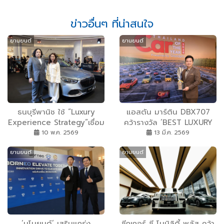
ข่าวอื่นๆ ที่น่าสนใจ
ยานยนต์
ยานยนต์
ธนบุรีพานิช ใช้ “Luxury
แอสตัน มาร์ติน DBX707
Experience Strategy”เชื่อม
คว้ารางวัล ‘BEST LUXURY
Maybach กับแฟชั่นระดับโลก
SUV’ ที่งาน CAR OF THE
10 พ.ค. 2569
13 มี.ค. 2569
ผ่าน The Devil Wears
YEAR 2026
ยานยนต์
ยานยนต์
Prada 2
‘มโนยนต์’ เสริมแกร่ง
ซีกเกอร์ ซี โมบิลิตี้ พลัส คว้า