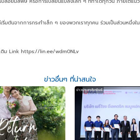
รปล่อยมลพิษ หรือการเปลี่ยนแปลงเล็ก ๆ ที่ทำได้ทุกวัน ภายใต้แนว
่ดีเริ่มต้นจากการกระทำเล็ก ๆ ของพวกเราทุกคน ร่วมเป็นส่วนหนึ่ง
มเติม Link https://lin.ee/wdm0NLv
ข่าวอื่นๆ ที่น่าสนใจ
ข่าวประชาสัมพันธ์