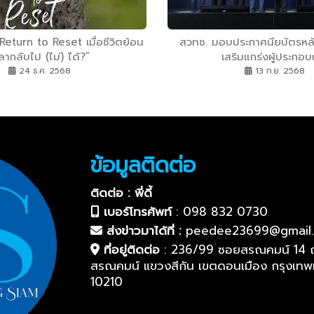
“Return to Reset เมื่อชีวิตย้อน
สวทช. มอบประกาศนียบัตรหล
ลากลับไป (ไม่) ได้?”
เสริมแกร่งผู้ประกอบ
24 ธ.ค. 2568
13 ก.ย. 2568
ข้อมูลติดต่อ
ติดต่อ : พี่ดี้
เบอร์โทรศัพท์
:
098 832 0730
ส่งข่าวมาได้ที่ :
peedee23699@gmail
ที่อยู่ติดต่อ
:
236/99 ซอยสรณคมน์ 14 
สรณคมน์ แขวงสีกัน เขตดอนเมือง กรุงเท
10210