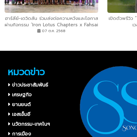
ฮาร์ลีย์-เดวิดสัน ร่วมส่งต่อความหวังและโอกาส
เปิดตัวพรีวิว 
ผ่านกิจกรรม ‘Iron Lotus Chapters x Fahsai
เว
Paider’ ช่วยสร้างถนน-มอบทุนการศึกษาเพื่อ
07 ต.ค. 2568
อนาคตน้องๆ ร.ร.บ้านฟ้าห่วน จ. อุบลราชธานี
หมวดข่าว
ข่าวประชาสัมพันธ์
เศรษฐกิจ
ยานยนต์
เอสเอ็มอี
นวัตกรรม-เทคโนฯ
การเมือง