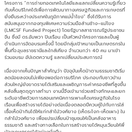
โครงการ “การถ่ายทอดเทคโนโลยีและแลกเปลี่ยนความรู้เกี่ยว
กับเห็ดบริโภคได้เพื่อการพัฒนาทางเศรษฐกิจและการเกษตรที่
ยั่งยืนระหว่างประเทศในภูมิภาคแม่น้ำโขง” ซึ่งได้รับการ
สนับสนุนจากกองทุนพิเศษความร่วมมือล้านช้าง–แม่โขง
(LMCSF Funded Project) โดยรัฐบาลสาธารณรัฐประชาชน
จีน ซึ่งมี ดร.อัมพวา ปินเรือน เป็นหัวหน้าโครงการและเป็นผู้
ดำเนินการจัดอบรมครั้งนี้ โดยมีกลุ่มเป้าหมายเป็นเกษตรกรใน
พื้นที่จ.อุบลราชธานีและใกล้เคียง จำนวนกว่า 40 คน มาเข้า
ร่วมอบรม อัปเดตความรู้ แลกเปลี่ยนประสบการณ์
เนื่องจากเห็นปัญหาสำคัญว่า ปัจจุบันเห็ดป่าตามธรรมชาติเริ่ม
ลดน้อยลงจนไม่เพียงพอต่อการบริโภค ประกอบกับชาวบ้าน
ส่วนใหญ่ยังขาดรายได้เสริมและเผชิญภาระค่าครองชีพที่สูงขึ้น
หลังสิ้นสุดฤดูกาลทำนา งานนี้จึงเข้ามาช่วยสร้างทักษะและยก
ระดับอาชีพด้วยการสอนเทคนิคการเพาะเห็ดเศรษฐกิจในโรง
เรือนเพื่อสร้างรายได้อย่างต่อเนื่องตลอดปีควบคู่ไปกับการใส่
เชื้อเห็ดป่ากินได้ให้แก่กล้าไม้วงศ์ยาง (เห็ดระโงก-เห็ดเผาะ) ใน
กล้าไม้วงศ์ยาง เพื่อแปรเปลี่ยนป่าชุมชนให้เป็นคลังอาหาร
ธรรมชาติ และสร้างทางเลือกในการสร้างรายได้หมุนเวียนให้พี่