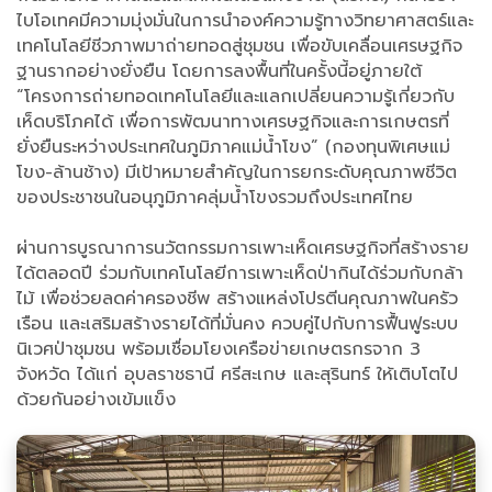
ไบโอเทคมีความมุ่งมั่นในการนำองค์ความรู้ทางวิทยาศาสตร์และ
เทคโนโลยีชีวภาพมาถ่ายทอดสู่ชุมชน เพื่อขับเคลื่อนเศรษฐกิจ
ฐานรากอย่างยั่งยืน โดยการลงพื้นที่ในครั้งนี้อยู่ภายใต้
“โครงการถ่ายทอดเทคโนโลยีและแลกเปลี่ยนความรู้เกี่ยวกับ
เห็ดบริโภคได้ เพื่อการพัฒนาทางเศรษฐกิจและการเกษตรที่
ยั่งยืนระหว่างประเทศในภูมิภาคแม่น้ำโขง” (กองทุนพิเศษแม่
โขง-ล้านช้าง) มีเป้าหมายสำคัญในการยกระดับคุณภาพชีวิต
ของประชาชนในอนุภูมิภาคลุ่มน้ำโขงรวมถึงประเทศไทย
ผ่านการบูรณาการนวัตกรรมการเพาะเห็ดเศรษฐกิจที่สร้างราย
ได้ตลอดปี ร่วมกับเทคโนโลยีการเพาะเห็ดป่ากินได้ร่วมกับกล้า
ไม้ เพื่อช่วยลดค่าครองชีพ สร้างแหล่งโปรตีนคุณภาพในครัว
เรือน และเสริมสร้างรายได้ที่มั่นคง ควบคู่ไปกับการฟื้นฟูระบบ
นิเวศป่าชุมชน พร้อมเชื่อมโยงเครือข่ายเกษตรกรจาก 3
จังหวัด ได้แก่ อุบลราชธานี ศรีสะเกษ และสุรินทร์ ให้เติบโตไป
ด้วยกันอย่างเข้มแข็ง