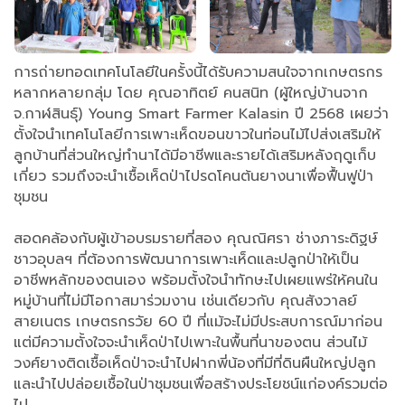
การถ่ายทอดเทคโนโลยีในครั้งนี้ได้รับความสนใจจากเกษตรกร
หลากหลายกลุ่ม โดย คุณอาทิตย์ คนสนิท (ผู้ใหญ่บ้านจาก
จ.กาฬสินธุ์) Young Smart Farmer Kalasin ปี 2568 เผยว่า
ตั้งใจนำเทคโนโลยีการเพาะเห็ดขอนขาวในท่อนไม้ไปส่งเสริมให้
ลูกบ้านที่ส่วนใหญ่ทำนาได้มีอาชีพและรายได้เสริมหลังฤดูเก็บ
เกี่ยว รวมถึงจะนำเชื้อเห็ดป่าไปรดโคนต้นยางนาเพื่อฟื้นฟูป่า
ชุมชน
สอดคล้องกับผู้เข้าอบรมรายที่สอง คุณณิศรา ช่างภาระดิฐษ์
ชาวอุบลฯ ที่ต้องการพัฒนาการเพาะเห็ดและปลูกป่าให้เป็น
อาชีพหลักของตนเอง พร้อมตั้งใจนำทักษะไปเผยแพร่ให้คนใน
หมู่บ้านที่ไม่มีโอกาสมาร่วมงาน เช่นเดียวกับ คุณสังวาลย์
สายเนตร เกษตรกรวัย 60 ปี ที่แม้จะไม่มีประสบการณ์มาก่อน
แต่มีความตั้งใจจะนำเห็ดป่าไปเพาะในพื้นที่นาของตน ส่วนไม้
วงศ์ยางติดเชื้อเห็ดป่าจะนำไปฝากพี่น้องที่มีที่ดินผืนใหญ่ปลูก
และนำไปปล่อยเชื้อในป่าชุมชนเพื่อสร้างประโยชน์แก่องค์รวมต่อ
ไป