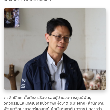
น้องเกษตรกรได้อย่างยั่งยืน
ดร.สิทธิโชค ตั้งภัสสรเรือง รองผู้อำนวยการศูนย์พันธุ
วิศวกรรมและเทคโนโลยีชีวภาพแห่งชาติ (ไบโอเทค) สำนักงาน
พัฒนาวิทยาศาสตร์และเทคโนโลยีแห่งชาติ (สวทช.) กล่าวว่า