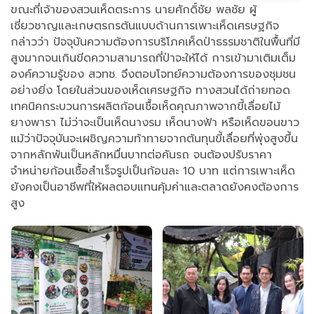
ขณะที่เจ้าของสวนเห็ดตระการ นายศักดิ์ชัย พลชัย ผู้
เชี่ยวชาญและเกษตรกรต้นแบบด้านการเพาะเห็ดเศรษฐกิจ
กล่าวว่า ปัจจุบันความต้องการบริโภคเห็ดป่าธรรมชาติในพื้นที่มี
สูงมากจนเกินขีดความสามารถที่ป่าจะให้ได้ การเข้ามาเติมเต็ม
องค์ความรู้ของ สวทช. จึงตอบโจทย์ความต้องการของชุมชน
อย่างยิ่ง โดยในส่วนของเห็ดเศรษฐกิจ ทางสวนได้ถ่ายทอด
เทคนิคกระบวนการผลิตก้อนเชื้อเห็ดคุณภาพจากขี้เลื่อยไม้
ยางพารา ไม่ว่าจะเป็นเห็ดนางรม เห็ดนางฟ้า หรือเห็ดขอนขาว
แม้ว่าปัจจุบันจะเผชิญความท้าทายจากต้นทุนขี้เลื่อยที่พุ่งสูงขึ้น
จากหลักพันเป็นหลักหมื่นบาทต่อคันรถ จนต้องปรับราคา
จำหน่ายก้อนเชื้อสำเร็จรูปเป็นก้อนละ 10 บาท แต่การเพาะเห็ด
ยังคงเป็นอาชีพที่ให้ผลตอบแทนคุ้มค่าและตลาดยังคงต้องการ
สูง