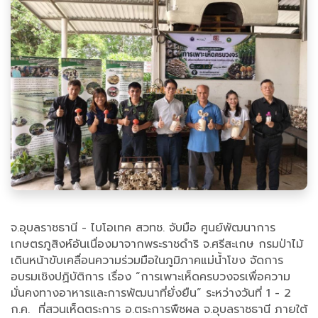
จ.อุบลราชธานี - ไบโอเทค สวทช. จับมือ ศูนย์พัฒนาการ
เกษตรภูสิงห์อันเนื่องมาจากพระราชดำริ จ.ศรีสะเกษ กรมป่าไม้
เดินหน้าขับเคลื่อนความร่วมมือในภูมิภาคแม่น้ำโขง จัดการ
อบรมเชิงปฏิบัติการ เรื่อง “การเพาะเห็ดครบวงจรเพื่อความ
มั่นคงทางอาหารและการพัฒนาที่ยั่งยืน” ระหว่างวันที่ 1 - 2
ก.ค. ที่สวนเห็ดตระการ อ.ตระการพืชผล จ.อุบลราชธานี ภายใต้