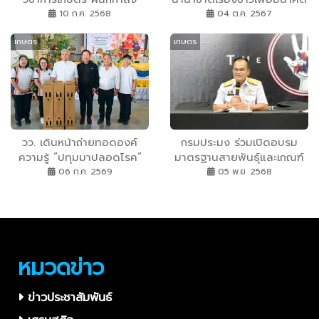
พัฒนาห้องปฏิบัติการทดสอบ
(3rd International
10 ก.ค. 2568
04 ต.ค. 2567
ด้านยางสู่มาตรฐานสากล
Conference on Rice for
เกษตร
เกษตร
the Future)
วว. เดินหน้าถ่ายทอดองค์
กรมประมง ร่วมเปิดอบรม
ความรู้ “ปทุมมาปลอดโรค”
มาตรฐานสายพันธุ์และเกณฑ์
ยกระดับไม้ดอกเศรษฐกิจฝั่ง
ปลากัดไทยฉบับล่าสุด หนุน
06 ก.ค. 2569
05 พ.ย. 2568
อ่าวไทย สร้างศูนย์เรียนรู้
อัตลักษณ์สัตว์น้ำประจำชาติ
ต้นแบบบนเกาะสมุย
ผลักดันสู่สินค้าสร้างรายได้ใน
ตลาดโลก
หมวดข่าว
ข่าวประชาสัมพันธ์