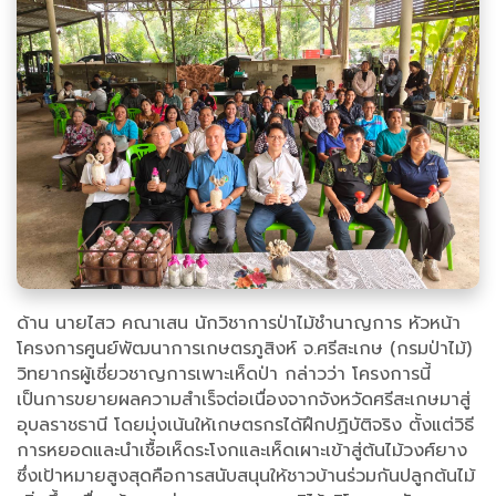
ด้าน นายไสว คณาเสน นักวิชาการป่าไม้ชำนาญการ หัวหน้า
โครงการศูนย์พัฒนาการเกษตรภูสิงห์ จ.ศรีสะเกษ (กรมป่าไม้)
วิทยากรผู้เชี่ยวชาญการเพาะเห็ดป่า กล่าวว่า โครงการนี้
เป็นการขยายผลความสำเร็จต่อเนื่องจากจังหวัดศรีสะเกษมาสู่
อุบลราชธานี โดยมุ่งเน้นให้เกษตรกรได้ฝึกปฏิบัติจริง ตั้งแต่วิธี
การหยอดและนำเชื้อเห็ดระโงกและเห็ดเผาะเข้าสู่ต้นไม้วงศ์ยาง
ซึ่งเป้าหมายสูงสุดคือการสนับสนุนให้ชาวบ้านร่วมกันปลูกต้นไม้