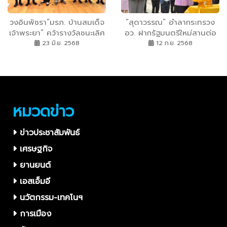
วงอินพัชรา“มรภ. บ้านสมเด็จ
“สุดาวรรณ” อำลากระทรวง
เจ้าพระยา” คว้ารางวัลชนะเลิศ
อว. ฝากรัฐมนตรีใหม่สานต่อ
ภาคกลางในเวทีประลองยอด
นโยบายสำคัญ ดึง
23 มิ.ย. 2568
12 ก.ย. 2568
เยาวชนดนตรี ครั้งที่ 3
มหาวิทยาลัย-สถาบันวิจัยลุย
วช.ร่วมยินดี “ดร.วิภารัตน์ ดี
แก้ปัญหาตอบโจทย์ท้องถิ่น
อ่อง” ชื่นชมศักยภาพด้าน
ดนตรีของเด็กไทย
หมวดข่าว
ข่าวประชาสัมพันธ์
เศรษฐกิจ
ยานยนต์
เอสเอ็มอี
นวัตกรรม-เทคโนฯ
การเมือง