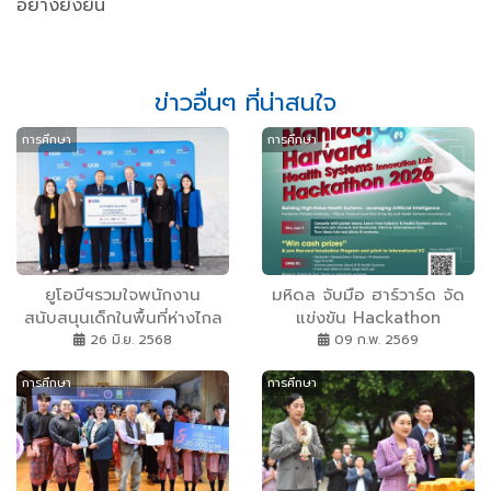
อย่างยั่งยืน
ข่าวอื่นๆ ที่น่าสนใจ
การศึกษา
การศึกษา
ยูโอบีฯรวมใจพนักงาน
มหิดล จับมือ ฮาร์วาร์ด จัด
สนับสนุนเด็กในพื้นที่ห่างไกล
แข่งขัน Hackathon
เปิดโอกาสทางการศึกษาเพื่อ
Medical AI ปั้นนวัตกรไทยสู่
26 มิ.ย. 2568
09 ก.พ. 2569
อนาคตที่สดใส
เวทีโลก
การศึกษา
การศึกษา