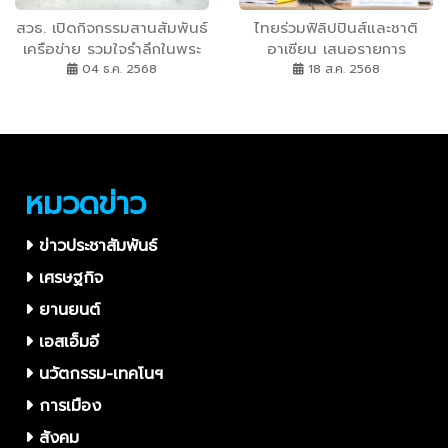
สวธ. เปิดกิจกรรมสานสัมพันธ์
ไทยร่วมฟิลิปปินส์และชาติ
เครือข่าย รวมใจรำลึกในพระ
อาเซียน เสนอรายการ
มหากรุณาธิคุณอัครศิลปินและ
”ข้าวเม่า” ขึ้นทะเบียนเป็นมรดก
04 ธ.ค. 2568
18 ส.ค. 2568
อัคราภิรักษศิลปิน
ร่วมอาเซียน “รมว.วธ.” เผย
เตรียมเสนอ “หนังใหญ่” ขึ้น
ทะเบียนต่อยูเนสโกในประเภท
แผนงาน โครงการและ
กิจกรรมที่มีการสงวนรักษาที่ดี
หมวดข่าว
ข่าวประชาสัมพันธ์
เศรษฐกิจ
ยานยนต์
เอสเอ็มอี
นวัตกรรม-เทคโนฯ
การเมือง
สังคม