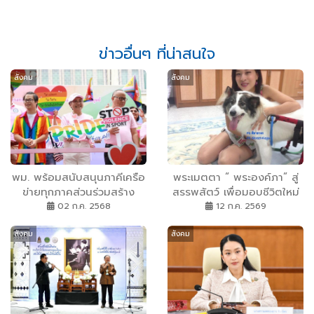
ข่าวอื่นๆ ที่น่าสนใจ
สังคม
สังคม
พม. พร้อมสนับสนุนภาคีเครือ
พระเมตตา “ พระองค์ภา” สู่
ข่ายทุกภาคส่วนร่วมสร้าง
สรรพสัตว์ เพื่อมอบชีวิตใหม่
สังคมแห่งความเท่าเทียม
และช่วยเหลืออย่างเป็นระบบ
02 ก.ค. 2568
12 ก.ค. 2569
ระหว่างเพศ ภายใต้แนวคิด
สังคม
สังคม
หลัก Pride for All : ทุกเพศ
ทุกคนเท่าเทียมกัน