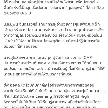
โต๊ะอิหม่าม และผู้ใหญ่บ้านร่วมเป็นสักขีพยาน เพื่อมุ่งหวังให้
พื้นที่แห่งนี้เป็นจุดเริ่มต้นในการบ่มเพาะ “ทุนมนุษย์” ที่ล้ำค่าที่สุด
ในช่วงวัย 0-6 ปี
น.ส.ยุพิน จันทร์รังศรี รักษาการผู้อำนวยการศูนย์พัฒนาเด็ก
เล็กสุเหร่าบางปลา จ.สมุทรปราการ กล่าวขอบคุณโครงการดีๆ
จากจากมูลนิธิวยุพัฒน์ และเซเว่น อีเลฟเว่นฯ ที่มอบห้องเรียน
ICAP ทำให้ช่วยเปลี่ยนแปลงพฤติกรรมเด็กๆ ให้รู้จักการเก็บ
ของเข้าที่ให้เรียบร้อย
นางอุไรลักษณ์ ลาภเบญจกุล ผู้จัดการโครงการ ICAP
เป็นการทำงานร่วมกันของ 2 ส่วนซึ่งทางเซเว่นฯ ได้สนับสนุน
งบประมาณและวัสดุ อุปกรณ์การเรียนรู้ ที่จะให้คุณครูนำมาใช้ให้
เกิดประสิทธิภาพให้เด็กมีพัฒนาการที่สมวัย
ซีพี ออลล์ ได้ร่วมกับภาคีเครือข่ายพัฒนาสภาพแวดล้อม
ภายในห้องเรียนให้เต็มไปด้วยความอบอุ่นและกระตุ้นจินตนาการ
ผ่านแนวคิดActive Learning ภายใต้หลักสูตร High
Scopeที่เน้นให้เด็กๆ ได้เรียนรู้จากการลงมือทำจริงโดยมีการ
จัดแบ่งพื้นที่เป็นมุมประสบการณ์ต่างๆ เช่น มุมหนังสือ มุม