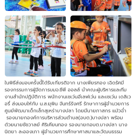
ในพิธีส่งมอบครั้งนี้ได้รับเกียรติจาก นางเพียรฑอง เฉิดรัศมี
รองกรรมการผู้จัดการบมจ.ซีพี ออลล์ นำคณะผู้บริหารและทีม
งานสำนักปฏิบัติการ พนักงานเซเว่นอีเลฟเว่น และเซเว่น เดลิเว
อรี่ ส่งมอบให้กับ น.ส.ยุพิน จันทร์รังศรี รักษาการผู้อำนวยการ
ศูนย์พัฒนาเด็กเล็กสุเหร่าบางปลา โดยมีนายภาสกร แม้วฉ่ำ
รองนายกองค์การบริหารส่วนตำบล(อบต.)บางปลา พร้อม
ด้วยนายชัชวาลย์ ศิริเคียนทอง รองนายกอบต.บางปลา นาง
นิตยา ละอองเภา ผู้อำนวยการศึกษาศาสนาและวัฒนธรรม