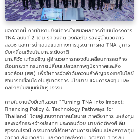
นอกจากนี้ ภายในงานยังมีการนำเสนอผลการดำเนินโครงการ
TNA ฉบับที่ 2 โดย รศ.วงกต วงศ์อภัย รองผู้อำนวยการ
สอวช และการนำเสนอแนวทางการบูรณาการผล TNA สู่การ
ขับเคลื่อนเชิงนโยบายระดับชาติ
นายศิวัช แก้วเจริญ ผู้อำนวยการกองขับเคลื่อนการลดก๊าซ
เรือนกระจก.กรมการเปลี่ยนแปลงสภาพภูมิอากาศและสิ่ง
แวดล้อม (สส.). เพื่อให้การจัดลำดับความสำคัญของเทคโนโลยี
สามารถเชื่อมโยงไปสู่มาตรการ นโยบาย แผนการลงทุน และ
กลไกสนับสนุนที่เป็นรูปธรรม
ภายในงานยังมีเวทีเสวนา “Turning TNA into Impact:
Financing Policy & Technology Pathways for
Thailand” โดยผู้แทนจากภาคนโยบาย ภาควิชาการ แหล่งทุน
และองค์กรระหว่างประเทศ ประกอบด้วย นายกิตติพงศ์ ลิ่ม
สุวรรณโรจน์ กรรมการที่ปรึกษาด้านการเปลี่ยนแปลงสภาพภูมิ
อากาศ สิ่งแวดล้อม และวิกฤตพลังงาน วุฒิสภา ศ.ดร.สม