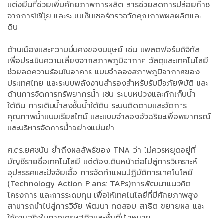
แต่งยีนที่ช่วยเพิ่มศักยภาพการผลิต สารช่วยลดการปล่อยก๊าซ
จากการใช้ปุ๋ย และระบบเซ็นเซอร์ตรวจวัดคุณภาพผลผลิตและ
ดิน
ด้านเมืองและความมั่นคงของมนุษย์ เช่น แพลตฟอร์มดิจิทัล
เพื่อประเมินความเสี่ยงจากสภาพภูมิอากาศ วัสดุและเทคโนโลยี
ช่วยลดความร้อนในอาคาร แบบจำลองสภาพภูมิอากาศของ
ประเทศไทย และระบบพลังงานสำรองสำหรับรับมือภัยพิบัติ และ
ด้านการจัดการทรัพยากรน้ำ เช่น ระบบหน่วงและกักเก็บน้ำ
ใต้ดิน การเติมน้ำลงชั้นน้ำใต้ดิน ระบบติดตามและจัดการ
คุณภาพน้ำแบบเรียลไทม์ และแบบจำลองอัจฉริยะเพื่อพยากรณ์
และบริหารจัดการน้ำอย่างแม่นยำ
ศ.ดร.ยศชนัน ย้ำถึงผลลัพธ์ของ TNA ว่า ไม่ควรหยุดอยู่ที่
บัญชีรายชื่อเทคโนโลยี แต่ต้องเดินหน้าต่อไปสู่การวิเคราะห์
อุปสรรคและปัจจัยเอื้อ การจัดทำแผนปฏิบัติการเทคโนโลยี
(Technology Action Plans: TAPs)การพัฒนาแนวคิด
โครงการ และการระดมทุน เพื่อให้เทคโนโลยีที่มีศักยภาพสูง
สามารถนำไปสู่การวิจัย พัฒนา ทดสอบ สาธิต ขยายผล และ
ใช้งานจริงในภาคเศรษฐกิจและพื้นที่เป้าหมาย