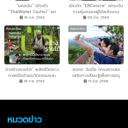
“ยศชนัน” เปิดตัว
เปิดตัว “ERCvoice” ยกระดับ
“ThaiWater โฉมใหม่” ยก
การคุ้มครองผู้ใช้พลังงาน
ระดับแพลตฟอร์มข้อมูลน้ำ
กกพ.จับมือสวทช. สร้างช่อง
16 ก.ค. 2569
06 มิ.ย. 2569
แห่งชาติ มอบนโยบาย 8
ทางรับเรื่องร้องเรียนด้าน
สิ่งแวดล้อม
สิ่งแวดล้อม
จังหวัดภาคเหนือตอนบนใช้
ไฟฟ้า สู่ยุคดิจิทัล แจ้งไว
ข้อมูลร่วมรับมือภัยพิบัติ
โปร่งใสติดตามผลได้แบบเรี
พร้อมเปิดตัวโครงการเยาวชน
ยลไทม์
“ThaiWater Challenge”
ป่าสร้างรายได้” พลิกชีวิตชาว
สวทช. จับมือ โครงการส่ง
ทาเหนือด้วยนวัตกรรมและ
เสริมการเรียนรู้เพื่อการอนุ
ภูมิปัญญา
รักษ์ฯ จ.ตาก เดินหน้าฟื้นฟูป่า
18 ก.พ. 2569
13 มิ.ย. 2568
และยกระดับเศรษฐกิจชุมชน
ส่งมอบไผ่รวกใหญ่ 5000 ต้น
และ Seed Balls กว่า 2500
ลูก
หมวดข่าว