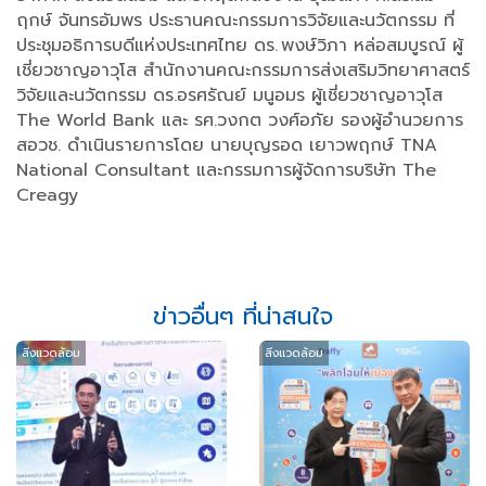
ฤกษ์ จันทรอัมพร ประธานคณะกรรมการวิจัยและนวัตกรรม ที่
ประชุมอธิการบดีแห่งประเทศไทย ดร. พงษ์วิภา หล่อสมบูรณ์ ผู้
เชี่ยวชาญอาวุโส สำนักงานคณะกรรมการส่งเสริมวิทยาศาสตร์
วิจัยและนวัตกรรม ดร.อรศรัณย์ มนูอมร ผู้เชี่ยวชาญอาวุโส
The World Bank และ รศ.วงกต วงศ์อภัย รองผู้อำนวยการ
สอวช. ดำเนินรายการโดย นายบุญรอด เยาวพฤกษ์ TNA
National Consultant และกรรมการผู้จัดการบริษัท The
Creagy
ข่าวอื่นๆ ที่น่าสนใจ
สิ่งแวดล้อม
สิ่งแวดล้อม