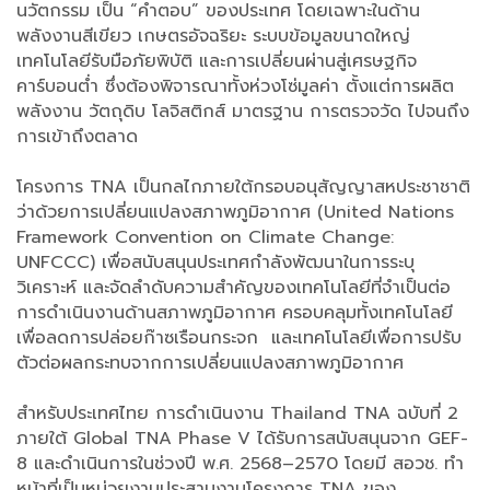
นวัตกรรม เป็น “คำตอบ” ของประเทศ โดยเฉพาะในด้าน
พลังงานสีเขียว เกษตรอัจฉริยะ ระบบข้อมูลขนาดใหญ่
เทคโนโลยีรับมือภัยพิบัติ และการเปลี่ยนผ่านสู่เศรษฐกิจ
คาร์บอนต่ำ ซึ่งต้องพิจารณาทั้งห่วงโซ่มูลค่า ตั้งแต่การผลิต
พลังงาน วัตถุดิบ โลจิสติกส์ มาตรฐาน การตรวจวัด ไปจนถึง
การเข้าถึงตลาด
โครงการ TNA เป็นกลไกภายใต้กรอบอนุสัญญาสหประชาชาติ
ว่าด้วยการเปลี่ยนแปลงสภาพภูมิอากาศ (United Nations
Framework Convention on Climate Change:
UNFCCC) เพื่อสนับสนุนประเทศกำลังพัฒนาในการระบุ
วิเคราะห์ และจัดลำดับความสำคัญของเทคโนโลยีที่จำเป็นต่อ
การดำเนินงานด้านสภาพภูมิอากาศ ครอบคลุมทั้งเทคโนโลยี
เพื่อลดการปล่อยก๊าซเรือนกระจก และเทคโนโลยีเพื่อการปรับ
ตัวต่อผลกระทบจากการเปลี่ยนแปลงสภาพภูมิอากาศ
สำหรับประเทศไทย การดำเนินงาน Thailand TNA ฉบับที่ 2
ภายใต้ Global TNA Phase V ได้รับการสนับสนุนจาก GEF-
8 และดำเนินการในช่วงปี พ.ศ. 2568–2570 โดยมี สอวช. ทำ
หน้าที่เป็นหน่วยงานประสานงานโครงการ TNA ของ