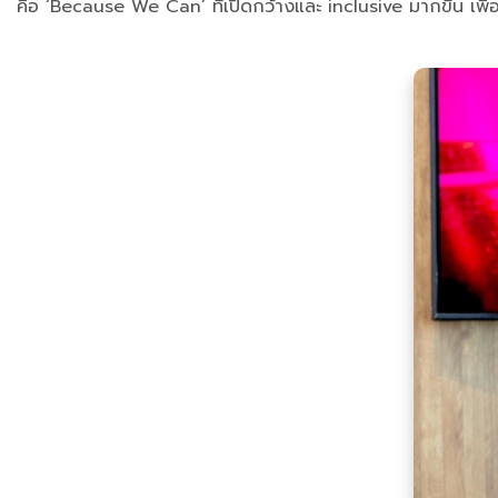
คือ ‘Because We Can’ ที่เปิดกว้างและ inclusive มากขึ้น เพ