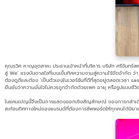
คุณรวิศ หาญอุตสาหะ ประธานเจ้าหน้าที่บริหาร บริษัท ศรีจันทร์
สู่ We’ แรงบันดาลใจที่เบนเข็มทิศความงามสู่ความไร้ขีดจำกัด 
ต้องดูดีและต้อง ‘เป็นตัวเองในเวอร์ชันที่ดีที่สุดอยู่ตลอดเวลา
ยืนยันว่าความมั่นใจไม่ควรถูกจำกัดด้วยเพศ อายุ หรือรูปแบบชีวิตอ
ในแคมเปญนี้จึงเป็นการแสดงออกเชิงสัญลักษณ์ ของการกล้าเดินหน้
สะท้อนทิศทางใหม่ของแบรนด์ที่ต้องการซัพพอร์ตให้ทุกคนได้น