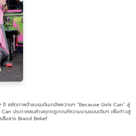
9 ปี สลัดภาพจำแบรนด์เมกอัพหวานๆ ”Because Girls Can” สู่
 Can ประกาศลบล้างทุกกฎเกณฑ์ความงามแบบเดิมๆ เพื่อก้าวสู่
การสื่อสาร Brand Belief