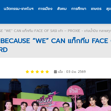
นวัตกรรม-เทคโนฯ
การเมือง
สังคม
การศึกษา
เกษตร
สุ
USE “WE” CAN แท็กทีม FACE OF SASI เก้า – PROXIE - เก่งน้ำปิง ทลา
ิ BECAUSE “WE” CAN แท็กทีม FACE OF
ARD
เมื่อ : 03 มิ.ย. 2569