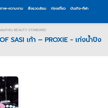
ขภาพ-ความงาม
สิ่งแวดล้อม
ท่องเที่ยว
บันเทิง-กีฬา
ยทุกข้อจำกัด BEAUTY STANDARD
 SASI เก้า – PROXIE - เก่งน้ำปิง