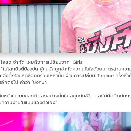
สหโอสถ จำกัด เผยถึงการเปลี่ยนจาก ‘Girls
ว่า “ในโลกบิวตี้ปัจจุบัน ผู้คนมักถูกจำกัดความมั่นใจด้วยมาตรฐ
 sasi จึงตั้งใจปลดล็อกกรอบเหล่านั้น ผ่านการเปลี่ยน Tagline ครั
ีกต่อไป คำว่า ‘ซิ่งศิมา
าในแบบของตัวเองอย่างมั่นใจ สนุกกับชีวิต และไม่ยึดติดกับกรอบเด
ิยามความงามในแบบของตัวเอง”