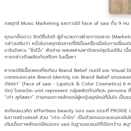
กลยุทธ์ Music Marketing และการใช้ Face of sasi ทั้ง 9 คน 
คุณเกล็ดดาว จิตต์ชื่นโชติ ผู้อำนวยการฝ่ายการตลาด (Marketi
กล่าวเสริมว่า หนึ่งในกลยุทธ์ตลาดที่ใช้เป็นเครื่องมือในการเชื่
มาในจังหวะ “ซิ่งโจ๊ะ” ฟังง่าย ผสมผสานพาร์ตแรปสุดโมเดิร์น เน
การกล่าวถึงผลิตภัณฑ์ใดๆ ในเนื้อหา
หากแต่ใช้เนื้อเพลงที่สะท้อน Brand Belief ดนตรี และ Visual 
communicate Brand Identity และ Brand Belief แทนและแคมเ
ภัสสรา” (Face of sasi - Lipstick & Color Cosmetics) 6 หน
On) โดยแต่ละ unit represent กลุ่มผลิตภัณฑ์และ persona ที
“เก้า สุภัสสรา” ถ่ายทอดภาพลักษณ์ผู้หญิงยุคใหม่ที่มั่นใจ เป็นธ
สะท้อนแนวคิด effortless beauty ของ sasi ขณะที่ PROXIE น
ในการสร้างสรรค์ ส่วน “เก่ง–น้ำปิง” เป็นตัวแทนของเจเนอเรชันให
เติมเต็มภาพลักษณ์ใหม่ของ sasi ในฐานะแบรนด์ที่เปิดกว้าง สนุ