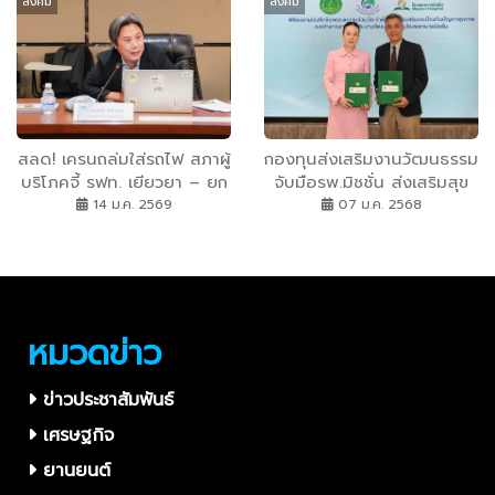
สังคม
สังคม
รสมือคนเมืองเพชรมุมใหม่
สลด! เครนถล่มใส่รถไฟ สภาผู้
กองทุนส่งเสริมงานวัฒนธรรม
บริโภคจี้ รฟท. เยียวยา – ยก
จับมือรพ.มิชชั่น ส่งเสริมสุข
ระดับความปลอดภัย สภาผู้
ภาพศิลปินแห่งชาติ ร่วมลง
14 ม.ค. 2569
07 ม.ค. 2568
บริโภคเรียกร้อง รฟท. เร่ง
นามในบันทึกข้อตกลงความ
เยียวยาผู้เสียหายเหตุเครนถล่ม
ร่วมมือ ว่าด้วยการส่งเสริม
ใส่รถไฟ พร้อมทบทวน
และป้องกันปัญหาสุขภาพ
มาตรการความปลอดภัยการ
ก่อสร้างระบบราง ป้องกัน
หมวดข่าว
อุบัติเหตุซ้ำ
ข่าวประชาสัมพันธ์
เศรษฐกิจ
ยานยนต์