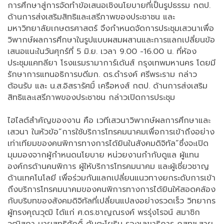
การศึกษาสู่การจัดทำข้อเสนอเชิงนโยบายที่เป็นรูปธรรม กตป.
ด้านการส่งเสริมสิทธิและเสรีภาพของประชาชน และ
มหาวิทยาลัยเกษตรศาสตร์ จึงกำหนดจัดการประชุมเสวนาเพื่อ
วิพากษ์ผลการศึกษาในรูปแบบผสมผสานและการแลกเปลี่ยนข้อ
เสนอแนะในวันศุกร์ที่ 5 มิ.ย. เวลา 9.00 -16.00 น. ที่ห้อง
ประชุมแคทลียา โรงแรมรามาการ์เด้นส์ กรุงเทพมหานคร โดยมี
รักษาการแทนอธิการบดีมก. ดร.ดำรงค์ ศรีพระราม กล่าว
ต้อนรับ และ น.ส.อิสรารัศมิ์ เครือหงส์ กตป. ด้านการส่งเสริม
สิทธิและเสรีภาพของประชาชน กล่าวเปิดการประชุม
ไฮไลต์สำคัญของงาน คือ เวทีเสวนาวิพากษ์ผลการศึกษาและ
เสวนา ในหัวข้อ“การใช้บริการโทรคมนาคมเพื่อการเข้าถึงอย่าง
เท่าเทียมของคนพิการทางการได้ยินในสังคมดิจิทัล”ซึ่งจะเปิด
มุมมองจากผู้กำหนดนโยบาย หน่วยงานกำกับดูแล ผู้แทน
องค์กรด้านคนพิการ ผู้ให้บริการโทรคมนาคม และผู้เชี่ยวชาญ
ด้านเทคโนโลยี เพื่อร่วมกันแลกเปลี่ยนแนวทางยกระดับการเข้า
ถึงบริการโทรคมนาคมของคนพิการทางการได้ยินให้สอดคล้อง
กับบริบทของสังคมดิจิทัลที่เปลี่ยนแปลงอย่างรวดเร็ว วิทยากร
ผู้ทรงคุณวุฒิ ได้แก่ ศ.ดร.ชาญณรงค์ พรรุ่งโรจน์ สมาชิก