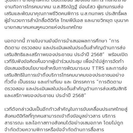
วุฒิสภา นายสุทธิศักดิ์ ตันตะโยธิน รองเลขาธิการ กสทช.สาย
งานกิจการโทรคมนาคม น.ส.สิริณัฏฐ์ อ่อนไสว ผู้แทนกรมส่ง
เสริมและพัฒนาคุณภาพชีวิตคนพิการ น.ส.กนกพร ประสิทธิ์ผล
ผู้อำนวยการสำนักสื่อดิจิทัล ไทยพีบีเอส และนายวิทยุต บุนนาค
นายกสมาคมคนหูหนวกแห่งประเทศไทย
นอกจากนี้ ภายในงานยังมีการนำเสนอผลการศึกษา “การ
ติดตาม ตรวจสอบ และประเมินผลในประเด็นสำคัญด้านการส่ง
เสริมสิทธิและเสรีภาพของประชาชน ประจำปี 2568” พร้อมเปิด
เวทีรับฟังข้อคิดเห็นจากผู้เข้าร่วมประชุม เพื่อนำไปสู่การจัดทำ
ข้อเสนอเชิงนโยบายสำหรับการพัฒนาระบบ TTRS และการส่ง
เสริมสิทธิในการเข้าถึงบริการโทรคมนาคมของประชาชนอย่าง
ทั่วถึง เป็นธรรม และเท่าเทียม และ นิทรรศการ “การติดตาม
ตรวจสอบ และประเมินผลในประเด็นสำคัญด้านการส่งเสริมสิทธิ
และเสรีภาพของประชาชน ประจำปี 2568”
เวทีดังกล่าวนับเป็นอีกก้าวสำคัญในการขับเคลื่อนประเทศไทยสู่
สังคมดิจิทัลที่ทุกคนสามารถเข้าถึงข้อมูลข่าวสาร บริการ
สาธารณะ และโอกาสทางสังคมได้อย่างเสมอภาค โดยไม่ถูก
จำกัดด้วยความพิการหรือข้อจำกัดด้านการสื่อสาร