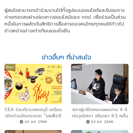
ผู้สนใจสามารถเข้าร่วมงานได้ทั้งรูปแบบออนไซต์และรับชมการ
ถ่ายทอดสดผ่านช่องทางออนไลน์ของ กตป. เพื่อร่วมเป็นส่วน
หนึ่งในการผลักดันสิทธิการสื่อสารของคนไทยทุกคนให้ก้าวไป
ข้างหน้าอย่างเท่าเทียมและยั่งยืน
ข่าวอื่นๆ ที่น่าสนใจ
สังคม
สังคม
CEA ร่วมกับจ.เพชรบุรี เตรียม
สภาผู้บริโภคแจงผลงาน 4 ปี
เปิดบ้านจัดประกวด “รสเพ็ดรี
ต่อวุฒิสภา เยียวยา 6.5 หมื่น
ประจำบ้าน” จับคู่ “แม่ครัวหัว
คน มูลค่า 633 ล้านบาท
20 ส.ค. 2568
03 ส.ค. 2568
เตา x แม่ครัวรุ่นเยาว์” เสิร์ฟ