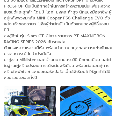
มินิ ซึ่งทีมแข่ง MILLENNIUM MOTORSPORT x MAGIK
PROSHOP นับเป็นอีกกลไกในการสร้างความแน่นแฟ้นระหว่าง
แบรนด์และลูกค้า โดยมี ‘เอก’ มงคล คำสูง นักแข่งมืออาชีพ ผู้
อยู่หลังพวงมาลัย MINI Cooper F56 Challenge EVO ตัว
แข่ง เจ้าของฉายา ‘แจ๊คผู้ฆ่ายักษ์’ เป็นตัวแทนของผู้ที่ชื่นชอบ
มินิ
ลงสู้ศึกในรุ่น Siam GT Class รายการ PT MAXNITRON
RACING SERIES 2026 กับรถแข่ง
ตัวแรงหลากหลายยี่ห้อ พร้อมนำความสนุกของการแข่งขันและ
ประสบการณ์อันน่าประทับใจ
มาสู่ชาว MINIster ตอกย้ำบทบาทของ มินิ มิลเลนเนียม ออโต้
ในฐานะผู้สร้างประสบการณ์ระดับพรีเมียม พร้อมต่อยอดสู่การ
สร้างไลฟ์สไตล์ และมอเตอร์สปอร์ตเอ็กซ์พีเรียนซ์ ให้ลูกค้าได้มี
ส่วนร่วมตลอดทั้งปี