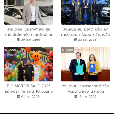
มาสเตอร์ เซอร์ทิฟายด์ ยูส
มิลเลนเนียม ออโต้ กรุ๊ป ลด
คาร์ จัดใหญ่รับวาเลนไทน์และ
การปล่อยคาร์บอน คว้ารางวัล
ตรุษจีนกับแคมเปญ ‘The
‘SUSTAINABLE AWARDS
09 ก.พ. 2569
23 ธ.ค. 2568
Perfect Match & Chinese
2025’ จาก บีเอ็มดับเบิลยู
ยานยนต์
ยานยนต์
New Year Special
กรุ๊ป ประเทศไทย ยกระดับ
ความเป็นผู้นำด้านความยั่งยืน
ในอุตสาหกรรมยานยนต์
BIG MOTOR SALE 2025
วว. ร่วมม.เกษตรศาสตร์ วิจัย
สร้างปรากฎการณ์ 10 วันแห่ง
พัฒนาพลังงานสะอาด
ความสุข รวมโชว์รูมแบรนด์
นวัตกรรมยานยนต์สมัยใหม่
01 ก.ย. 2568
13 ก.ค. 2568
ดังกระตุ้นกำลังซื้อ ดัน
เศรษฐกิจไทยเติบโตช่วงกลาง
ปี