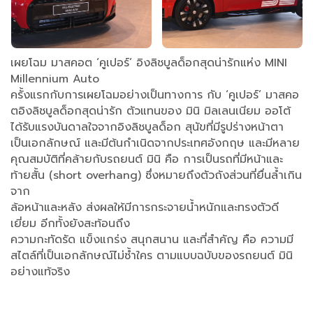
เผยโฉม มาสคอต ‘คูเปอร์’ อิงลิชบูลด็อกสุดน่ารักแห่ง MINI
Millennium Auto
ครั้งแรกกับการเผยโฉมอย่างเป็นทางการ กับ ‘คูเปอร์’ มาสคอ
ตอิงลิชบูลด็อกสุดน่ารัก ตัวแทนของ มินิ มิลเลนเนียม ออโต้
ได้รับแรงบันดาลใจจากอิงลิชบูลด็อก สุนัขที่มีรูปร่างหน้าตา
เป็นเอกลักษณ์ และมีต้นกำเนิดจากประเทศอังกฤษ และมีหลาย
คุณสมบัติที่คล้ายกับรถยนต์ มินิ คือ การเป็นรถที่มีหน้าและ
ท้ายสั้น (short overhang) ซึ่งหมายถึงตัวถังส่วนที่ยื่นล้ำเกิน
จาก
ล้อหน้าและหลัง ส่งผลให้มีการกระจายน้ำหนักและทรงตัวดี
เยี่ยม อีกทั้งยังสะท้อนถึง
ความกะทัดรัด แข็งแกร่ง สนุกสนาน และที่สำคัญ คือ ความมี
สไตล์ที่เป็นเอกลักษณ์ไม่ซ้ำใคร ตามแบบฉบับของรถยนต์ มินิ
อย่างแท้จริง