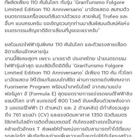
ที่ผลิตเพียง 110 คันในโลก กับรุ่น ‘GranTurismo Folgore
Limited Edition 110 Anniversario’ มาจัดแสดง สมทบตัว
ยนตรกรรมเครื่องยนต์สันดาปตัวแรง สายพันธุ์ Trofeo และ
อื่นๆ แบบครบครัน ขอเชิญชวนทุกท่านมาสัมผัสมนต์เสน่ห์แห่ง
ยนตรกรรมสัญชาติอิตาเลียนที่บูธของเราครับ”
ยลโฉมรถไฟฟ้ารุ่นพิเศษ 110 คันในโลก และตัวแรงสายเลือด
อิตาเลียนอีกหลายรุ่น
งานนี้พิเศษสุดๆ เพราะ มาเซราติ ประเทศไทย นำยนตรกรรม
ไฟฟ้ารุ่นล่าสุด แบบลิมิเต็ดอิดิชั่น ‘GranTurismo Folgore
Limited Edition 110 Anniversario’ มีเพียง 110 คัน ทั่วโลก
มาจัดแสดง ให้ได้ชมกันแบบใกล้ชิด ผ่านการตกแต่งพิเศษจาก
Fuoriserie Program พร้อมนำเทคโนโลยี จากสนามแข่ง
ฟอร์มูลา อี (Formula E) สุดยอดรายการแข่งรถยนต์ไฟฟ้าชิง
แชมป์โลก อาทิ แบตเตอรี่ 800 โวลต์ ขับเคลื่อนด้วยพลังจาก
3 มอเตอร์ไฟฟ้า (1 ด้านหน้า และ 2 ด้านหลัง) มีกำลังรวมสูง
ถึง 761 แรงม้า (CV) และแรงบิดมหาศาล 1350 นิวตันเมตร
ใช้เทคโนโลยีการติดตั้งแบตเตอรี่ กับโครงสร้างรถเป็นทรง
คล้ายตัวอักษร T ส่งผลให้ตำแหน่งการขับสามารถทำได้ดีแบบ
รถสปอร์ต พันธุ์แท้และช่วยเพิ่มความแข็งแกร่งให้กับโครงสร้าง