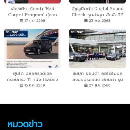
เอ็กซ์เผิง เดินหน้า ‘Red
อีซูซุเปิดตัว Digital Sound
Carpet Program’ มุ่งยก
Check ชุดล่าสุด สัมผัสมิติ
ระดับ ประสบการณ์พรีเมียม
ความเร้าใจกับจุดพีคใหม่ของ
17 ก.ค. 2568
25 พ.ย. 2568
ผ่านการจัด ‘Red Carpet
MU-X “THE NEXT PEAK”
ยานยนต์
ยานยนต์
Training’ เสริมศักยภาพทีม
ในโรงภาพยนตร์เครือเมเจอร์
งาน เพื่อความพึงพอใจสูงสุด
ซีนีเพล็กซ์ทั่วประเทศ
ของลูกค้า
ฮุนได ปล่อยรถดีเซล
ซัมมิท ฮอนด้า ออโต้โมบิล
ครอบครัว 11 ที่นั่ง ไซส์ยักษ์
ส่งมอบรถยนต์ ฮอนด้า รุ่น
ราคาใหม่ STARIA Diesel
ยอดนิยม 72 คัน เข้าฟลีท ซิก
15 ก.ค. 2569
27 ส.ค. 2568
Premium ราคา 1.999 ล้าน
ท์ รถเช่า ประเทศไทย พร้อมให้
บาท สเปกจัดเต็ม...ราคาคุ้ม
เช่าในราคาเริ่มต้น 699 บาท
กว่าเดิม รุ่น ELITE Plus และ
ต่อวัน ตอกย้ำบริการระดับ
Premium นำเข้าจากมาเลเซีย
พรีเมียมทั่วประเทศ
ราคาเริ่มต้นถูกลง 400000
หมวดข่าว
บาท