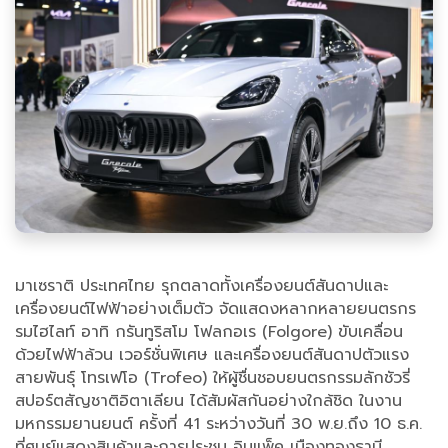
มาเซราติ ประเทศไทย รุกตลาดทั้งเครื่องยนต์สันดาปและ
เครื่องยนต์ไฟฟ้าอย่างเต็มตัว จัดแสดงหลากหลายยนตรกร
รมไฮไลท์ อาทิ กรันทูริสโม โฟลกอเร (Folgore) ขับเคลื่อน
ด้วยไฟฟ้าล้วน เวอร์ชั่นพิเศษ และเครื่องยนต์สันดาปตัวแรง
สายพันธุ์ โทรเฟโอ (Trofeo) ให้ผู้ชื่นชอบยนตรกรรมลักชัวรี่
สปอร์ตสัญชาติอิตาเลียน ได้สัมผัสกันอย่างใกล้ชิด ในงาน
มหกรรมยานยนต์ ครั้งที่ 41 ระหว่างวันที่ 30 พ.ย.ถึง 10 ธ.ค.
ที่ศูนย์แสดงสินค้าและการประชุม อิมแพ็ค เมืองทองธานี