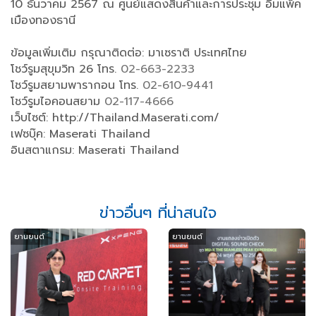
10 ธันวาคม 2567 ณ ศูนย์แสดงสินค้าและการประชุม อิมแพ็ค
เมืองทองธานี
ข้อมูลเพิ่มเติม กรุณาติดต่อ: มาเซราติ ประเทศไทย
โชว์รูมสุขุมวิท 26 โทร.
02-663-2233
โชว์รูมสยามพารากอน โทร.
02-610-9441
โชว์รูมไอคอนสยาม
02-117-4666
เว็บไซต์: http://Thailand.Maserati.com/
เฟซบุ๊ค: Maserati Thailand
อินสตาแกรม: Maserati Thailand
ข่าวอื่นๆ ที่น่าสนใจ
ยานยนต์
ยานยนต์