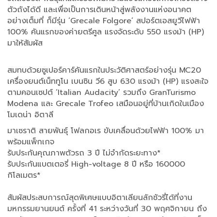
ตัวถังได้ดี และเพื่อเป็นการเดินหน้าสู่พลังงานแห่งอนาคต
อย่างเต็มที่ ก็มีรุ่น ‘Grecale Folgore’ สปอร์ตเอสยูวีไฟฟ้า
100% คันแรกของค่ายตรีศูล แรงจัดระดับ 550 แรงม้า (HP)
มาให้สัมผัส
สมทบด้วยซูเปอร์คาร์คันแรกในประวัติศาสตร์อย่างรุ่น MC20
เครื่องยนต์เน็ททูโน เบนซิน วี6 สูบ 630 แรงม้า (HP) แรงสะใจ
ตามคอนเซปต์ ‘Italian Audacity’ รวมถึง GranTurismo
Modena และ Grecale Trofeo เสมือนอยู่ที่บ้านเกิดในเมือง
โมเดน่า อิตาลี
มาเซราติ สายพันธุ์ โฟลกอเร ขับเคลื่อนด้วยไฟฟ้า 100% มา
พร้อมแพ็กเกจ
รับประกันคุณภาพตัวรถ 3 ปี ไม่จำกัดระยะทาง*
รับประกันแบตเตอรี่ High-voltage 8 ปี หรือ 160000
กิโลเมตร*
สัมผัสประสบการณ์สุดพิเศษแบบอิตาเลียนลักชัวรี่ได้ที่งาน
มหกรรมยานยนต์ ครั้งที่ 41 ระหว่างวันที่ 30 พฤศจิกายน ถึง