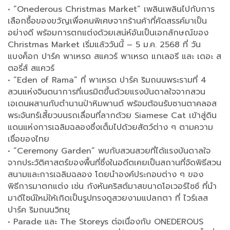
• “Onederous Christmas Market” เพลินเพลินไปกับการ
เลือกซื้อของขวัญเพื่อคนพิเศษจากร้านค้าที่คัดสรรค์มาเป็น
อย่างดี พร้อมการตกแต่งด้วยเสน่ห์อันเป็นเอกลักษณ์ของ
Christmas Market เริ่มแล้ววันนี้ – 5 ม.ค. 2568 ที่ วัน
แบงค็อก ปาร์ค พาเหรด สแควร์ พาเหรด แกเลอรี และ เดอะ ส
ตอรี่ส์ สแควร์
• “Eden of Rama” ที่ พาเหรด ปาร์ค ริมถนนพระรามที่ 4
สวนแห่งจินตนาการที่เนรมิตขึ้นด้วยแรงบันดาลใจจากสวน
เอเดนผสานกับตำนานป่าหิมพานต์ พร้อมต้อนรับซานตาคลอส
พระจันทร์เสี้ยวบนรถเลื่อนที่ลากด้วย Siamese Cat เข้าสู่ดิน
แดนแห่งการเฉลิมฉลองซึ่งเต็มไปด้วยสัตว์ต่าง ๆ ตามความ
เชื่อของไทย
• “Ceremony Garden” พบกับสวนสวยที่ได้แรงบันดาลใจ
จากประวัติศาสตร์ของพื้นที่ซึ่งในอดีตเคยเป็นสถานที่จัดพิธีสวน
สนามและการเฉลิมฉลอง โดยนำองค์ประกอบต่าง ๆ ของ
พิธีการมาตกแต่ง เช่น กังหันคริสต์มาสขนาดโอเวอร์ไซซ์ ที่นำ
มาดีไซน์ใหม่ให้เกิดเป็นรูปทรงดูสวยงามแปลกตา ที่ ไวร์เลส
ปาร์ค ริมถนนวิทยุ
• Parade และ The Storeys ต่อเนื่องกับ ONEDEROUS