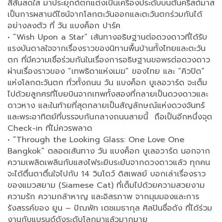
สีสันสดใส มาประยุกต์ตกแต่งเป็นเครื่องประดับบนต้นคริสต์มาส
เป็นการผสานดีไซน์จากโลกตะวันออกและตะวันตกร่วมกันได้
อย่างลงตัว ที่ วัน แบงค็อก ปาร์ค
• “Wish Upon a Star” เส้นทางอธิษฐานต่อดวงดาวที่ได้รับ
แรงบันดาลใจจากเรื่องราวของนิทานพื้นบ้านทั้งไทยและตะวัน
ตก ที่มีความเชื่อร่วมกันในเรื่องการอธิษฐานขอพรต่อดวงดาว
ผ่านเรื่องราวของ “เทพธิดาแห่งเมฆ” ของไทย และ “คิวปิด”
แห่งโลกตะวันตก ทั่วทั้งถนน วัน แบงค็อก บูเลอวาร์ด จะเต็ม
ไปด้วยลูกศรที่โบยบินจากเทพทั้งสองที่กลายเป็นดวงดาวและ
ดาวหาง และในท้ายที่สุดกลายเป็นสัญลักษณ์แห่งดวงจันทร์
และพระอาทิตย์ที่บรรจบกันกลางถนนสายนี้ ถือเป็นอีกหนึ่งจุด
Check-in ที่ไม่ควรพลาด
• “Through the Looking Glass: One Love One
Bangkok” ตลอดเส้นทาง วัน แบงค็อก บูเลอวาร์ด นอกจาก
ความเพลิดเพลินกับแสงไฟระยิบระยับจากดวงดาวแล้ว ทุกคน
จะได้ตื่นตาตื่นใจไปกับ 14 วินโดว์ ดิสเพลย์ บอกเล่าเรื่องราว
ของแมวสยาม (Siamese Cat) ที่เต็มไปด้วยความสวยงาม
ความรัก ความกล้าหาญ และอิสรภาพ จากมุมมองและการ
รังสรรค์ของ ยูน – ปัณพัท เตชเมธากุล ศิลปินชื่อดัง ที่ได้ร่วม
งานกับแบรนด์ดังระดับโลกมาแล้วมากมาย