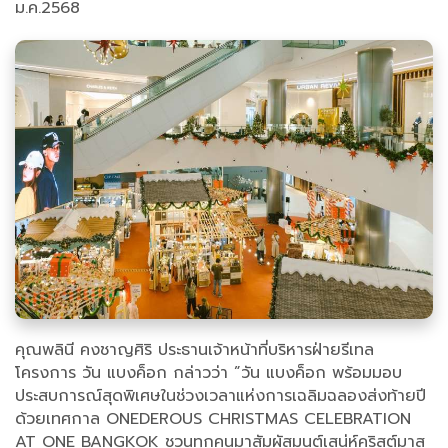
ม.ค.2568
คุณพลินี คงชาญศิริ ประธานเจ้าหน้าที่บริหารฝ่ายรีเทล
โครงการ วัน แบงค็อก กล่าวว่า ”วัน แบงค็อก พร้อมมอบ
ประสบการณ์สุดพิเศษในช่วงเวลาแห่งการเฉลิมฉลองส่งท้ายปี
ด้วยเทศกาล ONEDEROUS CHRISTMAS CELEBRATION
AT ONE BANGKOK ชวนทุกคนมาสัมผัสมนต์เสน่ห์คริสต์มาส