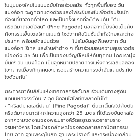
ในมุมมองใหม่ในแบบฉบับไทยร่วมสมัย ทั่วทุกพื้นที่ของ วัน
แบงค็อก จะถูกตกแต่งด้วยแสงไฟระยิบระยับเพื่อต้อนรับนัก
ท่องเที่ยวจากทั่วโลก และเป็นครั้งแรกที่จะได้พบกับ “ต้น
คริสต์มาสเจดีย์สน” (Pine Pagoda) นอกจากนี้ยังจัดเต็มกับ
กิจกรรมเอ็นเตอร์เทนเมนต์ โชว์จากศิลปินชั้นนำทั้งไทยและต่าง
ประเทศ พร้อมอัดแน่นด้วย โปรโมชันสุดพิเศษจาก วัน
แบงค็อก รีเทล และร้านค้าต่าง ๆ ที่มาร่วมมอบความสุขยาวต่อ
เนื่องถึง 45 วัน เพื่อเป็นของขวัญปีใหม่ให้กับทุกคน โดยเรามุ่ง
มั่นให้ วัน แบงค็อก เป็นจุดหมายปลายทางแห่งการเฉลิมฉลอง
ใจกลางเมืองที่ทุกคนจะมาร่วมสร้างความทรงจำอันแสนประทับ
ใจด้วยกัน”
ตระการตากับสีสันแห่งเทศกาลคริสต์มาส ร่วมเดินทางสู่ดิน
แดนมหัศจรรย์กับ 7 จุดเช็คอินไฮไลท์ที่พลาดไม่ได้
• “คริสต์มาสเจดีย์สน” (Pine Pagoda)” ตื่นตาตื่นใจไปกับต้น
คริสต์มาสขนาดใหญ่ความสูงกว่า 28 เมตร ที่ได้แรงบันดาลใจ
จากความงดงามของพระปรางค์วัดอรุณราชวรารามราช
วรมหาวิหาร โดยนำเอกลักษณ์ของลวดลายสถาปัตยกรรม
ไทย อาทิ ฐานพระอุโบสถ ฐานพระปรางค์ และกระเบื้องเคลือบ