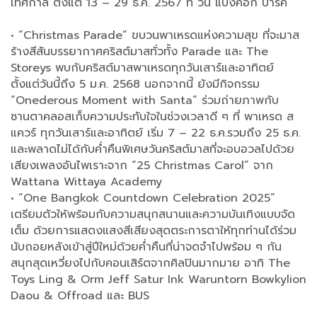
เทศกาล ตั้งแต่ 13 – 29 ธ.ค. 2567 ที่ วัน แบงค็อก ปาร์ค
• “Christmas Parade” ขบวนพาเหรดแห่งความสุข ที่จะมาส
ร้างสีสันบรรยากาศคริสต์มาสทั่วทั้ง Parade และ The
Storeys พบกับคริสต์มาสพาเหรดทุกวันเสาร์และอาทิตย์
ตั้งแต่วันนี้ถึง 5 ม.ค. 2568 นอกจากนี้ ยังมีกิจกรรม
“Onederous Moment with Santa” ร่วมถ่ายภาพกับ
ซานตาคลอสเก็บความประทับใจในช่วงเวลาดี ๆ ที่ พาเหรด ส
แควร์ ทุกวันเสาร์และอาทิตย์ เริ่ม 7 – 22 ธ.ค.รวมถึง 25 ธ.ค.
และพลาดไม่ได้กับค่ำคืนพิเศษวันคริสต์มาสที่จะอบอวลไปด้วย
เสียงเพลงอันไพเราะจาก “25 Christmas Carol” จาก
Wattana Wittaya Academy
• “One Bangkok Countdown Celebration 2025”
เตรียมตัวให้พร้อมกับความสนุกสนานและความบันเทิงแบบจัด
เต็ม ด้วยการแสดงแสงสีเสียงสุดตระการตาให้ทุกท่านได้ร่วม
นับถอยหลังเข้าสู่ปีใหม่ด้วยค่ำคืนที่น่าจดจำไปพร้อม ๆ กัน
สนุกสุดเหวี่ยงไปกับคอนเสิร์ตจากศิลปินมากมาย อาทิ The
Toys Ling & Orm Jeff Satur Ink Waruntorn Bowkylion
Daou & Offroad และ BUS