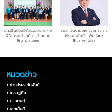
สร้างสรรค์อัญมณีรุ่นใหม่ ดัน
Soft Power ไทยสู่เวทีโลก ชิง
รางวัลรวมกว่า 2.5 ลบ. พร้อม
โอกาสต่อยอดธุรกิจระดับ
สากล
มก.เปิดตัวบริษัทร่วมทุน เค-เอ
ธอส. จัดงานมหกรรมทางการ
พีไอ ตอบโจทย์การถ่ายทอด
เงินออนไลน์ : Welfare
เทคโนโลยีงานวิจัยสารออก
Marketing Beyond 2025
01 ม.ค. 2568
28 พ.ค. 2568
ฤทธิ์ทางธรรมชาติสู่ภาค
อัดโปรโมชัน สินเชื่อบ้านอัตรา
อุตสาหกรรม
ดอกเบี้ยคงที่ 5 เดือนแรก
1.50% ต่อปี พร้อมเงินฝาก
ดอกเบี้ยสูง 1.75% ต่อปี
หมวดข่าว
ข่าวประชาสัมพันธ์
เศรษฐกิจ
ยานยนต์
เอสเอ็มอี