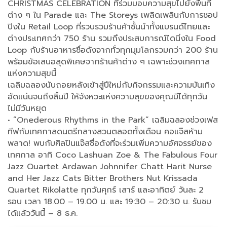
CHRISTMAS CELEBRATION ที่ร่วมมอบความสุขไปยังพื้นที่
ต่าง ๆ ใน Parade และ The Storeys เพลิดเพลินกับการชอป
ปิงใน Retail Loop ที่รวบรวมร้านค้าชั้นนำทั้งแบรนด์ไทยและ
ต่างประเทศกว่า 750 ร้าน รวมถึงประสบการณ์ไดนิ่งใน Food
Loop กับร้านอาหารชื่อดังจากทั่วทุกมุมโลกรวมกว่า 200 ร้าน
พร้อมข้อเสนอสุดพิเศษจากร้านค้าต่าง ๆ เฉพาะช่วงเทศกาล
แห่งความสุขนี้
เฉลิมฉลองนับถอยหลังเข้าสู่ปีใหม่กับกิจกรรมและความบันเทิง
อัดแน่นจนถึงสิ้นปี ให้จังหวะแห่งความสุขของคุณมีได้ทุกวัน
ไม่มีวันหยุด
• ”Onederous Rhythms in the Park” เฉลิมฉลองช่วงเฟส
ทีฟกับเทศกาลดนตรีกลางสวนตลอดทั้งเดือน คอแจ๊สห้าม
พลาด! พบกับศิลปินแจ๊สชื่อดังที่จะร่วมเพิ่มความอัศจรรย์ของ
เทศกาล อาทิ Coco Lashuan Zoe & The Fabulous Four
Jazz Quartet Ardawan Johnnifer Chatt Harit Nurse
and Her Jazz Cats Bitter Brothers Nut Krissada
Quartet Rikolatte ทุกวันศุกร์ เสาร์ และอาทิตย์ วันละ 2
รอบ เวลา 18.00 – 19.00 น. และ 19:30 – 20:30 น. รับชม
ได้แล้ววันนี้ – 8 ธ.ค.