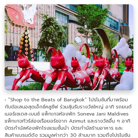
• “Shop to the Beats of Bangkok” โปรโมชันที่มาพร้อม
กับข้อเสนอสุดเอ็กซ์คลูซีฟ ร่วมลุ้นรับรางวัลใหญ่ อาทิ รถยนต์
เมอร์เซเดส-เบนซ์ แพ็กเกจห้องพัก Soneva Jani Maldives
แพ็กเกจทัวร์ล่องเรือยอร์ชจาก Azimut และรางวัลอื่น ๆ อาทิ
บัตรกำนัลห้องพักโรงแรมชั้นนำ บัตรกำนัลร้านอาหาร และ
สินค้าแบรนด์ดัง รวมมูลค่ากว่า 30 ล้านบาท รวมถึงโปรโมชัน