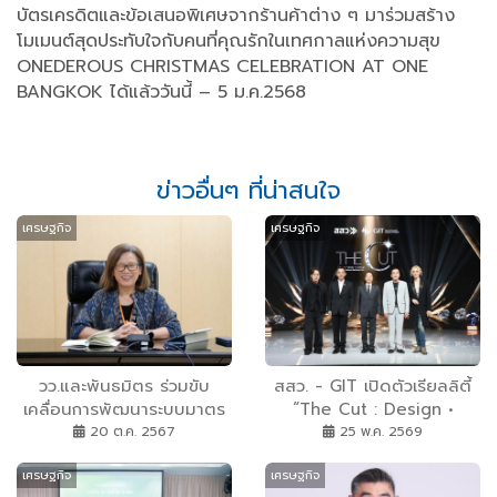
บัตรเครดิตและข้อเสนอพิเศษจากร้านค้าต่าง ๆ มาร่วมสร้าง
โมเมนต์สุดประทับใจกับคนที่คุณรักในเทศกาลแห่งความสุข
ONEDEROUS CHRISTMAS CELEBRATION AT ONE
BANGKOK ได้แล้ววันนี้ – 5 ม.ค.2568
ข่าวอื่นๆ ที่น่าสนใจ
เศรษฐกิจ
เศรษฐกิจ
วว.และพันธมิตร ร่วมขับ
สสว. - GIT เปิดตัวเรียลลิตี้
เคลื่อนการพัฒนาระบบมาตร
“The Cut : Design •
วิทยาแห่งชาติ
Identity • Challenge” กา
20 ต.ค. 2567
25 พ.ค. 2569
รันตีโดยผู้ผลิตมืออาชีพจาก
เศรษฐกิจ
เศรษฐกิจ
KANTANA เฟ้นหานัก