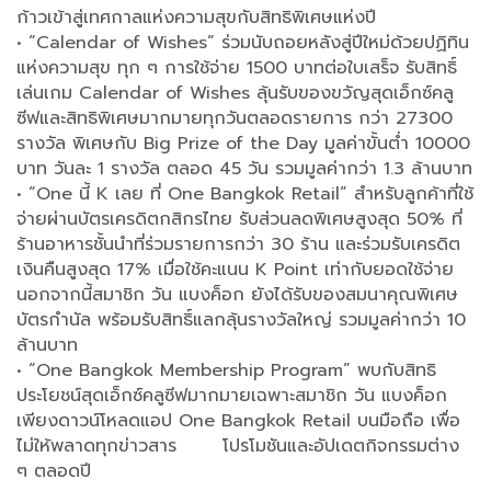
ก้าวเข้าสู่เทศกาลแห่งความสุขกับสิทธิพิเศษแห่งปี
• “Calendar of Wishes” ร่วมนับถอยหลังสู่ปีใหม่ด้วยปฏิทิน
แห่งความสุข ทุก ๆ การใช้จ่าย 1500 บาทต่อใบเสร็จ รับสิทธิ์
เล่นเกม Calendar of Wishes ลุ้นรับของขวัญสุดเอ็กซ์คลู
ซีฟและสิทธิพิเศษมากมายทุกวันตลอดรายการ กว่า 27300
รางวัล พิเศษกับ Big Prize of the Day มูลค่าขั้นต่ำ 10000
บาท วันละ 1 รางวัล ตลอด 45 วัน รวมมูลค่ากว่า 1.3 ล้านบาท
• “One นี้ K เลย ที่ One Bangkok Retail” สำหรับลูกค้าที่ใช้
จ่ายผ่านบัตรเครดิตกสิกรไทย รับส่วนลดพิเศษสูงสุด 50% ที่
ร้านอาหารชั้นนำที่ร่วมรายการกว่า 30 ร้าน และร่วมรับเครดิต
เงินคืนสูงสุด 17% เมื่อใช้คะแนน K Point เท่ากับยอดใช้จ่าย
นอกจากนี้สมาชิก วัน แบงค็อก ยังได้รับของสมนาคุณพิเศษ
บัตรกำนัล พร้อมรับสิทธิ์แลกลุ้นรางวัลใหญ่ รวมมูลค่ากว่า 10
ล้านบาท
• “One Bangkok Membership Program” พบกับสิทธิ
ประโยชน์สุดเอ็กซ์คลูซีฟมากมายเฉพาะสมาชิก วัน แบงค็อก
เพียงดาวน์โหลดแอป One Bangkok Retail บนมือถือ เพื่อ
ไม่ให้พลาดทุกข่าวสาร โปรโมชันและอัปเดตกิจกรรมต่าง
ๆ ตลอดปี