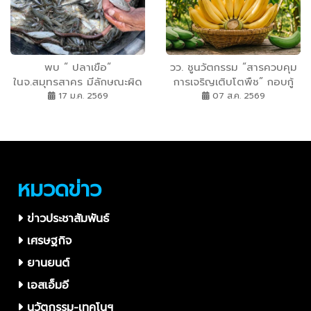
พบ “ ปลาเขือ“
วว. ชูนวัตกรรม “สารควบคุม
ในจ.สมุทรสาคร มีลักษณะผิด
การเจริญเติบโตพืช” กอบกู้
ปกติเหมือนกับ ”ปลากระบอก”
สวนกล้วยหอม แก้ปัญหาต้น
17 ม.ค. 2569
07 ส.ค. 2569
หวั่นมลพิษรง.ปนเปื้อนในห่วง
หักโค่นจากลมพายุ พร้อมเพิ่ม
โซ่อาหาร
ขนาดผลผลิต-เพิ่มรายได้
เกษตรกรไทย 20–25%
หมวดข่าว
ข่าวประชาสัมพันธ์
เศรษฐกิจ
ยานยนต์
เอสเอ็มอี
นวัตกรรม-เทคโนฯ