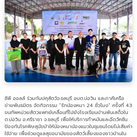
ซีพี ออลล์ ร่วมกับปศุสัตว์จ.ชลบุรี อบต.บ่อวิน และภาคีเครือ
ข่ายพันธมิตร จัดกิจกรรม “รักน้องหมา 24 ชั่วโมง” ครั้งที่ 43
ขนทัพหน่วยสัตวแพทย์เคลื่อนที่ไปยังโรงเรียนบ้านพันเสด็จใน
ต.บ่อวิน อ.ศรีราชา จ.ชลบุรี เพื่อให้บริการทำหมันและฉีดวัคซีน
ป้องกันโรคพิษสุนัขบ้าให้น้องหมาน้องแมวในชุมชนโดยไม่เสียค่า
ใช้จ่าย เพื่อช่วยดูแลสุขอนามัยของสัตว์เลี้ยงของชาวบ้านใน