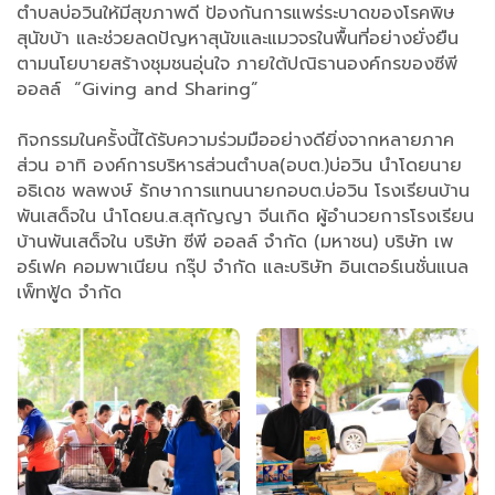
ตำบลบ่อวินให้มีสุขภาพดี ป้องกันการแพร่ระบาดของโรคพิษ
สุนัขบ้า และช่วยลดปัญหาสุนัขและแมวจรในพื้นที่อย่างยั่งยืน
ตามนโยบายสร้างชุมชนอุ่นใจ ภายใต้ปณิธานองค์กรของซีพี
ออลล์ “Giving and Sharing”
กิจกรรมในครั้งนี้ได้รับความร่วมมืออย่างดียิ่งจากหลายภาค
ส่วน อาทิ องค์การบริหารส่วนตำบล(อบต.)บ่อวิน นำโดยนาย
อธิเดช พลพงษ์ รักษาการแทนนายกอบต.บ่อวิน โรงเรียนบ้าน
พันเสด็จใน นำโดยน.ส.สุกัญญา จีนเกิด ผู้อำนวยการโรงเรียน
บ้านพันเสด็จใน บริษัท ซีพี ออลล์ จำกัด (มหาชน) บริษัท เพ
อร์เฟค คอมพาเนียน กรุ๊ป จำกัด และบริษัท อินเตอร์เนชั่นแนล
เพ็ทฟู้ด จำกัด