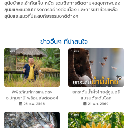
สุนัขบ้าและจำกัดเห็บ หมัด รวมถึงการติดตามผลสุขภาพของ
สุนัขและแมวในโครงการอย่างต่อเนื่อง และการเข้าช่วยเหลือ
สุนัขและแมวที่ประสบภัยธรรมชาติต่างๆ
ข่าวอื่นๆ ที่น่าสนใจ
เกษตร
เกษตร
พิพิธภัณฑ์การเกษตรฯ
ยกระดับน้ำผึ้งไทยสู่ซูเปอร์
จ.ปทุมธานี พร้อมส่งต่อองค์
แบรนด์ระดับโลก
ความรู้เกษตรสู้ภัยแล้ง ในงาน
23 ก.พ. 2568
21 พ.ค. 2569
ตลาดเศรษฐกิจพอเพียง
เกษตร
เกษตร
Summer Life วันที่ 1 - 2
มี.ค.