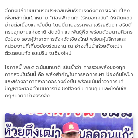
อีกทั้งปล่อยขบวนรถประชาสัมพันธ์รณรงค์งดการเผาในที่โล่ง
เพื่อผลักดันเป้าหมาย “ท้องฟ้าสดใส ไร้หมอกควัน” ให้เกิดผลอ
ย่างต่อเนื่องและยั่งยืน โดยมีนายอรรถพล เจริญชันษา อธิบดี
กรมอุทยานแห่งชาติ สัตว์ป่า และพันธุ์พืช พร้อมด้วยนายศิวกร
บัวป้อง รองผู้ว่าราชการจังหวัดเชียงใหม่ พร้อมผู้บริหารและ
หน่วยงานที่เกี่ยวข้องร่วมงาน ณ อ่างเก็บน้ำห้วยตึงเฒ่า
ตัว.ดอนแก้ว อ.แม่ริม จ.เชียงใหม่
โอกาสนี้ พล.ต.ต.นันนทชาติ เน้นย้ำว่า การรวมพลังของทุก
ภาคส่วนในวันนี้ คือ พลังสำคัญในการลดการเผา ป้องกันไฟป่า
และสร้างอากาศสะอาดอย่างยั่งยืน พร้อมเน้นย้ำว่าการแก้
ปัญหาจะต้องดำเนินการทั้งเชิงป้องกัน ควบคุม และบังคับใช้
กฎหมายอย่างจริงจัง