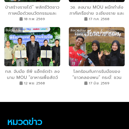
ป่าสร้างรายได้” พลิกชีวิตชาว
วช. ลงนาม MOU ผนึกกำลัง
ทาเหนือด้วยนวัตกรรมและ
ภาคีเครือข่าย จ.เชียงราย และ
ภูมิปัญญา
จ.พะเยา ดันเป้าหมาย “มุ่งเป้า
18 ก.พ. 2569
17 ก.ค. 2568
อนาคตไทยเพื่ออากาศสะอาด
สิ่งแวดล้อม
สิ่งแวดล้อม
น้ำมั่นคง” ด้วยวิจัยและ
นวัตกรรม
ทส. จับมือ ซีพี แอ็กซ์ตร้า ลง
โลกร้อนกับการรับมือของ
นาม MOU “อาหารเพื่อสัตว์
“ชาวคลองพน” กระบี่: ชวน
ป่า” ส่งต่ออาหารส่วนเกินสู่
เด็กปลูกป่าชายเลน-หนุนชาว
12 พ.ย. 2568
17 มิ.ย. 2569
ความยั่งยืนของ
ประมงตั้งธนาคารปู
ทรัพยากรธรรมชาติ
หมวดข่าว