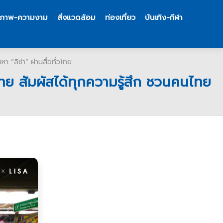
ขภาพ-ความงาม
สิ่งแวดล้อม
ท่องเที่ยว
บันเทิง-กีฬา
“ลิซ่า” ผ่านสื่อทั่วไทย
ย สัมผัสได้ทุกความรู้สึก ชวนคนไทย