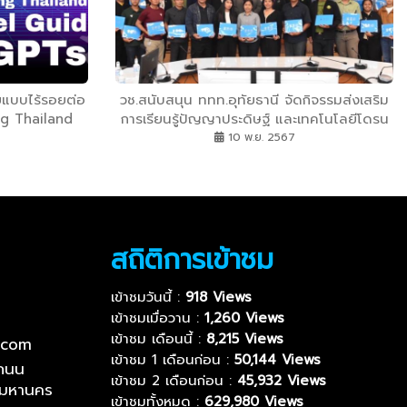
ทยแบบไร้รอยต่อ
วช.สนับสนุน ททท.อุทัยธานี จัดกิจรรมส่งเสริม
ng Thailand
การเรียนรู้ปัญญาประดิษฐ์ และเทคโนโลยีโดรน
บประสบการณ์
ถ่ายภาพให้กับเยาวชนและทีมงานส่งเสริมการ
10 พ.ย. 2567
านสากล
ท่องเที่ยว
สถิติการเข้าชม
เข้าชมวันนี้ :
918 Views
เข้าชมเมื่อวาน :
1,260 Views
เข้าชม เดือนนี้ :
8,215 Views
.com
เข้าชม 1 เดือนก่อน :
50,144 Views
ถนน
เข้าชม 2 เดือนก่อน :
45,932 Views
พมหานคร
เข้าชมทั้งหมด :
629,980 Views