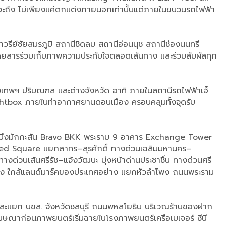
ที่จะถึง ไม่เพียงแค่ตกแต่งภายนอกเท่านั้นแต่ภายในขบวนรถไฟฟ้า
วรีย์ชัยสมรภูมิ สถานีชิดลม สถานีอ่อนนุช สถานีช่องนนทรี
ดยสารร่วมเก็บภาพความประทับใจตลอดเส้นทาง และร่วมสัมผัสทุก
ุงเทพฯ ปริมณฑล และต่างจังหวัด อาทิ ภายในสถานีรถไฟฟ้าเอ็
htbox ภายในท่าอากาศยานดอนเมือง ครอบคลุมทั้งจุดรับ
่านบึงมักกะสัน Bravo BKK พระราม 9 อาคาร Exchange Tower
ed Square แยกสาทร–สุรศักดิ์ ทางด่วนเฉลิมมหานคร–
ด่วนเส้นศรีรัช–แจ้งวัฒนะ มุ่งหน้าด่านประชาชื่น ทางด่วนศรี
มถึง ใกล้แลนด์มาร์คของประเทศอย่าง แยกหัวลำโพง ถนนพระราม
ี และแยก บขส. จังหวัดชลบุรี ถนนพหลโยธิน บริเวณร้านของฝาก
ฆษณาก่อนภาพยนตร์เริ่มฉายในโรงภาพยนตร์เครือเมเจอร์ ซีนี