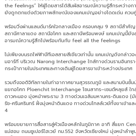
the feelings” ให้ผู้โดยสารได้สัมผัสอารมณ์ความรู้สึกระหว่างก
ยังถูกตกแต่งด้วยภาพลักษณ์ของแคมเปญอย่างโดดเด่น ควบคู่ก
พร้อมวิ่งผ่านแลนด์มาร์คใจกลางเมือง ครอบคลุม 9 สถานีสำคัญ ไ
สถานีศาลาแดง สถานีอโศก และสถานีพร้อมพงษ์ แคมเปญนี้ยังสร
อารมณ์ความรู้สึกไปพร้อมกันกับ feel all the feelings
ไม่เพียงบนรถไฟฟ้าบีทีเอสสายสีเขียวเท่านั้น แคมเปญดังกล่าว
มอาร์ที บริเวณ Narong Interchange ใกล้ทางด่วนรามอินทรา
กระเป๋าภายในประเทศและทางเดินผู้โดยสารขาเข้าระหว่างประเทศ
รวมถึงจอดิจิทัลภายในท่าอากาศยานสุวรรณภูมิ และสนามบินชั้
แยกอโศก Ploenchit Interchange โซนสาทร–เซนต์หลุยส์ ใกล
ดาวคะนอง มุ่งหน้าพระราม 3 ทางด่วนเฉลิมมหานคร-ดินแดง (มักกะ
รัช-ศรีนครินทร์ ฝั่งมุ่งหน้าดินแดง ทางด่วนโทลล์เวย์ทั้ง
4
พร้อมขยายการสื่อสารสู่หัวเมืองหลักในภูมิภาค อาทิ สี่แยก C
แม่ฮอม ถนนซูเปอร์ไฮเวย์ กม.552 จังหวัดเชียงใหม่ มุ่งหน้า