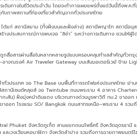
ารเดินทางในชีวิตประจำวัน โดยจะทำการเผยแพร่ตั้งแต่วันนี้ถึงพ.ค.
ับภาพสถานที่ท่องเที่ยวสำคัญจากทั่วประเทศไทย
ด้แก่ สถานีสยาม (ทั้งฝั่งบนและฝั่งล่าง) สถานีพญาไท สถานีอนุสา
้างประสบการณ์การพบเจอ “ลิซ่า” ระหว่างการเดินทาง ชวนให้ผู้โ
จะถูกสื่อสารผ่านสื่อในหลากหลายรูปแบบครอบคลุมทำเลสำคัญทั่วกร
–อาจณรงค์ Air Traveler Gateway บนเส้นมอเตอร์เวย์ ป้าย Lig
นนำทั่วประเทศ จอ The Base บนพื้นที่การรถไฟแห่งประเทศไทย ย
้สถานีเซนต์หลุยส์ จอ Twintube ถนนพระราม 4 อาคาร Charter
สัน) ฝั่งมุ่งหน้าดินแดง บริเวณทางด่วนบูรพาวิถี กม.2 ขาออก ทาง
ขาเข้าและขาออก โรงแรม SO/ Bangkok ถนนสาทรเหนือ–พระราม 4 รว
entral Phuket จังหวัดภูเก็ต สามแยกถนนโพธิ์ศรี จังหวัดอุดรธาน
ลำพูน และวงเวียนหอนาฬิกา จังหวัดลำปาง รวมถึงการฉายภาพยนตร์โ