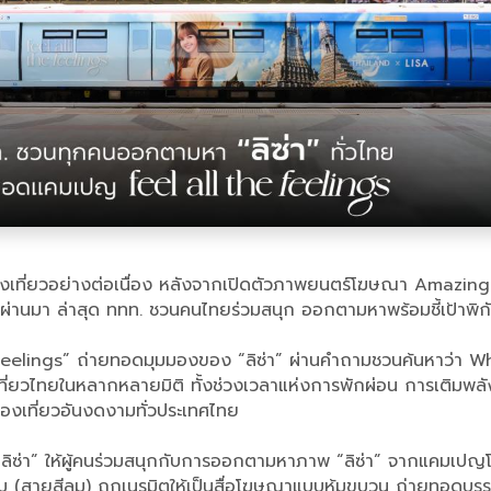
งเที่ยวอย่างต่อเนื่อง หลังจากเปิดตัวภาพยนตร์โฆษณา Amazing Th
ผ่านมา ล่าสุด ททท. ชวนคนไทยร่วมสนุก ออกตามหาพร้อมชี้เป้าพิกัด
feelings” ถ่ายทอดมุมมองของ “ลิซ่า” ผ่านคำถามชวนค้นหาว่า Wh
ที่ยวไทยในหลากหลายมิติ ทั้งช่วงเวลาแห่งการพักผ่อน การเติมพล
ท่องเที่ยวอันงดงามทั่วประเทศไทย
่า” ให้ผู้คนร่วมสนุกกับการออกตามหาภาพ “ลิซ่า” จากแคมเปญโฆ
ียวเข้ม (สายสีลม) ถูกเนรมิตให้เป็นสื่อโฆษณาแบบหุ้มขบวน ถ่าย