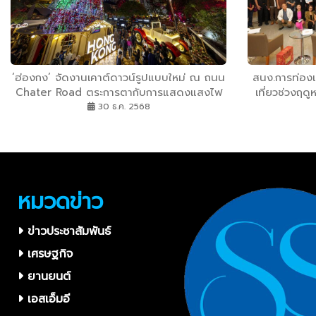
‘ฮ่องกง’ จัดงานเคาต์ดาวน์รูปแบบใหม่ ณ ถนน
สนง.การท่องเ
Chater Road ตระการตากับการแสดงแสงไฟ
เที่ยวช่วงฤด
ภายใต้ธีม “New Hopes New Beginnings”
ไท
30 ธ.ค. 2568
หมวดข่าว
ข่าวประชาสัมพันธ์
เศรษฐกิจ
ยานยนต์
เอสเอ็มอี