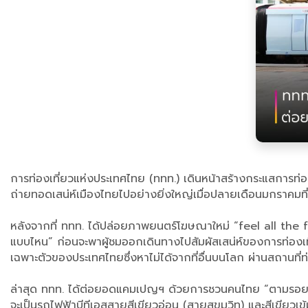
การท่องเที่ยวแห่งประเทศไทย (ททท.) เดินหน้าสร้างกระแสการท่อ
ถ่ายทอดเสน่ห์เมืองไทยไปอย่างยิ่งใหญ่เมื่อปลายเดือนมกราคมที่
หลังจากที่ ททท. ได้ปล่อยภาพยนตร์โฆษณาใหม่ “feel all the 
แบบไหน” ก่อนจะพาผู้ชมออกเดินทางไปสัมผัสเสน่ห์ของการท่องเ
เฉพาะตัวของประเทศไทยซึ่งหาไม่ได้จากที่อื่นบนโลก ผ่านสถานที่
ล่าสุด ททท. ได้ต่อยอดแคมเปญฯ ด้วยการชวนคนไทย “ตามรอยลิซ
จะเป็นรถไฟฟ้าบีทีเอสสายสีเขียวอ่อน (สายสุขุมวิท) และสีเข