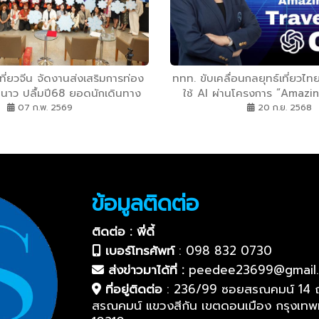
ที่ยวจีน จัดงานส่งเสริมการท่อง
ททท. ขับเคลื่อนกลยุทธ์เที่ยวไ
ูหนาว ปลื้มปี68 ยอดนักเดินทาง
ใช้ AI ผ่านโครงการ “Amazi
ยเที่ยวจีนเกินล้านคน
Travel Guide GPTs” ยกระดั
07 ก.พ. 2569
20 ก.ย. 2568
ท่องเที่ยวไทยสู่มาตรฐ
ข้อมูลติดต่อ
ติดต่อ : พี่ดี้
เบอร์โทรศัพท์
:
098 832 0730
ส่งข่าวมาได้ที่ :
peedee23699@gmail
ที่อยู่ติดต่อ
:
236/99 ซอยสรณคมน์ 14 
สรณคมน์ แขวงสีกัน เขตดอนเมือง กรุงเท