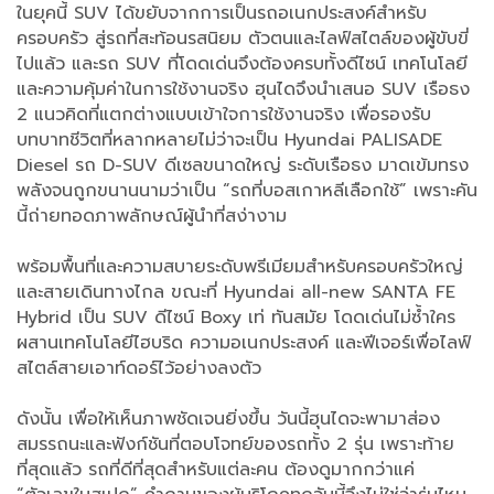
ในยุคนี้ SUV ได้ขยับจากการเป็นรถอเนกประสงค์สำหรับ
ครอบครัว สู่รถที่สะท้อนรสนิยม ตัวตนและไลฟ์สไตล์ของผู้ขับขี่
ไปแล้ว และรถ SUV ที่โดดเด่นจึงต้องครบทั้งดีไซน์ เทคโนโลยี
และความคุ้มค่าในการใช้งานจริง ฮุนไดจึงนำเสนอ SUV เรือธง
2 แนวคิดที่แตกต่างแบบเข้าใจการใช้งานจริง เพื่อรองรับ
บทบาทชีวิตที่หลากหลายไม่ว่าจะเป็น Hyundai PALISADE
Diesel รถ D-SUV ดีเซลขนาดใหญ่ ระดับเรือธง มาดเข้มทรง
พลังจนถูกขนานนามว่าเป็น “รถที่บอสเกาหลีเลือกใช้” เพราะคัน
นี้ถ่ายทอดภาพลักษณ์ผู้นำที่สง่างาม
พร้อมพื้นที่และความสบายระดับพรีเมียมสำหรับครอบครัวใหญ่
และสายเดินทางไกล ขณะที่ Hyundai all-new SANTA FE
Hybrid เป็น SUV ดีไซน์ Boxy เท่ ทันสมัย โดดเด่นไม่ซ้ำใคร
ผสานเทคโนโลยีไฮบริด ความอเนกประสงค์ และฟีเจอร์เพื่อไลฟ์
สไตล์สายเอาท์ดอร์ไว้อย่างลงตัว
ดังนั้น เพื่อให้เห็นภาพชัดเจนยิ่งขึ้น วันนี้ฮุนไดจะพามาส่อง
สมรรถนะและฟังก์ชันที่ตอบโจทย์ของรถทั้ง 2 รุ่น เพราะท้าย
ที่สุดแล้ว รถที่ดีที่สุดสำหรับแต่ละคน ต้องดูมากกว่าแค่