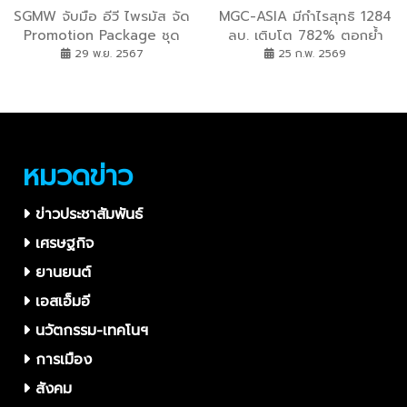
SGMW จับมือ อีวี ไพรมัส จัด
MGC-ASIA มีกำไรสุทธิ 1284
Promotion Package ชุด
ลบ. เติบโต 782% ตอกย้ำ
ใหญ่ใน Motor Expo 2024
การเข้าสู่รอบเติบโตใหม่ จ่าย
29 พ.ย. 2567
25 ก.พ. 2569
ปันผลระหว่างกาลเพิ่มอีก 0.11
บาทต่อหุ้น รวมทั้งปี 0.25
บาท คิดเป็น Dividend Yield
5.7%
หมวดข่าว
ข่าวประชาสัมพันธ์
เศรษฐกิจ
ยานยนต์
เอสเอ็มอี
นวัตกรรม-เทคโนฯ
การเมือง
สังคม