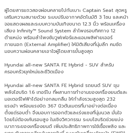
ผู้โดยสารแถวสองผ่อนคลายไปกับเบาะ Captain Seat สุดหรู
เสริมความสบายด้วย ระบบปรับอากาศอัตโนมัติ 3 โซน และหน้า
จอแสดงผลและระบบความบันเทิงขนาด 12.3 นิ้ว พร้อมเครื่อง
เสียง Infinity™ Sound System ลำโพงรอบทิศทาง 12
ตำแหน่ง พร้อมลำโพงซับวูฟเฟอร์และแอมพลิฟายเออร์
ภายนอก (External Amplifier) ให้มิติเสียงที่นุ่มลึก คมชัด
มอบความผ่อนคลายเอาใจผู้โดยสารขั้นสูงสุด
Hyundai all-new SANTA FE Hybrid - SUV สำหรับ
ครอบครัวยุคใหม่และชีวิตเมือง
Hyundai all-new SANTA FE Hybrid รถยนต์ SUV ขุม
พลังไฮบริด 1.6 เทอร์โบ ที่ผสานการทำงานของเครื่องยนต์และ
มอเตอร์ไฟฟ้าได้อย่างกลมกลืน ให้กำลังรวมสูงสุด 232
แรงม้า พร้อมแรงบิด 367 นิวตันเมตรที่มาอย่างต่อเนื่อง
ตั้งแต่รอบต่ำ จึงมอบการออกตัวและเร่งแซงที่นุ่มนวล มั่นใจ
โดยไม่ต้องเค้นรอบสูง ในเชิงวิศวกรรม ระบบไฮบริดช่วยแบ่ง
เบาภาระของเครื่องยนต์ เพิ่มประสิทธิภาพการใช้เชื้อเพลิง และ