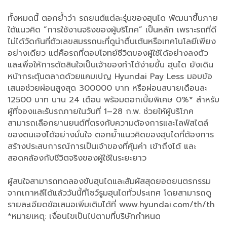
ทั้งหมดนี้ ตอกย้ำว่า รถยนต์แต่ละรุ่นของฮุนได พัฒนาขึ้นภาย
ใต้แนวคิด “การใช้งานจริงของผู้บริโภค” เป็นหลัก เพราะรถที่ดี
ไม่ได้วัดกันที่ตัวเลขสมรรถนะที่ดูน่าตื่นเต้นหรือเทคโนโลยีเพียง
อย่างเดียว แต่คือรถที่ตอบโจทย์ชีวิตของผู้ใช้ได้อย่างลงตัว
และเพื่อให้การตัดสินใจเป็นเจ้าของทำได้ง่ายขึ้น ฮุนได ยังเดิน
หน้ากระตุ้นตลาดด้วยแคมเปญ Hyundai Pay Less มอบข้อ
เสนอช่วยผ่อนสูงสุด 300000 บาท หรือผ่อนสบายเดือนละ
12500 บาท นาน 24 เดือน พร้อมดอกเบี้ยพิเศษ 0%* สำหรับ
ผู้ที่จองและรับรถภายในวันที่ 1–28 ก.พ. ช่วยให้ผู้บริโภค
สามารถเลือกยานยนต์ที่ตรงกับความต้องการและไลฟ์สไตล์
ของตนเองได้อย่างมั่นใจ ตอกย้ำแนวคิดของฮุนไดที่ต้องการ
สร้างประสบการณ์การเป็นเจ้าของที่คุ้มค่า เข้าถึงได้ และ
สอดคล้องกับชีวิตจริงของผู้ใช้ในระยะยาว
ผู้สนใจสามารถทดลองขับฮุนไดและสัมผัสสุดยอดยนตรกรรม
จากเกาหลีได้แล้ววันนี้ที่โชว์รูมฮุนไดทั่วประเทศ โดยสามารถดู
รายละเอียดข้อเสนอเพิ่มเติมได้ที่ www.hyundai.com/th/th
*หมายเหตุ: เงื่อนไขเป็นไปตามที่บริษัทกำหนด