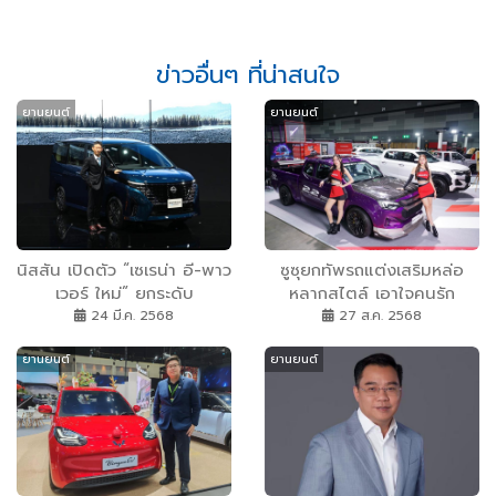
ข่าวอื่นๆ ที่น่าสนใจ
ยานยนต์
ยานยนต์
นิสสัน เปิดตัว “เซเรน่า อี-พาว
ซูซุยกทัพรถแต่งเสริมหล่อ
เวอร์ ใหม่” ยกระดับ
หลากสไตล์ เอาใจคนรัก
ประสบการณ์การขับขี่ กับ
สปอร์ตเรซซิ่ง ในงาน
24 มี.ค. 2568
27 ส.ค. 2568
เทคโนโลยี อี-พาวเวอร์ ตอบ
“Bangkok Auto Salon
ยานยนต์
ยานยนต์
โจทย์ครอบครัวนักเดินทางทุก
2025”
ไลฟ์สไตล์