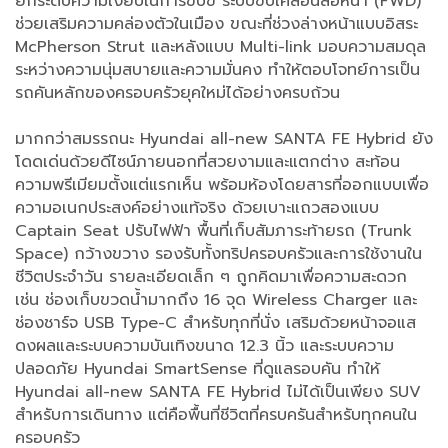
ยกระดับความเงียบในการขับขี่ ระบบขับเคลื่อนล้อหน้า (FWD)
ช่วยเสริมความคล่องตัวในเมือง ขณะที่ช่วงล่างหน้าแบบอิสระ
McPherson Strut และหลังแบบ Multi-link มอบความสมดุล
ระหว่างความนุ่มสบายและความมั่นคง ทำให้ตอบโจทย์การเป็น
รถคันหลักของครอบครัวยุคใหม่ได้อย่างครบถ้วน
มากกว่าสมรรถนะ Hyundai all-new SANTA FE Hybrid ยัง
โดดเด่นด้วยดีไซน์ภายนอกที่สวยงามและแตกต่าง สะท้อน
ความพรีเมียมตั้งแต่แรกเห็น พร้อมห้องโดยสารที่ออกแบบเพื่อ
ความอเนกประสงค์อย่างแท้จริง ด้วยเบาะแถวสองแบบ
Captain Seat ปรับไฟฟ้า พื้นที่เก็บสัมภาระท้ายรถ (Trunk
Space) กว้างขวาง รองรับทั้งทริปครอบครัวและการใช้งานใน
ชีวิตประจำวัน รายละเอียดเล็ก ๆ ถูกคิดมาเพื่อความสะดวก
เช่น ช่องเก็บขวดน้ำมากถึง 16 จุด Wireless Charger และ
ช่องชาร์จ USB Type-C สำหรับทุกที่นั่ง เสริมด้วยหน้าจอแส
ดงผลและระบบความบันเทิงขนาด 12.3 นิ้ว และระบบความ
ปลอดภัย Hyundai SmartSense ที่ดูแลรอบคัน ทำให้
Hyundai all-new SANTA FE Hybrid ไม่ได้เป็นเพียง SUV
สำหรับการเดินทาง แต่คือพื้นที่ชีวิตที่ครบครันสำหรับทุกคนใน
ครอบครัว