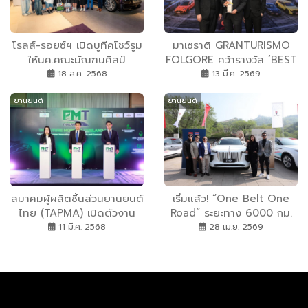
โรลส์-รอยซ์ฯ เปิดบูทีคโชว์รูม
มาเซราติ GRANTURISMO
ให้นศ.คณะมัณฑนศิลป์
FOLGORE คว้ารางวัล ‘BEST
ม.ศิลปากร สัมผัส
SUPER SPORT EV’ ที่งาน
18 ส.ค. 2568
13 มี.ค. 2569
ประสบการณ์ ความสุนทรีย์
CAR OF THE YEAR 2026
ยานยนต์
ยานยนต์
และแก่นแท้ของยนตรกรรม
ระดับอัลตราลักชัวรี่
สมาคมผู้ผลิตชิ้นส่วนยานยนต์
เริ่มแล้ว! “One Belt One
ไทย (TAPMA) เปิดตัวงาน
Road” ระยะทาง 6000 กม.
Future Mobility Thailand
HONGQI E-HS9 ทะยานจาก
11 มี.ค. 2568
28 เม.ย. 2569
2025 ครั้งแรก 3-5 เม.ย.ที่ไบ
แดนมังกร สู่สยามประเทศ
เทค บางนา เวทีเจรจาธุรกิจ
ระดับโลก