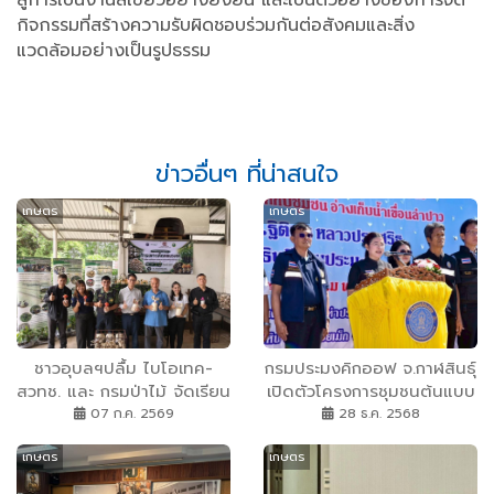
สู่การเป็นงานสีเขียวอย่างยั่งยืน และเป็นตัวอย่างของการจัด
กิจกรรมที่สร้างความรับผิดชอบร่วมกันต่อสังคมและสิ่ง
แวดล้อมอย่างเป็นรูปธรรม
ข่าวอื่นๆ ที่น่าสนใจ
เกษตร
เกษตร
ชาวอุบลฯปลื้ม ไบโอเทค-
กรมประมงคิกออฟ จ.กาฬสินธุ์
สวทช. และ กรมป่าไม้ จัดเรียน
เปิดตัวโครงการชุมชนต้นแบบ
รู้ทดลองเพาะเห็ดป่า ดัน
การจัดการกุ้งก้ามกราม มุ่ง
07 ก.ค. 2569
28 ธ.ค. 2568
นวัตกรรม “เห็ดครบวงจร”
เพิ่มผลผลิตสัตว์น้ำเศรษฐกิจ
เกษตร
เกษตร
สร้างความมั่นคงทางอาหาร-
ยกระดับคุณภาพชีวิตอย่าง
เสริมรายได้เกษตรกรอีสาน
ยั่งยืน