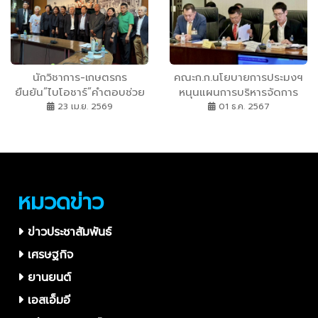
ยั่งยืน
นักวิชาการ-เกษตรกร
คณะก.ก.นโยบายการประมงฯ
ยืนยัน”ไบโอชาร์”คำตอบช่วย
หนุนแผนการบริหารจัดการ
ลดวิกฤติปุ๋ยแพง มูลนิธิ
ประมงยั่งยืน พร้อมตั้งคณะ
23 เม.ย. 2569
01 ธ.ค. 2567
ม.เกษตรฯผนึกสมาคมพืชพร
อนุก.ก.ฯ เสริมความแข็งแกร่ง
รณฯจัดเสวนาหาทางออกแก้
ในการจัดการทรัพยากรทะเล
ปัญหาปุ๋ยขาดแคลน
หมวดข่าว
ข่าวประชาสัมพันธ์
เศรษฐกิจ
ยานยนต์
เอสเอ็มอี