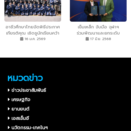
อาชีวศึกษาไทยจัดพิธีประกาศ
เข็มเหล็ก จับมือ จุฬาฯ
เกียรติคุณ เชิดชูนักเรียนคว้า
ร่วมพัฒนาและยกระดับ
รางวัลเวทีแกะสลักหิมะ
เทคโนโลยีฐานรากเสาเข็มเหล็ก
16 ม.ค. 2569
17 มิ.ย. 2568
นานาชาติ สร้างชื่อเสียงให้
หนุนอุตสาหกรรมก่อสร้างไทย
ประเทศ
ก้าวสู่สากล
หมวดข่าว
ข่าวประชาสัมพันธ์
เศรษฐกิจ
ยานยนต์
เอสเอ็มอี
นวัตกรรม-เทคโนฯ