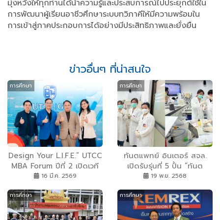
มุ่งหวังให้ทุกท่านได้นำความรู้และประสบการณ์ไปประยุกต์ใช้ใน
การพัฒนาผู้เรียนอาชีวศึกษาระบบทวิภาคีให้มีความพร้อมใน
การเข้าสู่ภาคประกอบการได้อย่างมีประสิทธิภาพและยั่งยืน
ข่าวอื่นๆ ที่น่าสนใจ
การศึกษา
การศึกษา
Design Your L.I.F.E.” UTCC
ทันตแพทย์ อินเตอร์ สจล.
MBA Forum ปีที่ 2 เปิดเวที
เปิดรับรุ่นที่ 5 ปั้น “ทันต
ผู้นำธุรกิจยุค AI
แพทย์นวัตกร” สู่ยุคดิจิทัลเต็ม
16 มี.ค. 2569
19 พ.ย. 2568
รูปแบบ
การศึกษา
การศึกษา