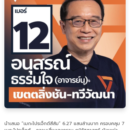
นำเสนอ “เมกะโปรเจ็กต์สีส้ม” 6.27 แสนล้านบาท ครอบคลุม 7