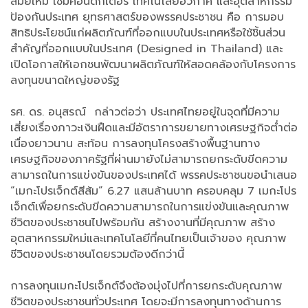
สมัยใหม่ เซมิคอนดักเตอร์ เทคโนโลยีอวกาศ และอุตสาหกรรม
ป้องกันประเทศ ยุทธศาสตร์ของพรรคประชาชน คือ การมอบ
สิทธิประโยชน์แก่ผลิตภัณฑ์ที่ออกแบบในประเทศหรือใช้ชิ้นส่วน
สำคัญที่ออกแบบในประเทศ (Designed in Thailand) และ
เปิดโอกาสให้เอกชนพัฒนาผลิตภัณฑ์ให้สอดคล้องกับโครงการ
ลงทุนขนาดใหญ่ของรัฐ
รศ. ดร. อนุสรณ์ กล่าวต่อว่า ประเทศไทยอยู่ในจุดที่มีความ
เสี่ยงเรื่องภาวะเงินฝืดและมีอัตราการขยายทางเศรษฐกิจต่ำต่อ
เนื่องยาวนาน สะท้อน การลงทุนโครงสร้างพื้นฐานทาง
เศรษฐกิจของภาครัฐที่ผ่านมายังไม่สามารถยกระดับขีดความ
สามารถในการแข่งขันของประเทศได้ พรรคประชาชนขอนำเสนอ
“เมกะโปรเจ็กต์สีส้ม” 6.27 แสนล้านบาท ครอบคลุม 7 เมกะโปร
เจ็กต์เพื่อยกระดับขีดความสามารถในการแข่งขันและคุณภาพ
ชีวิตของประชาชนไปพร้อมกัน สร้างงานที่มีคุณภาพ สร้าง
อุตสาหกรรมใหม่และเทคโนโลยีที่คนไทยเป็นเจ้าของ คุณภาพ
ชีวิตของประชาชนโดยรวมต้องดีกว่านี้
การลงทุนเมกะโปรเจ็กต์จึงต้องมุ่งไปที่การยกระดับคุณภาพ
ชีวิตของประชาชนทั่วประเทศ โดยจะมีการลงทุนทางด้านการ