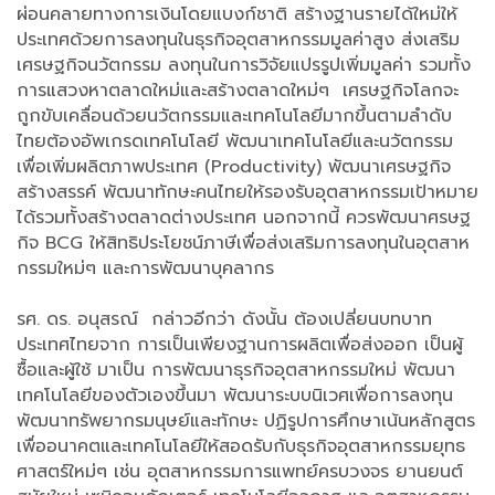
ผ่อนคลายทางการเงินโดยแบงก์ชาติ สร้างฐานรายได้ใหม่ให้
ประเทศด้วยการลงทุนในธุรกิจอุตสาหกรรมมูลค่าสูง ส่งเสริม
เศรษฐกิจนวัตกรรม ลงทุนในการวิจัยแปรรูปเพิ่มมูลค่า รวมทั้ง
การแสวงหาตลาดใหม่และสร้างตลาดใหม่ๆ เศรษฐกิจโลกจะ
ถูกขับเคลื่อนด้วยนวัตกรรมและเทคโนโลยีมากขึ้นตามลำดับ
ไทยต้องอัพเกรดเทคโนโลยี พัฒนาเทคโนโลยีและนวัตกรรม
เพื่อเพิ่มผลิตภาพประเทศ (Productivity) พัฒนาเศรษฐกิจ
สร้างสรรค์ พัฒนาทักษะคนไทยให้รองรับอุตสาหกรรมเป้าหมาย
ได้รวมทั้งสร้างตลาดต่างประเทศ นอกจากนี้ ควรพัฒนาศรษฐ
กิจ BCG ให้สิทธิประโยชน์ภาษีเพื่อส่งเสริมการลงทุนในอุตสาห
กรรมใหม่ๆ และการพัฒนาบุคลากร
รศ. ดร. อนุสรณ์ กล่าวอีกว่า ดังนั้น ต้องเปลี่ยนบทบาท
ประเทศไทยจาก การเป็นเพียงฐานการผลิตเพื่อส่งออก เป็นผู้
ซื้อและผู้ใช้ มาเป็น การพัฒนาธุรกิจอุตสาหกรรมใหม่ พัฒนา
เทคโนโลยีของตัวเองขึ้นมา พัฒนาระบบนิเวศเพื่อการลงทุน
พัฒนาทรัพยากรมนุษย์และทักษะ ปฏิรูปการศึกษาเน้นหลักสูตร
เพื่ออนาคตและเทคโนโลยีให้สอดรับกับธุรกิจอุตสาหกรรมยุทธ
ศาสตร์ใหม่ๆ เช่น อุตสาหกรรมการแพทย์ครบวงจร ยานยนต์