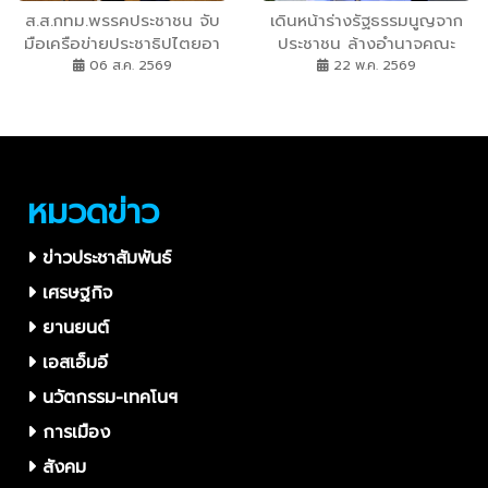
ส.ส.กทม.พรรคประชาชน จับ
เดินหน้าร่างรัฐธรรมนูญจาก
มือเครือข่ายประชาธิปไตยอา
ประชาชน ล้างอำนาจคณะ
เซียนฯ คัดค้าน“มิน อ่อง
รัฐประหารในการกำกับระบอบ
06 ส.ค. 2569
22 พ.ค. 2569
หล่าย” ใช้ประเทศไทยสร้าง
ประชาธิปไตย
ความชอบธรรมให้กับระบอบ
เผด็จการในเมียนมา เรียกร้อง
ให้ รัฐบาลเผด็จการทหาร
เคารพมติอาเซียน
หมวดข่าว
ข่าวประชาสัมพันธ์
เศรษฐกิจ
ยานยนต์
เอสเอ็มอี
นวัตกรรม-เทคโนฯ
การเมือง
สังคม