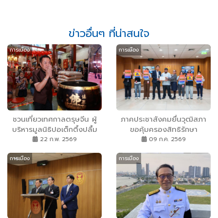
ข่าวอื่นๆ ที่น่าสนใจ
การเมือง
การเมือง
ชวนเที่ยวเทศกาลตรุษจีน ผู้
ภาคประชาสังคมยื่นวุฒิสภา
บริหารมูลนิธิปอเต็กตึ้งปลื้ม
ขอคุ้มครองสิทธิรักษา
“อนุทิน ชาญวีรกูล” พร้อม
พยาบาลและสิทธิประกันตัว
22 ก.พ. 2569
09 ก.ค. 2569
คณะ เข้าสักการะหลวงปู่ไต้ฮง
ของ“เอกชัย หงส์กังวาน”
การเมือง
การเมือง
ที่ศาลเจ้าไต้ฮงกง