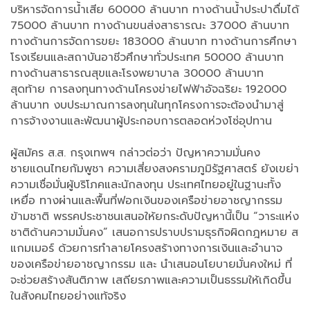
บริหารจัดการน้ำเสีย 60000 ล้านบาท ทางด้านน้ำประปาดื่มได้
75000 ล้านบาท ทางด้านขนส่งสาธารณะ 37000 ล้านบาท
ทางด้านการจัดการขยะ 183000 ล้านบาท ทางด้านการศึกษา
โรงเรียนและสถาบันอาชีวศึกษาทั่วประเทศ 50000 ล้านบาท
ทางด้านสาธารณสุขและโรงพยาบาล 30000 ล้านบาท
สุดท้าย การลงทุนทางด้านโครงข่ายไฟฟ้าอัจฉริยะ 192000
ล้านบาท งบประมาณการลงทุนในทุกโครงการจะต้องนำมาสู่
การจ้างงานและพัฒนาผู้ประกอบการตลอดห่วงโซ่อุปทาน
ผู้สมัคร ส.ส. กรุงเทพฯ กล่าวต่อว่า ปัญหาความมั่นคง
ชายแดนไทยกัมพูชา ความเสี่ยงสงครามภูมิรัฐศาสตร์ ยังเขย่า
ความเชื่อมั่นผู้บริโภคและนักลงทุน ประเทศไทยอยู่ในฐานะทั้ง
เหยื่อ ทางผ่านและพื้นที่ฟอกเงินของเครือข่ายอาชญากรรม
ข้ามชาติ พรรคประชาชนเสนอให้ยกระดับปัญหานี้เป็น “วาระแห่ง
ชาติด้านความมั่นคง” เสนอการปราบปรามธุรกิจผิดกฎหมาย ส
แกมเมอร์ ด้วยการทำลายโครงสร้างทางการเงินและอำนาจ
ของเครือข่ายอาชญากรรม และ นำเสนอนโยบายมั่นคงใหม่ ที่
จะช่วยสร้างสันติภาพ เสถียรภาพและความเป็นธรรมให้เกิดขึ้น
ในสังคมไทยอย่างแท้จริง