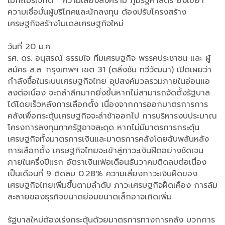
เมกะโปรเจ็กต์ ความเสี่ยงสงคราม ภูมิรัฐศาสตร์ ยังเขย่า
ความเชื่อมั่นผู้บริโภคและนักลงทุน ต้องปรับโครงสร้าง
เศรษฐกิจสร้างโมเดลเศรษฐกิจใหม่
วันที่ 20 ม.ค.
รศ. ดร. อนุสรณ์ ธรรมใจ ทีมเศรษฐกิจ พรรคประชาชน และ ผู้
สมัคร ส.ส. กรุงเทพฯ เขต 31 (ตลิ่งชัน ทวีวัฒนา) เปิดเผยว่า
กำลังซื้อในระบบเศรษฐกิจไทย อุปสงค์มวลรวมภายในอ่อนแอ
ลงต่อเนื่อง จะถลำลึกมากยิ่งขึ้นหากไม่สามารถจัดตั้งรัฐบาล
ได้โดยเร็วหลังการเลือกตั้ง เนื่องจากการออกมาตรการการ
คลังเพื่อกระตุ้นเศรษฐกิจจะล่าช้าออกไป การบริหารงบประมาณ
โครงการลงทุนภาครัฐอาจสะดุด หากไม่มีมาตรการกระตุ้น
เศรษฐกิจทั้งมาตรการเงินและมาตรการคลังโดยฉับพลันหลัง
การเลือกตั้ง เศรษฐกิจไทยจะเข้าสู่ภาวะเงินฝืดอย่างชัดเจน
ภายในครึ่งปีแรก อัตราเงินเฟ้อเดือนธันวาคมติดลบต่อเนื่อง
เป็นเดือนที่ 9 ติดลบ 0.28% ความเสี่ยงภาวะเงินฝืดของ
เศรษฐกิจไทยเพิ่มขึ้นตามลำดับ ภาวะเศรษฐกิจฝืดเคือง การล้ม
ละลายของธุรกิจขนาดย่อมขนาดเล็กอาจเกิดเพิ่ม
รัฐบาลใหม่ต้องเร่งกระตุ้นด้วยมาตรการทางการคลัง บวกการ