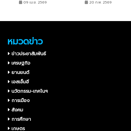
สหรัฐฯ ปั้น Ecosystem เซมิ
Contest ปีที่ 8” ณ
09 เม.ย. 2569
20 ก.พ. 2569
คอนดักเตอร์ขั้นสูง รองรับยุค
ICONSIAM ทีม ”X-XIE” คว้า
AI
แชมป์ ท่ามกลางบรรยากาศ
สุดคึกคักของเหล่าคนรุ่นใหม่
หมวดข่าว
ข่าวประชาสัมพันธ์
เศรษฐกิจ
ยานยนต์
เอสเอ็มอี
นวัตกรรม-เทคโนฯ
การเมือง
สังคม
การศึกษา
เกษตร