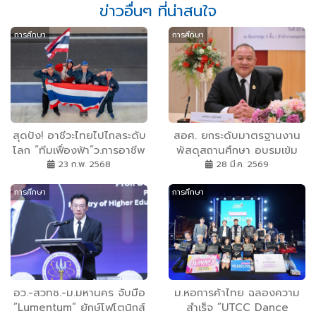
ข่าวอื่นๆ ที่น่าสนใจ
การศึกษา
การศึกษา
สุดปัง! อาชีวะไทยไปไกลระดับ
สอศ. ยกระดับมาตรฐานงาน
โลก “ทีมเฟื่องฟ้า”ว.การอาชีพ
พัสดุสถานศึกษา อบรมเข้ม
อัมพวา คว้ารองชนะเลิศอันดับ
“โปร่งใส ตรวจสอบได้” ลด
23 ก.พ. 2568
28 มี.ค. 2569
1 ศึก Shell Eco-marathon
ความเสี่ยง
การศึกษา
การศึกษา
Asia-Pacific and the
Middle East 2025 ที่กาตาร์
อว.-สวทช.-ม.มหานคร จับมือ
ม.หอการค้าไทย ฉลองความ
”Lumentum” ยักษ์โฟโตนิกส์
สำเร็จ ”UTCC Dance