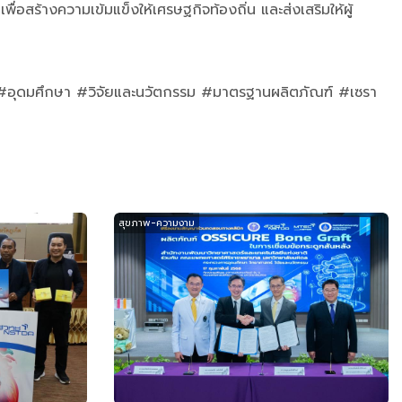
อสร้างความเข้มแข็งให้เศรษฐกิจท้องถิ่น และส่งเสริมให้ผู้
#อุดมศึกษา #วิจัยและนวัตกรรม #มาตรฐานผลิตภัณฑ์ #เซรา
สุขภาพ-ความงาม