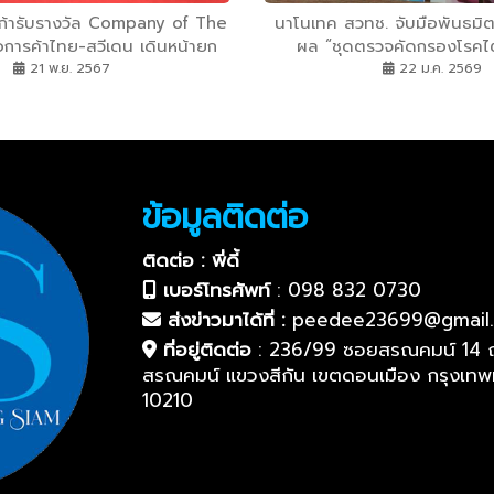
ก้ารับรางวัล Company of The
นาโนเทค สวทช. จับมือพันธมิ
การค้าไทย-สวีเดน เดินหน้ายก
ผล “ชุดตรวจคัดกรองโรคไต
นไทยผ่านโครงการ และนวัตกรรม
21 พ.ย. 2567
22 ม.ค. 2569
ทางการแพทย์
ข้อมูลติดต่อ
ติดต่อ : พี่ดี้
เบอร์โทรศัพท์
:
098 832 0730
ส่งข่าวมาได้ที่ :
peedee23699@gmail
ที่อยู่ติดต่อ
:
236/99 ซอยสรณคมน์ 14 
สรณคมน์ แขวงสีกัน เขตดอนเมือง กรุงเท
10210