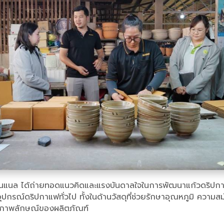
์เนชั่นแนล ได้ถ่ายทอดแนวคิดและแรงบันดาลใจในการพัฒนาแก้วดร
กอุปกรณ์ดริปกาแฟทั่วไป ทั้งในด้านวัสดุที่ช่วยรักษาอุณหภูมิ ค
และภาพลักษณ์ของผลิตภัณฑ์