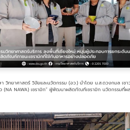
กษา วิทยาศาสตร์ วิจัยและนวัตกรรม (อว.) นำโดย น.ส.ดวงกมล เช
(NA NAWA) เซรามิก” ผู้พัฒนาผลิตภัณฑ์เซรามิก นวัตกรรมที่ผสานง