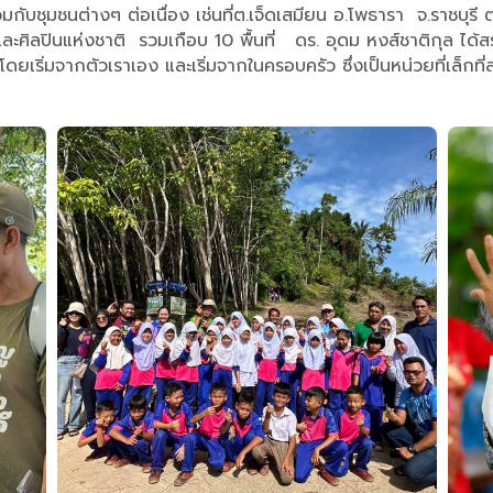
กับชุมชนต่างๆ ต่อเนื่อง เช่นที่ต.เจ็ดเสมียน อ.โพธารา จ.ราชบุร
และศิลปินแห่งชาติ รวมเกือบ 10 พื้นที่ ดร. อุดม หงส์ชาติกุล ได
ด้ โดยเริ่มจากตัวเราเอง และเริ่มจากในครอบครัว ซึ่งเป็นหน่วยที่เล็กที่