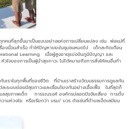
ทุกคนที่ลุกขึ้นมาเป็นแบบอย่างแห่งการเปลี่ยนแปลง เช่น พ่อแม่ที่
กๆทำเรื่องนี้จนสำเร็จ ทำให้ปัญหาขยะในชุมชนหมดไป เด็กสะกิดเตือน
rational Learning เมื่อผู้สูงอายุแบ่งปันภูมิปัญญา และ
 หัวใจของการเป็นผู้นำสุขภาวะ ไม่ได้หมายถึงการสั่งให้คนอื่นทำ
บเราในทุกพื้นที่ของชีวิต ที่บ้านเราสร้างวัฒนธรรมการดูแลกัน
่ละระบบย่อยมีสุขภาวะและเชื่อมโยงกันอย่างเอื้อเฟื้อ ในที่สุดก็
วมดูแลสุขภาพเด็ก การรณรงค์ องค์กรปลอดปัจจัยเสี่ยง การตั้ง
่งความห่วงใย หรือเรียกว่า บรม/ บวร ดังเช่นที่ตำบลเจ็ดเสมียน