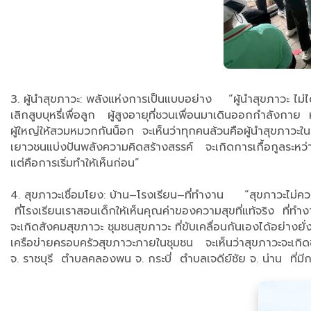
3. ผู้นำสุขภาวะ: พลังแห่งการเป็นแบบอย่าง “ผู้นำสุขภาวะ ไม่ได้
เลิกสูบบุหรี่เพื่อลูก ผู้สูงอายุที่ชวนเพื่อนมาเดินออกกำลังกาย 
ผู้ใหญ่ให้สวมหมวกกันน็อก จะเห็นว่าทุกคนล้วนคือผู้นำสุขภาว
เยาวชนแบ่งปันพลังความคิดสร้างสรรค์ จะเกิดการเกื้อกูลระหว่างร
แต่คือการเริ่มทำให้เห็นก่อน”
4. สุขภาวะเชื่อมโยง: บ้าน–โรงเรียน–ที่ทำงาน “สุขภาวะไม่ควร
ที่โรงเรียนเราสอนเด็กให้เห็นคุณค่าของความสุขที่แท้จริง ที่ทำงา
จะเกิดสังคมสุขภาวะ ชุมชนสุขภาวะ ที่ขับเคลื่อนกันเองได้อย่
เครือข่ายครอบครัวสุขภาวะภายในชุมชน จะเห็นว่าสุขภาวะจะเกิดขึ้
จ. ราชบุรี ตำบลคลองพน จ. กระบี่ ตำบลเจดีย์ชัย จ. น่าน ที่ม