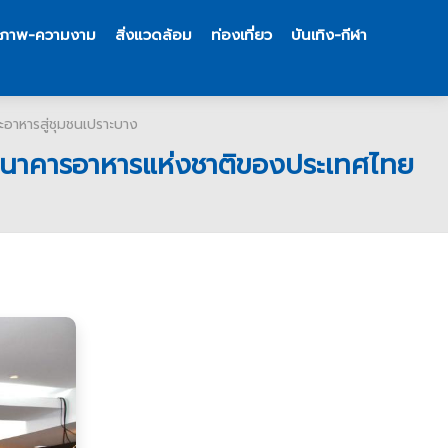
ขภาพ-ความงาม
สิ่งแวดล้อม
ท่องเที่ยว
บันเทิง-กีฬา
ะอาหารสู่ชุมชนเปราะบาง
ดลธนาคารอาหารแห่งชาติของประเทศไทย