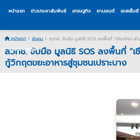
หน้าแรก
ข่าวประชาสัมพันธ์
เศรษฐกิจ
ยานยนต์
เอสเอ็มอี
หน้าแรก
สังคม
สวทช. จับมือ มูลนิธิ SOS ลงพื้นที่ “เชียงใหม
สวทช. จับมือ มูลนิธิ SOS ลงพื้นที
แสงแห่งธรรม
กู้วิกฤตขยะอาหารสู่ชุมชนเปราะบาง