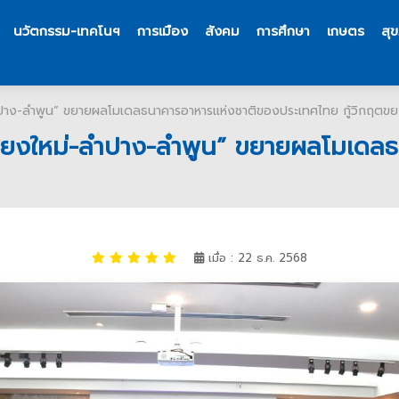
นวัตกรรม-เทคโนฯ
การเมือง
สังคม
การศึกษา
เกษตร
สุ
่-ลำปาง-ลำพูน” ขยายผลโมเดลธนาคารอาหารแห่งชาติของประเทศไทย กู้วิกฤตขย
่ “เชียงใหม่-ลำปาง-ลำพูน” ขยายผลโมเ
เมื่อ : 22 ธ.ค. 2568