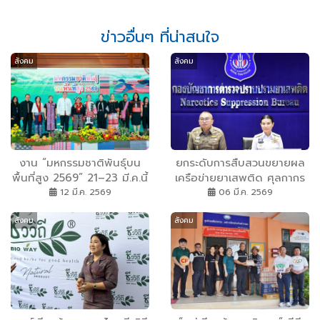
ข่าวอื่นๆ ที่น่าสนใจ
สังคม
สังคม
งาน “มหกรรมชาติพันธุ์บน
ยกระดับการสืบสวนขยายผล
พื้นที่สูง 2569” 21–23 มี.ค.นี้
เครือข่ายยาเสพติด ศุลกากร
พม. ชวนเที่ยวเชียงใหม่ สัมผัส
จับมือปส. สกัดกั้นการลำเลียง
12 มี.ค. 2569
06 มี.ค. 2569
อัตลักษณ์ 10 ชาติพันธุ์
ส่งยาเสพติด สอดรับนโยบาย
สังคม
สังคม
รัฐบาลปราบอาชญากรรมข้าม
ชาติ