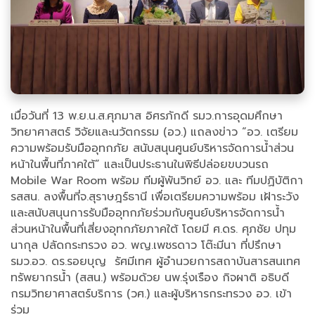
เมื่อวันที่ 13 พ.ย.น.ส.ศุภมาส อิศรภักดี รมว.การอุดมศึกษา
วิทยาศาสตร์ วิจัยและนวัตกรรม (อว.) แถลงข่าว “อว. เตรียม
ความพร้อมรับมืออุทกภัย สนับสนุนศูนย์บริหารจัดการน้ำส่วน
หน้าในพื้นที่ภาคใต้” และเป็นประธานในพิธีปล่อยขบวนรถ
Mobile War Room พร้อม ทีมผู้พันวิทย์ อว. และ ทีมปฏิบัติกา
รสสน. ลงพื้นที่จ.สุราษฎร์ธานี เพื่อเตรียมความพร้อม เฝ้าระวัง
และสนับสนุนการรับมืออุทกภัยร่วมกับศูนย์บริหารจัดการน้ำ
ส่วนหน้าในพื้นที่เสี่ยงอุทกภัยภาคใต้ โดยมี ศ.ดร. ศุภชัย ปทุม
นากุล ปลัดกระทรวง อว. พญ.เพชรดาว โต๊ะมีนา ที่ปรึกษา
รมว.อว. ดร.รอยบุญ รัศมีเทศ ผู้อำนวยการสถาบันสารสนเทศ
ทรัพยากรน้ำ (สสน.) พร้อมด้วย นพ.รุ่งเรือง กิจผาติ อธิบดี
กรมวิทยาศาสตร์บริการ (วศ.) และผู้บริหารกระทรวง อว. เข้า
ร่วม