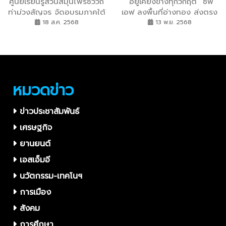
ศูนย์เรียนรู้สวนสมุนไพรชีววิถี
“อยู่เคียงข้างทุกวิกฤต” ซีพี
ท่าม่วงสัญจร จัดอบรมภาคใต้
เอฟ ลงพื้นที่อ่างทอง ส่งตรง
ครั้งแรกที่ชุมพร สานต่อ
ความช่วยเหลือ เติมพลัง
18 ส.ค. 2568
13 พ.ย. 2568
โครงการ เรียนรู้ สร้างงาน
ใจ...ไม่ทิ้งกันในยามยาก
สร้างรายได้ กับ TikTok
หมวดข่าว
ข่าวประชาสัมพันธ์
เศรษฐกิจ
ยานยนต์
เอสเอ็มอี
นวัตกรรม-เทคโนฯ
การเมือง
สังคม
การศึกษา