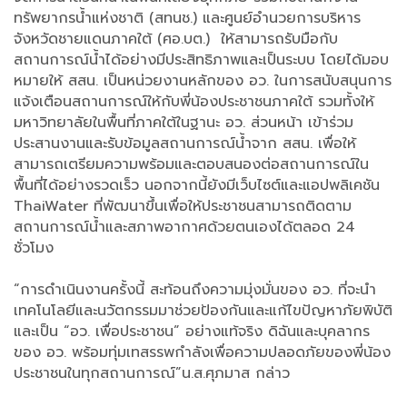
ทรัพยากรน้ำแห่งชาติ (สทนช.) และศูนย์อำนวยการบริหาร
จังหวัดชายแดนภาคใต้ (ศอ.บต.) ให้สามารถรับมือกับ
สถานการณ์น้ำได้อย่างมีประสิทธิภาพและเป็นระบบ โดยได้มอบ
หมายให้ สสน. เป็นหน่วยงานหลักของ อว. ในการสนับสนุนการ
แจ้งเตือนสถานการณ์ให้กับพี่น้องประชาชนภาคใต้ รวมทั้งให้
มหาวิทยาลัยในพื้นที่ภาคใต้ในฐานะ อว. ส่วนหน้า เข้าร่วม
ประสานงานและรับข้อมูลสถานการณ์น้ำจาก สสน. เพื่อให้
สามารถเตรียมความพร้อมและตอบสนองต่อสถานการณ์ใน
พื้นที่ได้อย่างรวดเร็ว นอกจากนี้ยังมีเว็บไซต์และแอปพลิเคชัน
ThaiWater ที่พัฒนาขึ้นเพื่อให้ประชาชนสามารถติดตาม
สถานการณ์น้ำและสภาพอากาศด้วยตนเองได้ตลอด 24
ชั่วโมง
“การดำเนินงานครั้งนี้ สะท้อนถึงความมุ่งมั่นของ อว. ที่จะนำ
เทคโนโลยีและนวัตกรรมมาช่วยป้องกันและแก้ไขปัญหาภัยพิบัติ
และเป็น “อว. เพื่อประชาชน” อย่างแท้จริง ดิฉันและบุคลากร
ของ อว. พร้อมทุ่มเทสรรพกำลังเพื่อความปลอดภัยของพี่น้อง
ประชาชนในทุกสถานการณ์”น.ส.ศุภมาส กล่าว