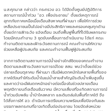
น.ส.ศุภมาส กล่าวว่า กระทรวง อว. ได้จัดตั้งศูนย์ปฏิบัติการ
สถานการณ์น้ำท่วม “อว. เพื่อประชาชน” ตั้งแต่เหตุการณ์
อุทกภัยภาคเหนือเมื่อเดือนสิงหาคมที่ผ่านมา เพื่อให้การช่วย
เหลือประชาชนเป็นไปอย่างมีประสิทธิภาพและครอบคลุมทุกด้าน
ตั้งแต่การเฝ้าระวัง แจ้งเตือน จนถึงฟื้นฟูพื้นที่ที่ได้รับผลกระทบ
โดยมีคณะทำงาน 3 ชุดขับเคลื่อนการดำเนินงาน ได้แก่ คณะ
ทำงานติดตามและเฝ้าระวังสถานการณ์ คณะทำงานให้ความ
ช่วยเหลือผู้ประสบภัย และคณะทำงานฟื้นฟูผู้ประสบภัย
จากการติดตามสถานการณ์น้ำอย่างใกล้ชิดของคณะทำงาน
ติดตามและเฝ้าระวังสถานการณ์โดย สสน. พบว่าตั้งแต่ช่วง
ปลายเดือนตุลาคม ที่ผ่านมา เริ่มมีฝนตกหนักในหลายพื้นที่ของ
ภาคใต้จนทำให้ระดับน้ำในแม่น้ำสายสำคัญมีระดับน้ำเพิ่มสูงขึ้น
และคาดว่าจะมีฝนตกหนักอย่างต่อเนื่องในช่วงปลายเดือน
พฤศจิกายนถึงเดือนธันวาคม มีความเสี่ยงที่จะเกิดสถานการณ์
น้ำท่วมฉับพลัน น้ำป่าไหลหลาก และดินถล่มในพื้นที่ภาคใต้ จึง
ได้สั่งการให้ อว. ดำเนินการเตรียมความพร้อมเพื่อป้องกันและ
บรรเทาผลกระทบที่อาจเกิดขึ้นต่อประชาชน โดยจัดส่งหน่วย