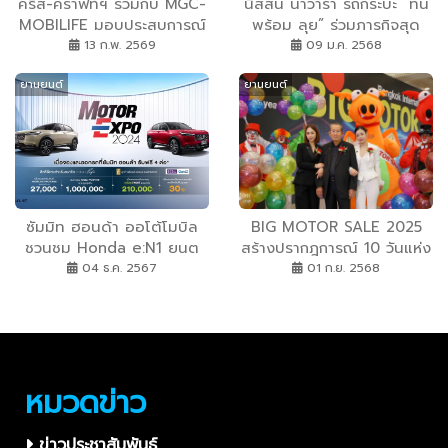
คริส-คราฟท์ฯ ร่วมกับ MGC-
นิสสัน นาวารา รถกระบะ “ทน
MOBILIFE มอบประสบการณ์
พร้อม ลุย” ร่วมภารกิจสุด
ล่องเรือสุดเอ็กซ์คลูซีฟ
ท้าทายกับ WWF ดูแล-สำรวจ
13 ก.พ. 2569
09 ม.ค. 2568
‘TRIAL IN LOVE’ ต้อนรับ
ผืนป่า
ยานยนต์
ยานยนต์
เดือนแห่งความรัก
ซัมมิท ฮอนด้า ออโต้โมบิล
BIG MOTOR SALE 2025
ชวนชม Honda e:N1 ยนต
สร้างปรากฎการณ์ 10 วันแห่ง
รกรรมไฟฟ้า 100% และยนต
ความสุข รวมโชว์รูมแบรนด์
04 ธ.ค. 2567
01 ก.ย. 2568
รกรรมรุ่นล่าสุด New Honda
ดังกระตุ้นกำลังซื้อ ดัน
HR-V e:HEV ภายในงาน
เศรษฐกิจไทยเติบโตช่วงกลาง
มหกรรมยานยนต์ ครั้งที่ 41
ปี
หมวดข่าว
ข่าวประชาสัมพันธ์