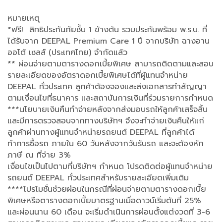
หมายเหตุ
*ฟรี! สิทธิประกันภัยชั้น 1 ข้างต้น รวมประกันพร้อม พ.ร.บ. ที่
ได้รับจาก DEEPAL Premium Care 1 ปี จากบริษัท ฉางอาน
ออโต้ เซลส์ (ประเทศไทย) จำกัดแล้ว
** ผ่อนจ่ายตามตารางดอกเบี้ยพิเศษ สามารถติดตามและสอบ
รายละเอียดของอัตราดอกเบี้ยพิเศษได้ที่ผู้แทนจำหน่าย
DEEPAL ทั่วประเทศ ลูกค้าต้องจองและส่งเอกสารทำสัญญา
ตามเงื่อนไขที่ธนาคาร และสถาบันการเงินที่ร่วมรายการกำหนด
***นโยบายเงินคืนทำจ่ายหลังจากส่งมอบรถให้ลูกค้าเสร็จสิ้น
และมีการตรวจสอบจากทางบริษัทฯ จึงจะทำจ่ายเงินคืนให้แก่
ลูกค้าผ่านทางผู้แทนจำหน่ายรถยนต์ DEEPAL ที่ลูกค้าได้
ทำการซื้อรถ ภายใน 60 วันหลังจากวันรับรถ และจะต้องหัก
ภาษี ณ ที่จ่าย 3%
เงื่อนไขเป็นไปตามที่บริษัทฯ กําหนด โปรดติดต่อผู้แทนจำหน่าย
รถยนต์ DEEPAL ทั่วประเทศสำหรับรายละเอียดเพิ่มเติม
****โปรโมชั่นช่วยผ่อนในกรณีที่ผ่อนจ่ายตามตารางดอกเบี้ย
พิเศษหรือตารางดอกเบี้ยมาตรฐานเมื่อดาวน์เริ่มต้นที่ 25%
และผ่อนนาน 60 เดือน จะเริ่มดำเนินการผ่อนตั้งแต่งวดที่ 3-6