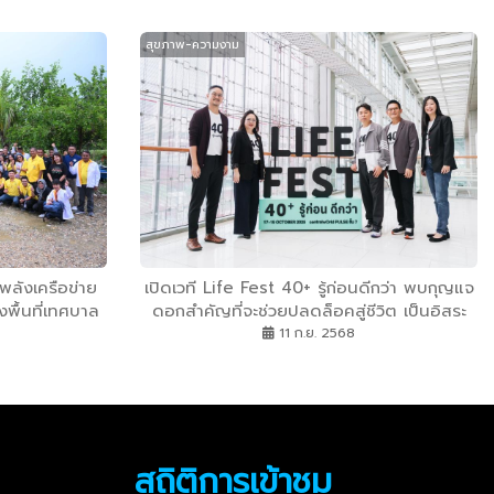
สุขภาพ-ความงาม
ลังเครือข่าย
เปิดเวที Life Fest 40+ รู้ก่อนดีกว่า พบกุญแจ
งพื้นที่เทศบาล
ดอกสำคัญที่จะช่วยปลดล็อคสู่ชีวิต เป็นอิสระ
อย่างยั่งยืน กับ 5 เรื่องต้องเตรียมพร้อม “การ
11 ก.ย. 2568
เงิน สุขภาพ จิตใจ ไลฟ์สไตล์ และเทคโนโลยี”
สถิติการเข้าชม