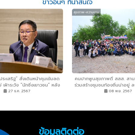
ข่าวอื่นๆ ที่น่าสนใจ
สุขภาพ-ความงาม
ะเสริฐ” สั่งเดินหน้าคุมเข้มลด
คนปากพูนสุขภาพดี สสส. สานพ
่ เฝ้าระวัง “นักซิ่งเยาวชน” หลัง
ร่วมสร้างชุมชนท้องถิ่นน่าอยู่ ล
“เจ็บ-ตาย” เฉลี่ยชั่วโมงละ 3 คน
เมืองปากพูน
27 ธ.ค. 2567
08 พ.ย. 2567
ข้อมูลติดต่อ