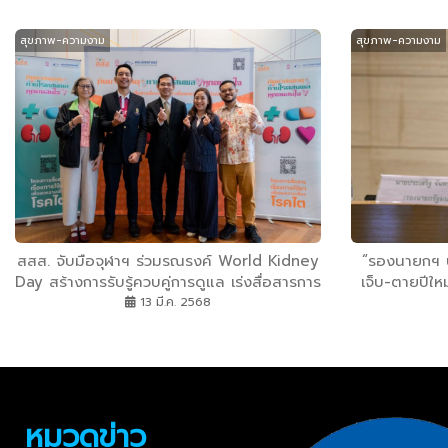
สุขภาพ-ความงาม
สุขภาพ-ความงาม
สสส. จับมือจุฬาฯ ร่วมรณรงค์ World Kidney
“รองนายกฯ ปร
Day สร้างการรับรู้ควบคู่การดูแล เร่งสื่อสารการ
เจ็บ-ตายปีใหม
ใช้ยาเพื่อลดความเสี่ยงโรคไต
พบดื่มแล้วขับ 
13 มี.ค. 2568
หมวดข่าว