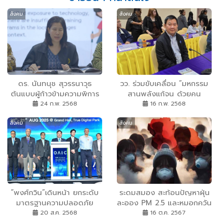
สังคม
สังคม
ดร. นันทนุช สุวรรนาวุธ
วว. ร่วมขับเคลื่อน ”มหกรรม
ต้นแบบผู้ก้าวข้ามความพิการ
สานพลังแก้จน ด้วยคน
ปลดล็อกศักยภาพตัวเอง แนะ
บุรีรัมย์” โชว์ผลงานสร้าง
24 ก.พ. 2568
16 ก.พ. 2568
เส้นทางประสบความสำเร็จ
สังคมคาร์บอนต่ำอย่างยั่งยืน
สังคม
สังคม
เรียนรู้สิ่งใหม่ เตรียมตัวให้
พร้อมกับโอกาสที่เข้ามา
“พงศ์กวิน”เดินหน้า ยกระดับ
ระดมสมอง สะท้อนปัญหาฝุ่น
มาตรฐานความปลอดภัย
ละออง PM 2.5 และหมอกควัน
แรงงานไทย ตั้งเป้า ลด
ร่วมหาแนวทางแก้ไขที่ถูกต้อง
20 ส.ค. 2568
16 ต.ค. 2567