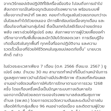
จากเวิร์กชอปเชิงปฏิบัติที่ใช้เครื่องมือจริง ไปจนถึงการเข้าไป
สังเกตการณ์ในห้องฉุกเฉินของโรงพยาบาล พร้อมระบบพี่
เลี้ยงจากเจ้าหน้าที่ รพ.สต. คอยกำกับดูแลในช่วงแรกจนกว่าจะ
มั่นใจและทำได้ด้วยตนเอง มีการฝึกซ้อมต่อเนื่องทุกเดือน และ
เชื่อมโยงกันผ่านกลุ่มไลน์ ซึ่งเป็นเทคโนโลยีเรียบง่ายแต่ทรง
พลัง เพราะช่วยให้ซูเปอร์ อสม. ส่งภาพอาการผู้ป่วยเพื่อขอคำ
ปรึกษาจากทีมพี่เลี้ยงและนักวิจัยได้ตลอดเวลา การเรียนรู้จึง
เกิดขึ้นจริงในทุกพื้นที่ ทุกครั้งที่ออกปฏิบัติงาน และความ
รวดเร็วนี้เองที่ช่วยให้ชีวิตคนในชุมชนปลอดภัยขึ้น” นายบวร
ศักดิ์ กล่าว
ในช่วงระยะเวลาเพียง 7 เดือน (ต.ค. 2566 ถึงเม.ย. 2567 ) ซู
เปอร์ อสม. จำนวน 30 คน สามารถทำหน้าที่เป็นด่านหน้าในการ
ดูแลสุขภาพชาวบ้านได้อย่างมีประสิทธิภาพ ตัวเลขที่สะท้อนผล
งานอย่างชัดเจนคือการให้บริการรักษาตามอาการรวม 1268
ครั้ง โดยเกือบครึ่งหนึ่งเป็นปัญหาระบบทางเดินหายใจ
นอกจากนี้ยังช่วยลดภาระของโรงพยาบาลส่งเสริมสุขภาพ
ตำบล (รพ.สต.) โดยการตรวจวัดความดันและระดับน้ำตาลใน
เลือดให้กับกลุ่มเสี่ยง 96 คนอย่างต่อเนื่อง และติดตามผู้ป่วย