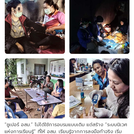
“ซูเปอร์ อสม.” ไม่ได้ใช้การอบรมแบบเดิม แต่สร้าง “ระบบนิเวศ
แห่งการเรียนรู้” ที่ให้ อสม. เรียนรู้จากการลงมือทำจริง เริ่ม