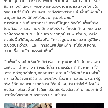
ขณะที่บุคลากรทางการแพทย์ก็เข้าไม่ถึง แม้จะมี อสม.ทำหน้าที่
สื่อกลางด้านสุขภาพระหว่างหน่วยงานสาธารณสุขกับคนใน
ชุมชน แต่ก็ยังไม่เพียงพอ เราจึงต้องสร้างคนในพื้นที่ให้ลุกขึ้น
มาดูแลกันเอง นี่คือหัวใจของ ‘ซูเปอร์ อสม.’”
การพัฒนาเริ่มต้นจากการวิเคราะห์ปัญหาเชิงลึกในพื้นที่จริง
โดยทีมอาจารย์จากมหาวิทยาลัยรังสิตที่ส่งนักศึกษาพยาบาล
ลงฝึกภาคสนามในหมู่บ้านห่างไกลทุกปี จนพบว่าปัญหาเร่ง
ด่วนในพื้นที่มีอยู่สองเรื่องคือ “การปฐมพยาบาลจากอุบัติเหตุ
ในชีวิตประจำวัน” และ “การดูแลแม่และเด็ก” ที่เชื่อมโยงกับ
ความเชื่อและวัฒนธรรมในพื้นที่
“ในพื้นที่เราจะได้เห็นเด็กที่ตัวร้อนแต่ถูกผ้าห่อไว้แน่นเพราะพ่อ
แม่คิดว่าเด็กหนาว หรือแม่ที่ตั้งครรภ์แต่ไม่กล้ากินอาหารที่ดี
เพราะกลัวลูกตัวใหญ่คลอดยาก ความเข้าใจผิดเล็กๆ เหล่านี้
กลายเป็นปัญหาชีวิต เราเลยต้องเริ่มจากการสอน อสม. ให้รู้
จริง รู้ลึก และสามารถอธิบายให้คนในหมู่บ้านเข้าใจได้ โดยให้
ลงมือทำจริงในพื้นที่ ไม่ใช่แค่เรียนในห้องประชุม” นายบวรศักดิ์
เล่าถึงสิ่งแรกๆ ที่โครงการเข้าไปทำงาน