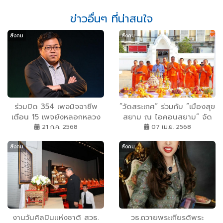
ข่าวอื่นๆ ที่น่าสนใจ
สังคม
สังคม
ร่วมปิด 354 เพจมิจฉาชีพ
“วัดสระเกศ” ร่วมกับ “เมืองสุข
เตือน 15 เพจยังหลอกหลวง
สยาม ณ ไอคอนสยาม” จัด
คนไทย เร่งประสานจัดการ
ใหญ่ ในวาระครบรอบ 200 ปี
21 ก.ค. 2568
07 เม.ย. 2568
แห่งการอัญเชิญพระอัฏฐารส
สังคม
สังคม
จากเมืองพิษณุโลกสู่พระนคร
งานวันศิลปินแห่งชาติ สวธ.
วธ.ถวายพระเกียรติพระ