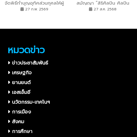
จัดพิธีทำบุญอุทิศส่วนกุศลให้ผู้
สมัญญา “สิริศิลปิน ศิลปิน
วายชนม์ และเสวนา หัวข้อ
แห่งชาติ “ศ.ดร. สมเด็จ
27 ก.พ. 2569
27 ส.ค. 2568
“ศิลปินแห่งชาติกับการสร้าง
พระเจ้าน้องนางเธอ เจ้าฟ้าจุฬา
ศิลปินของชาติ
ภรณวลัยลักษณ์ อัครราช
กุมารี กรมพระศรีสวางควัฒน
วรขัตติยราชนารี
หมวดข่าว
ข่าวประชาสัมพันธ์
เศรษฐกิจ
ยานยนต์
เอสเอ็มอี
นวัตกรรม-เทคโนฯ
การเมือง
สังคม
การศึกษา