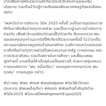
นำไปสื่อสารให้หน่วยงานที่เกี่ยวข้องได้ไปทบทวนและปรับ
นโยบาย รวมถึงนำไปสู่การปรับแผนพัฒนาเศรษฐกิจและสังคม
ต่อไป
”ผมหวังว่าการจัดงาน SDx 2025 ครั้งนี้ จะเป็นการจุดประกาย
ให้กับภาคีเครือข่ายทุกภาคส่วน และเป็นรากฐานการดำเนินการ
ร่วมกัน เพื่อฝ่าวิกฤตซ้อนวิกฤตนี้ไปด้วยกัน ซึ่งกระทรวง พม.
ขอขอบคุณทุกท่านจากใจที่ให้เกียรติร่วมงานครั้งนี้ ไม่ว่าจะเป็น
สถานเอกอัครราชทูตประจำประเทศไทย องค์การระหว่างประเทศ
ภาคีเครือข่ายทุกภาคส่วนทั้งหน่วยงานภาครัฐ ภาคเอกชน และ
ภาคประชาสังคม รวมถึงสถาบันการศึกษา และสื่อมวลชน
สุดท้ายนี้ งานครั้งนี้สำเร็จลุล่วงเป็นอย่างดี ด้วยการทุ่มเทแรง
กายแรงใจจาก ”พม. หนึ่งเดียว” ของบุคลากรกระทรวง พม.
ทุกคน” นายอนุกูล กล่าว
#ข่าวพม #พม #ศรส #esshelpme #5x5ฝ่าวิกฤต
ประชากร #พมหนึ่งเดียว #ศบปภ #พันธกิจสำคัญ9ด้าน
#SDx2025 #SocialDevelopmentExpo2025