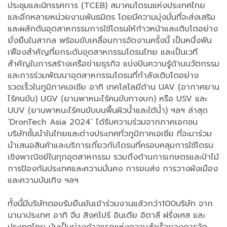
ประชุมและนิทรรศการ (TCEB) สมาคมโดรนแห่งประเทศไทย
และอีกหลายหน่วยงานพันธมิตร โดยมีความมุ่งมั่นที่จะส่งเสริม
และผลักดันอุตสาหกรรมการใช้โดรนให้ก้าวหน้าและเติบโตอย่าง
ยั่งยืนในสากล พร้อมขับเคลื่อนการจัดงานครั้งนี้ เป็นหนึ่งฟัน
เฟืองสำคัญที่ยกระดับอุตสาหกรรมโดรนไทย และเป็นเวที
สำคัญในการสร้างเครือข่ายธุรกิจ แบ่งปันความรู้ด้านนวัตกรรม
และการร่วมพัฒนาอุตสาหกรรมโดรนที่กำลังเติบโตอย่าง
รวดเร็วในภูมิภาคเอเชีย อาทิ เทคโลโลยีด้าน UAV (อากาศยาน
ไร้คนขับ) UGV (ยานพาหนะไร้คนขับทางบก) หรือ USV และ
UUV (ยานพาหนะไร้คนขับบนพื้นผิวน้ำและใต้น้ำ) ฯลฯ ล่าสุด
‘DronTech Asia 2024’ ได้รับความร่วมจากภาคเอกชน
บริษัทชั้นนำในไทยและต่างประเทศทั่วภูมิภาคเอเชีย ที่จะมาร่วม
นำเสนอสินค้าและบริการเกี่ยวกับโดรนที่ครอบคลุมการใช้โดรน
เชิงพาณิชย์ในทุกอุตสาหกรรม รวมถึงด้านการเกษตรและป่าไม้
การป้องกันประเทศและความมั่นคง การขนส่ง การวางผังเมือง
และความบันเทิง ฯลฯ
ทั้งนี้มีบริษัทตอบรับยืนยันเข้าร่วมงานแล้วกว่า100บริษัท จาก
นานาประเทศ อาทิ จีน สิงคโปร์ อินเดีย อิตาลี ฝรั่งเศส และ