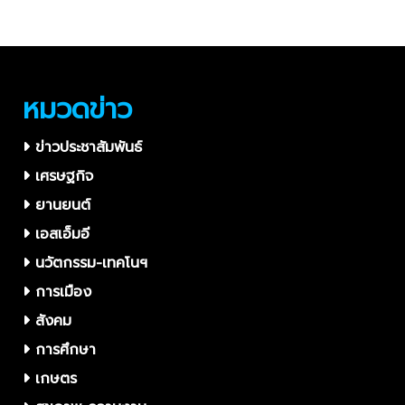
โลก
ศาสตร์ฯ “NQI” จุดพลุ IDEs
ขยายผลงานวิจัยสู่ตลาดจริง
หมวดข่าว
ข่าวประชาสัมพันธ์
เศรษฐกิจ
ยานยนต์
เอสเอ็มอี
นวัตกรรม-เทคโนฯ
การเมือง
สังคม
การศึกษา
เกษตร