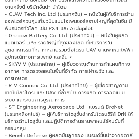
ประเทศไทย นับเป็นย่างก้าวแรกแห่งความสำเร็จของการจัด
งานครั้งนี้ บริษัทชั้นนำ นำโดย
- CUAV Tech Inc. Ltd (ประเทศจีน) – หนึ่งในผู้ให้บริการด้าน
ซอฟแวร์ควบคุมเที่ยวบินแบบโอเพนซอร์สรายใหญ่ที่สุดในจีน มี
พันธมิตรทั่วโลก เช่น PX4 และ Ardupilot
- Grepow Battery Co. Ltd. (ประเทศจีน) – หนึ่งในผู้ผลิต
แบตเตอรี่ LiPo รายใหญ่ที่สุดของโลก ที่ให้บริการใน
อุตสาหกรรมที่หลากหลายรวมถึงโดรน UAV ยานพาหนะไฟฟ้า
อุปกรณ์ทางการแพทย์ และอื่น ๆ
- SKYVIV (ประเทศไทย) – ผู้เชี่ยวชาญด้านการทำแผนที่ทาง
อากาศ การตรวจสอบในพื้นที่จำกัด การเฝ้าระวัง และ
การเกษตร
- R V Connex Co. Ltd. (ประเทศไทย) – ผู้เชี่ยวชาญด้าน
เทคโนโลยีโดรนและ UAV ที่ล้ำสมัย การผลิต การออกแบบ
ระบบ และระบบการบูรณาการ
- ST Engineering Aerospace Ltd. แบรนด์ DroNet
(ประเทศสิงคโปร์) – ผู้ให้บริการโซลูชั่นสำหรับโดรนซีรีส์ DrN ให้
บริการด้านโซลูชั่น และปฏิบัติการด้านยานพาหนะไร้คนขับที่
ครอบคลุม
- Benelli Defense ผู้ผลิตปืนลูกซอง แบรนด์ชั้นนำจากอิตาลี