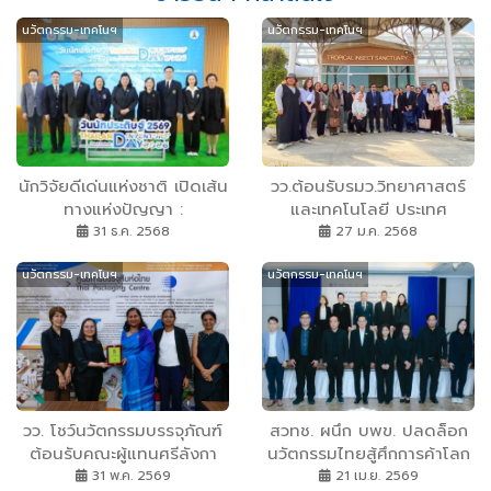
นวัตกรรม-เทคโนฯ
นวัตกรรม-เทคโนฯ
นักวิจัยดีเด่นแห่งชาติ เปิดเส้น
วว.ต้อนรับรมว.วิทยาศาสตร์
ทางแห่งปัญญา :
และเทคโนโลยี ประเทศ
ประสบการณ์วิจัยและบทเรียน
ฟิลิปปินส์ ในโอกาสศึกษาดู
31 ธ.ค. 2568
27 ม.ค. 2568
ที่อยากส่งต่อคนรุ่นใหม่ นัก
งานแลกเปลี่ยนองค์ความรู้
นวัตกรรม-เทคโนฯ
นวัตกรรม-เทคโนฯ
วิจัยทางการเงิน เผยความ
ด้านวิจัย/พัฒนา ณ สถานี
ท้าทาย“ขาดแคลนทุน” แนะ
วิจัยลำตะคอง จ.นครราชสีมา
ต้องอดทน
วว. โชว์นวัตกรรมบรรจุภัณฑ์
สวทช. ผนึก บพข. ปลดล็อก
ต้อนรับคณะผู้แทนศรีลังกา
นวัตกรรมไทยสู้ศึกการค้าโลก
พร้อมผลักดัน SMEs สู่ตลาด
ดันโครงสร้างพื้นฐานวิทยา
31 พ.ค. 2569
21 เม.ย. 2569