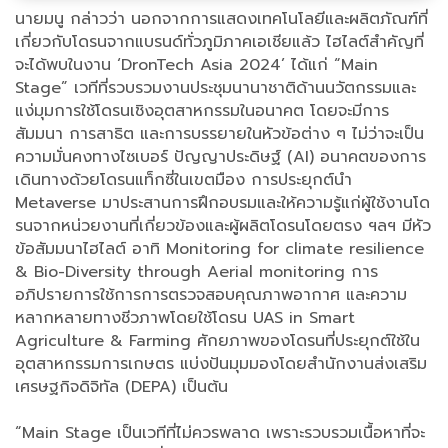
นายมนู กล่าวว่า นอกจากการแสดงเทคโนโลยีและผลิตภัณฑ์ที่
เกี่ยวกับโดรนจากแบรนด์ทั่วภูมิภาคเอเชียแล้ว ไฮไลต์สำคัญที่
จะได้พบในงาน ‘DronTech Asia 2024’ ได้แก่ “Main
Stage” เวทีที่รวบรวมงานประชุมนานาชาติด้านนวัตกรรมและ
แง่มุมการใช้โดรนเชิงอุตสาหกรรมในอนาคต โดยจะมีการ
สัมมนา การสาธิต และการบรรยายในหัวข้อต่าง ๆ ไม่ว่าจะเป็น
ความมั่นคงทางไซเบอร์ ปัญญาประดิษฐ์ (AI) อนาคตของการ
เดินทางด้วยโดรนแท็กซี่ในเขตมือง การประยุกต์นำ
Metaverse มาประสานการฝึกอบรมและให้ความรู้แก่ผู้ใช้งานโด
รนจากหน่วยงานที่เกี่ยวข้องและผู้ผลิตโดรนโดยตรง ฯลฯ มีหัว
ข้อสัมมนาไฮไลต์ อาทิ Monitoring for climate resilience
& Bio-Diversity through Aerial monitoring การ
อภิปรายการใช้การการตรวจสอบคุณภาพอากาศ และความ
หลากหลายทางชีวภาพโดยใช้โดรน UAS in Smart
Agriculture & Farming ศักยภาพของโดรนที่ประยุกต์ใช้ใน
อุตสาหกรรมการเกษตร แบ่งปันมุมมองโดยสํานักงานส่งเสริม
เศรษฐกิจดิจิทัล (DEPA) เป็นต้น
“Main Stage เป็นเวทีที่ไม่ควรพลาด เพราะรวบรวมเนื้อหาที่จะ